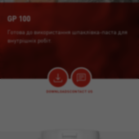
GP 100
Готова до використання шпаклівка-паста для
внутрішніх робіт.
DOWNLOADS
CONTACT US