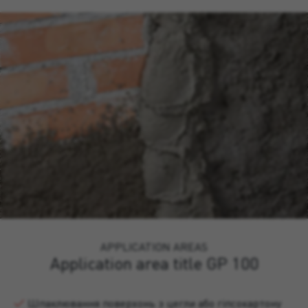
APPLICATION AREAS
Application area title GP 100
Шпаклювання поверхонь з цегли або гіпсокартону