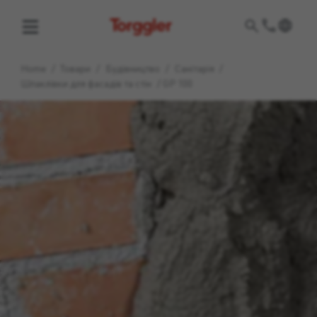
Torggler
Home
/
Товари
/
Будівництво
/
Санітарія
/
Шпаклівки для фасадів та стін
/
GP 100