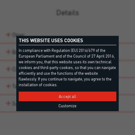
Details
Опис
THIS WEBSITE USES COOKIES
In compliance with Regulation (EU) 2016/679 of the
Варіанти продукту
European Parliament and of the Council of 27 April 2016,
we inform you, that this website uses its own technical
cookies and third-party cookies, so that you can navigate
Сфери застосування
efficiently and use the functions of the website
flawlessly. If you continue to navigate, you agree to the
installation of cookies.
Technical data
Accept all
Завантаження
Customize