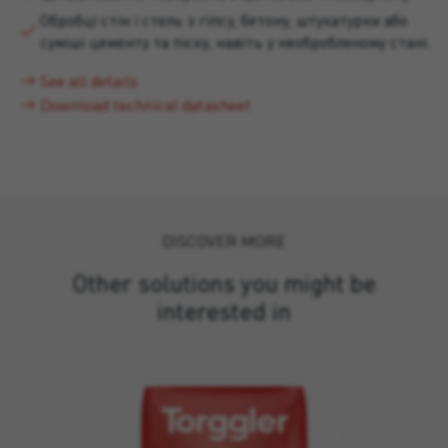
Обробці стін і стель з гіпсу, бетону, штукатурки або
суміші цементу та піску, навіть у необробленому стані.
See all details
Download technical datasheet
DISCOVER MORE
Other solutions you might be
interested in