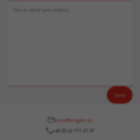
biuro@torggler.pl
+48 (0) 42 717 27 37