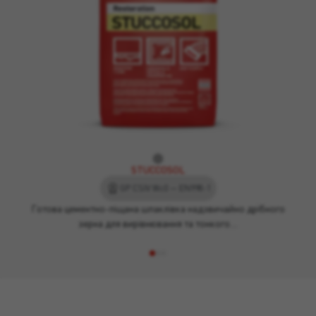
STUCCOSOL
GP CSIV Wc0 — EN998-1
Готова цементно-піщана шпаклівка надзвичайно дрібного
зерна для вирівнювання та тонкого…