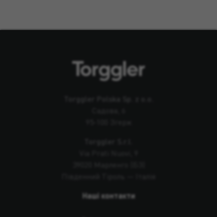
Torggler Polska Sp. z o.o.
Садова, 6
95-100 Згерж
Torggler S.r.l.
Via Prati Nuovi, 9
39020 Марленго (БЗ)
Південний Тіроль — Італія
Наші контакти