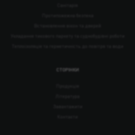
Санітарія
Протипожежна безпека
Встановлення вікон та дверей
Укладання тикового паркету та суднобудівні роботи
Теплоізоляція та герметичність до повітря та води
СТОРІНКИ
Продукція
Література
Завантажити
Контакти