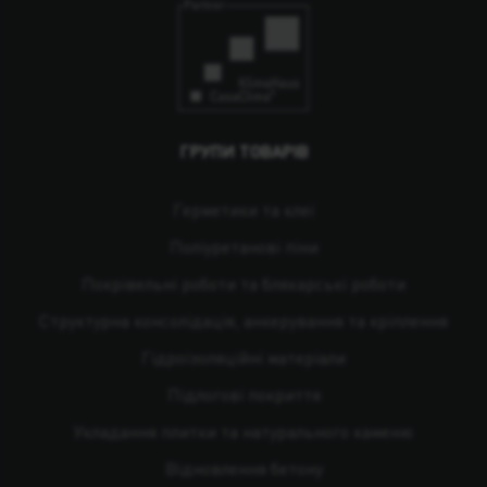
ГРУПИ ТОВАРІВ
Герметики та клеї
Поліуретанові піни
Покрівельні роботи та бляхарські роботи
Структурна консолідація, анкерування та кріплення
Гідроізоляційні матеріали
Підлогові покриття
Укладання плитки та натурального каменю
Відновлення бетону