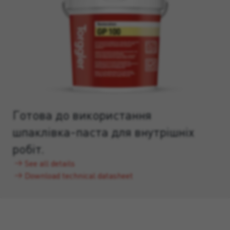
Готова до використання
шпаклівка-паста для внутрішніх
робіт.
See all details
Download technical datasheet