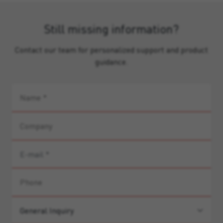
Still missing information?
Contact our team for personalized support and product
guidance.