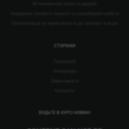
Встановлення вікон та дверей
Укладання тикового паркету та суднобудівні роботи
Теплоізоляція та герметичність до повітря та води
СТОРІНКИ
Продукція
Література
Завантажити
Контакти
БУДЬТЕ В КУРСІ НОВИН!