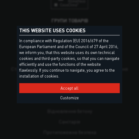
ГРУПИ ТОВАРІВ
THIS WEBSITE USES COOKIES
Герметики та клеї
In compliance with Regulation (EU) 2016/679 of the
European Parliament and of the Council of 27 April 2016,
Поліуретанові піни
we inform you, that this website uses its own technical
Покрівельні роботи та бляхарські роботи
cookies and third-party cookies, so that you can navigate
efficiently and use the functions of the website
Структурна консолідація, анкерування та кріплення
flawlessly. If you continue to navigate, you agree to the
installation of cookies.
Гідроізоляційні матеріали
Accept all
Підлогові покриття
Customize
Укладання плитки та натурального каменю
Відновлення бетону
Санітарія
Протипожежна безпека