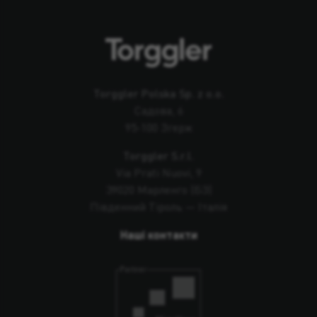
Torggler Polska Sp. z o.o.
Садова, 6
95-100 Згерж
Torggler S.r.l.
Via Prati Nuovi, 9
39020 Марленго (БЗ)
Південний Тіроль — Італія
Наші контакти