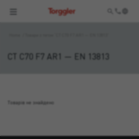
Torggler
Home
/
Товари з тегом “CT C70 F7 AR1 — EN 13813”
CT C70 F7 AR1 — EN 13813
Товарів не знайдено