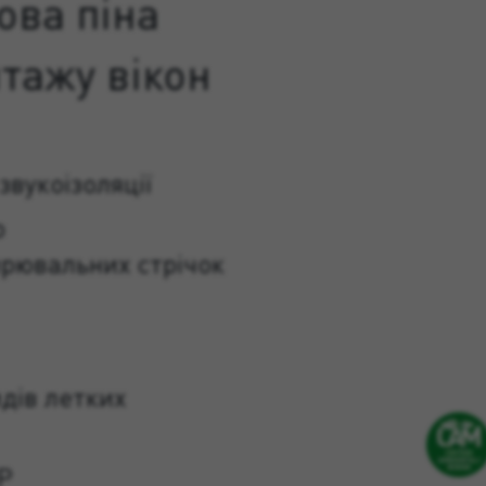
ова піна
тажу вікон
звукоізоляції
ю
рювальних стрічок
дів летких
 P