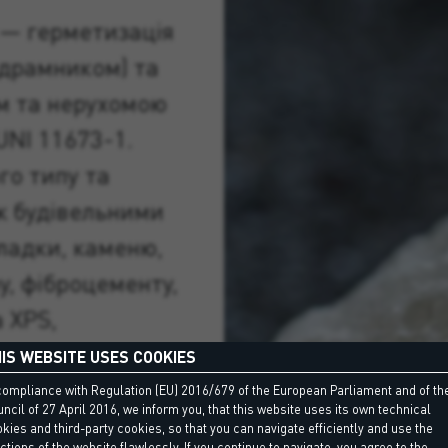
 — герметизація
ідрамником) та
м та нерухомою
UNI 11673-1.
го типу та
іж будівельними
кладки, каменю,
у, фіброцементу,
а XPS,
аповнення
IS WEBSITE USES COOKIES
перегородках та
compliance with Regulation (EU) 2016/679 of the European Parliament and of th
ncil of 27 April 2016, we inform you, that this website uses its own technical
х комунікацій у
kies and third-party cookies, so that you can navigate efficiently and use the
ctions of the website flawlessly. If you continue to navigate, you agree to the