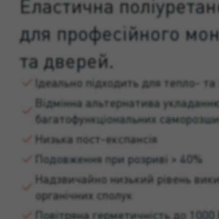
Еластична поліуретан
для професійного мон
та дверей.
Ідеально підходить для тепло- та 
Відмінна альтернатива укладанн
багатофункціональних саморозши
Низька пост-експансія
Подовження при розриві > 40%
Надзвичайно низький рівень вики
органічних сполук
Повітряна герметичність до 1000