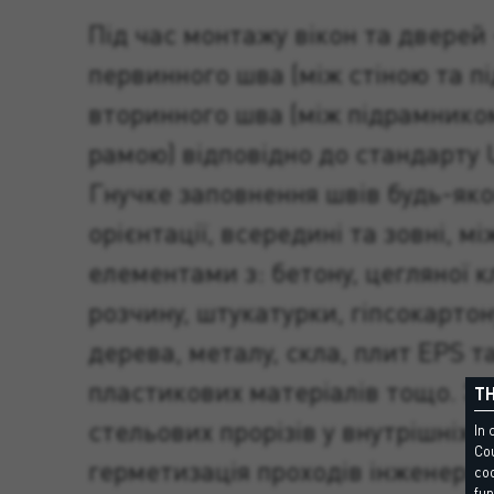
Під час монтажу вікон та дверей
первинного шва (між стіною та п
вторинного шва (між підрамнико
рамою) відповідно до стандарту 
Гнучке заповнення швів будь-яко
орієнтації, всередині та зовні, м
елементами з: бетону, цегляної 
розчину, штукатурки, гіпсокартон
дерева, металу, скла, плит EPS т
пластикових матеріалів тощо. З
TH
стельових прорізів у внутрішніх 
In 
Cou
герметизація проходів інженерни
coo
fun