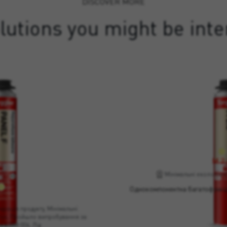
DISCOVER MORE
lutions you might be inte
M 2
Мінімальні екологічні 
Однокомпонентна багатофункціо
EL F
арація продукту, Мінімальні
 Plus, Пройшло випробування за
м ETAG 004, Лід