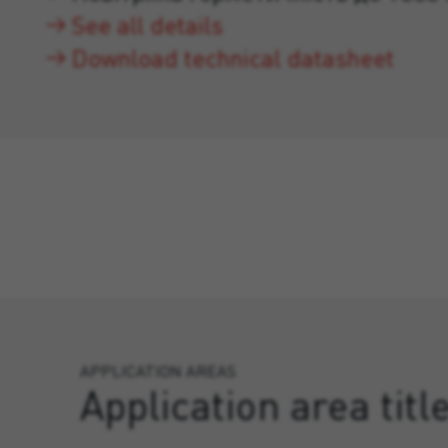
See all details
Download technical datasheet
APPLICATION AREAS
Application area titl