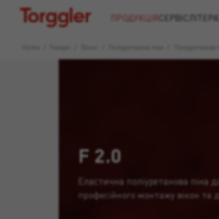
Torggler
ПРОДУКЦІЯ
СЕРВІС
ЛІТЕРА
Home
/
Товари
/
Вікно
/
Поліуретанові піни
/
Поліуретанові 
F 2.0
Еластична поліуретанова піна д
професійного монтажу вікон та д