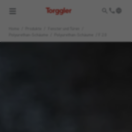
Torggler
Home
/
Produkte
/
Fenster und Türen
/
Polyurethan-Schäume
/
Polyurethan-Schäume
/
F 2.0