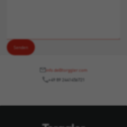
info.de@torggler.com
+49 89 2441456721