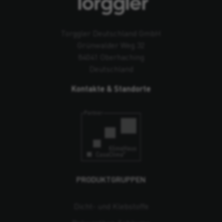
Torggler Deutschland GmbH
Grünwalder Weg 32
84041 Oberhaching
Deutschland
Kontakte & Standorte
PRODUKTGRUPPEN
Dicht- und Klebstoffe