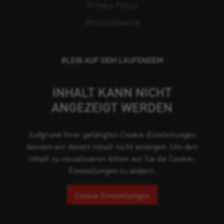
Privacy Policy
Whistleblowing
BLEIB AUF DEM LAUFENDEM
INHALT KANN NICHT
ANGEZEIGT WERDEN
Aufgrund Ihrer getätigten Cookie-Einstellungen
können wir diesen Inhalt nicht anzeigen. Um den
Inhalt zu visualisieren bitten wir Sie die Cookie-
Einstellungen zu ändern.
Cookie Einstellungen