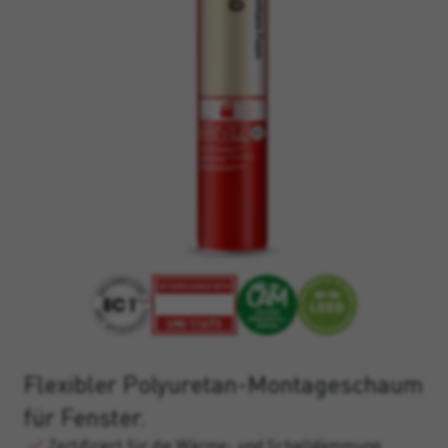
Flexibler Polyuretan-Montageschaum
für Fenster.
Zertifiziert für die Wärme- und Schalldämmung