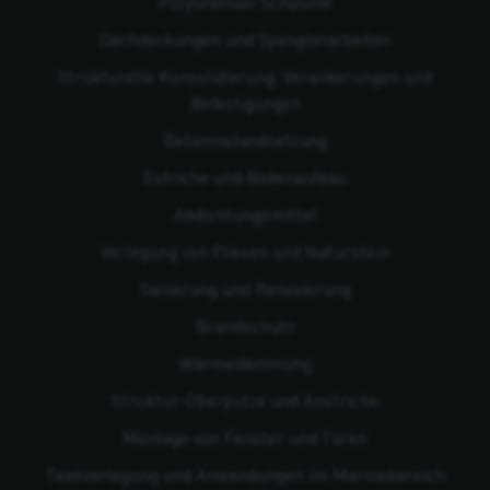
Polyurethan-Schäume
Dachdeckungen und Spenglerarbeiten
Strukturelle Konsolidierung, Verankerungen und
Befestigungen
Beton­instandsetzung
Estriche und Bodenaufbau
Abdichtungsmittel
Verlegung von Fliesen und Naturstein
Sanierung und Renovierung
Brandschutz
Wärmedämmung
Struktur-Oberputze und Anstriche
Montage von Fenster und Türen
Teakverlegung und Anwendungen im Marinebereich