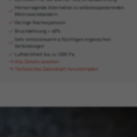
Hervorragende Alternative zu selbstexpanierenden
Mehrzweckbändern
Geringe Nachexpansion
Bruchdehnung > 40%
Sehr emissionsarm a flüchtigen organischen
Verbindungen
Luftdichtheit bis zu 1000 Pa
Alle Details ansehen
Technisches Datenblatt herunterladen