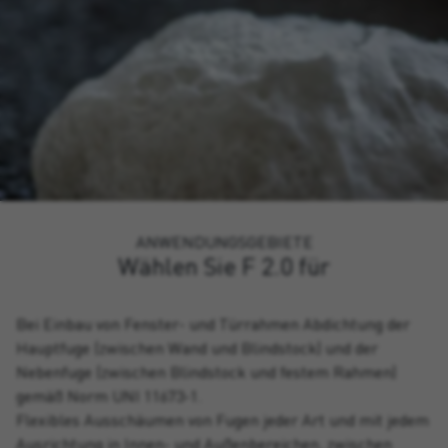
ANWENDUNGSGEBIETE
Wählen Sie F 2.0 für
Bei Einbau von Fenster- und Türrahmen Abdichtung der
Hauptfuge (zwischen Wand und Blindstock) und der
Nebenfuge (zwischen Blindstock und festem Rahmen)
gemäß Norm UNI 11673-1.
Flexibles Ausschäumen von Fugen jeder Art und mit jedem
Ausrichtung in Innen- und Außenbereichen, zwischen