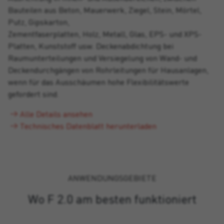
Bauteilen aus Beton, Mauerwerk, Ziegel, Stein, Mörtel,
Putz, Gipskarton,
Zementfaserplatten, Holz, Metall, Glas, EPS- und XPS-
Platten, Kunststoff usw. Deckenabdichtung bei
Raumunterteilungen und Versiegelung von Wand- und
Deckendurchgängen von Rohrleitungen für Hausanlagen,
wenn für das Ausschäumen hohe Flexibilitätswerte
gefordert sind.
Alle Details ansehen
Technisches Datenblatt herunterladen
ANWENDUNGSGEBIETE
Wo F 2.0 am besten funktioniert