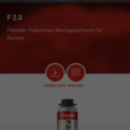
F 2.0
Flexibler Polyuretan-Montageschaum für
Fenster.
DOWNLOADS
KONTAKT