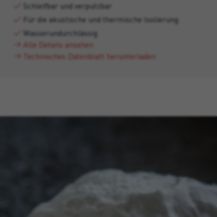
Schleifbar und verputzbar
Für die akustische und thermische Isolierung
Wasserundurchlässig
Alle Details ansehen
Technisches Datenblatt herunterladen