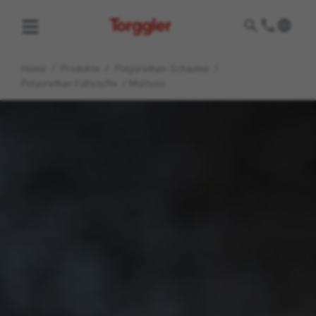
Torggler
Home
/
Produkte
/
Polyurethan-Schäume
/
Polyurethan Füllstoffe
/
Multiuso