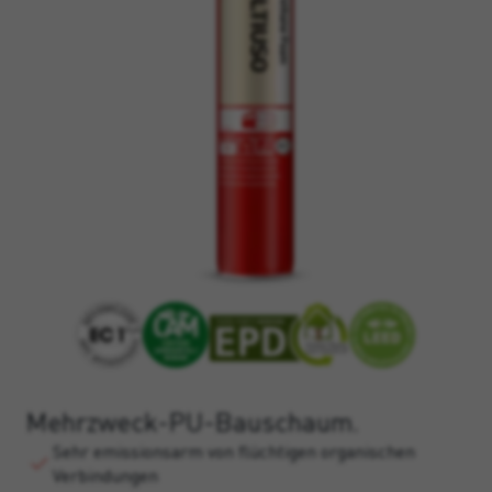
Mehrzweck-PU-Bauschaum.
Sehr emissionsarm von flüchtigen organischen
Verbindungen