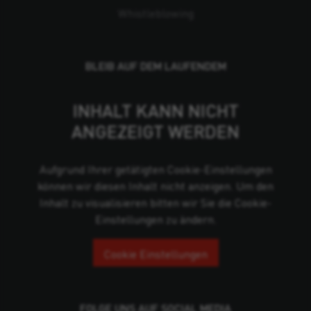
Whistleblowing
BLEIB AUF DEM LAUFENDEM
INHALT KANN NICHT
ANGEZEIGT WERDEN
Aufgrund Ihrer getätigten Cookie-Einstellungen
können wir diesen Inhalt nicht anzeigen. Um den
Inhalt zu visualisieren bitten wir Sie die Cookie-
Einstellungen zu ändern.
Cookie Einstellungen
FOLGE UNS AUF SOCIAL MEDIA