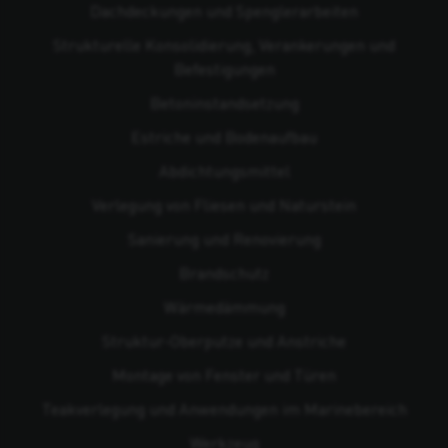
Dachdeckungen und Spenglerarbeiten
Strukturelle Konsolidierung, Verankerungen und
Befestigungen
Beton­instandsetzung
Estriche und Bodenaufbau
Abdichtungsmittel
Verlegung von Fliesen und Naturstein
Sanierung und Renovierung
Brandschutz
Wärmedämmung
Struktur-Oberputze und Anstriche
Montage von Fenster und Türen
Teakverlegung und Anwendungen im Marinebereich
Werkzeug