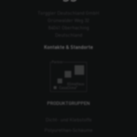
Torggler Deutschland GmbH
Grünwalder Weg 32
84041 Oberhaching
Deutschland
Kontakte & Standorte
PRODUKTGRUPPEN
Dicht- und Klebstoffe
Polyurethan-Schäume