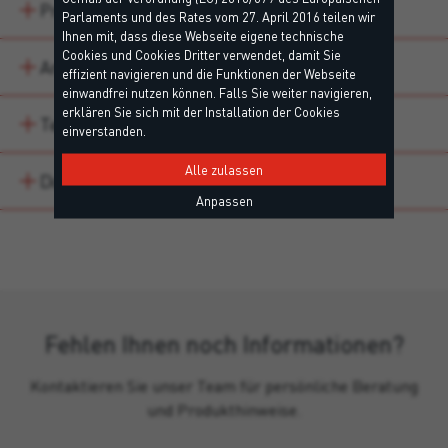
Produktvarianten
Parlaments und des Rates vom 27. April 2016 teilen wir
Ihnen mit, dass diese Webseite eigene technische
Cookies und Cookies Dritter verwendet, damit Sie
Anwendungsbereiche
effizient navigieren und die Funktionen der Webseite
einwandfrei nutzen können. Falls Sie weiter navigieren,
erklären Sie sich mit der Installation der Cookies
Technische Daten
einverstanden.
Alle zulassen
Downloads
Anpassen
Fehlen Ihnen noch Informationen?
Kontaktieren Sie unser Team für persönliche Beratung
und Produkthinweise.