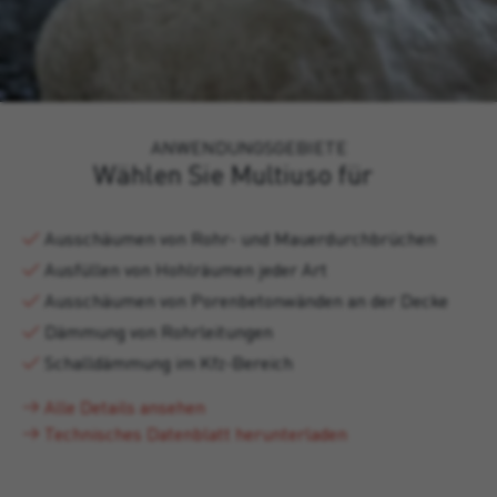
ANWENDUNGSGEBIETE
Wählen Sie Multiuso für
Ausschäumen von Rohr- und Mauerdurchbrüchen
Ausfüllen von Hohlräumen jeder Art
Ausschäumen von Porenbetonwänden an der Decke
Dämmung von Rohrleitungen
Schalldämmung im Kfz-Bereich
Alle Details ansehen
Technisches Datenblatt herunterladen