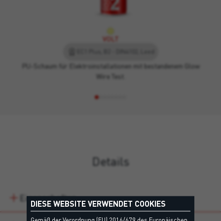
VOLT
EC1 Plus, B2 - DIN4102, Leed
PU-Schaum für Elektroinstallationen mit bestandenem Glow
Wire Test.
Details
Eigenschaften
DIESE WEBSITE VERWENDET COOKIES
Gemäß der Verordnung (EU) 2016/679 des Europäischen