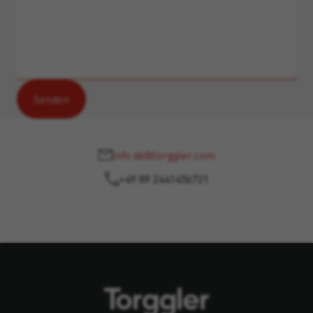
info.de@torggler.com
+49 89 2441456721