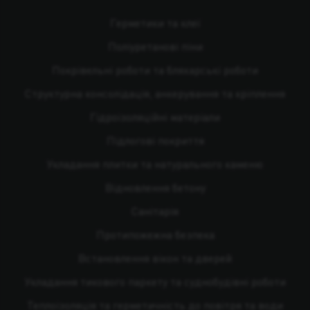
Герметики та клеї
Поліуретанові піни
Покрівельні роботи та бляхарські роботи
Структурна консолідація, анкерування та кріплення
Гідроізоляційні матеріали
Підлогові покриття
Укладання плитки та натурального каменю
Відновлення бетону
Санітарія
Протипожежна безпека
Встановлення вікон та дверей
Укладання тикового паркету та суднобудівні роботи
Теплоізоляція та герметичність до повітря та води