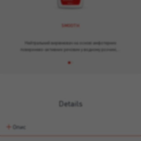
SMOOTH
Нейтральний вирівнювач на основі амфотерних
поверхнево-активних речовин у водному розчині,…
Details
Опис