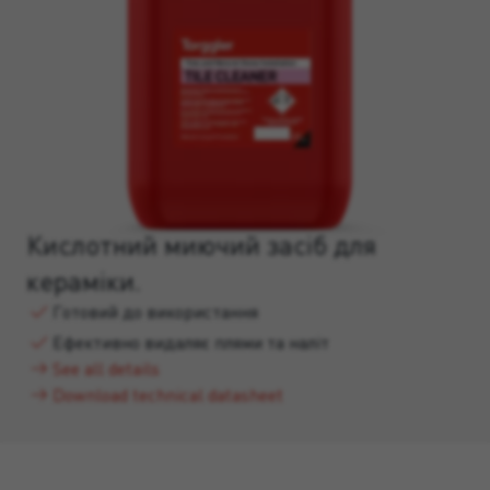
Кислотний миючий засіб для
кераміки.
Готовий до використання
Ефективно видаляє плями та наліт
See all details
Download technical datasheet