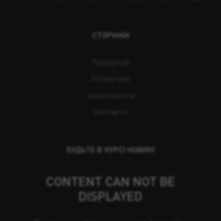
СТОРІНКИ
Продукція
Література
Завантажити
Контакти
БУДЬТЕ В КУРСІ НОВИН!
CONTENT CAN NOT BE
DISPLAYED