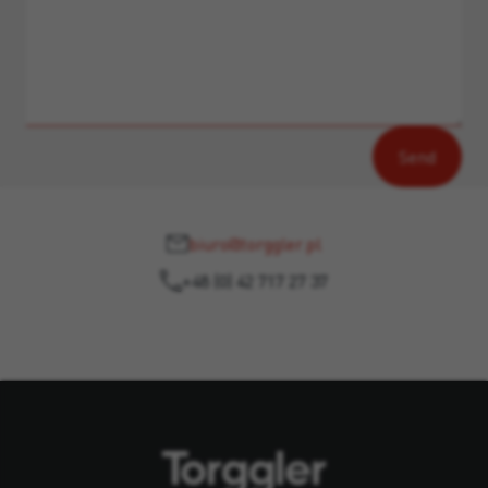
biuro@torggler.pl
+48 (0) 42 717 27 37