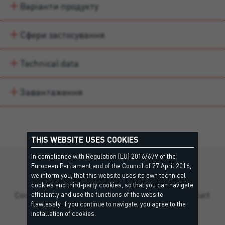
Варіанти продукту
Сфери застосування
Technical data
Завантаження
THIS WEBSITE USES COOKIES
In compliance with Regulation (EU) 2016/679 of the
European Parliament and of the Council of 27 April 2016,
Still missing information?
we inform you, that this website uses its own technical
cookies and third-party cookies, so that you can navigate
Contact our team for personalized support and product
efficiently and use the functions of the website
flawlessly. If you continue to navigate, you agree to the
guidance.
installation of cookies.