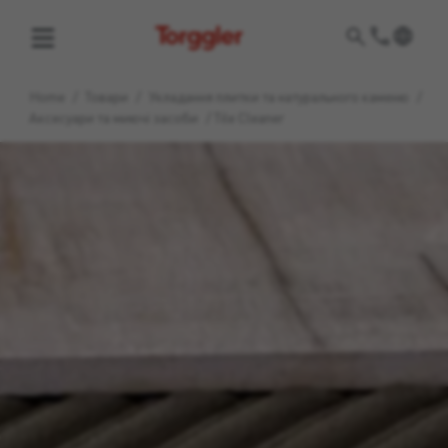
Torggler
Home
/
Товари
/
Укладання плитки та натурального каменю
/
Аксесуари та миючі засоби
/
Tile Cleaner