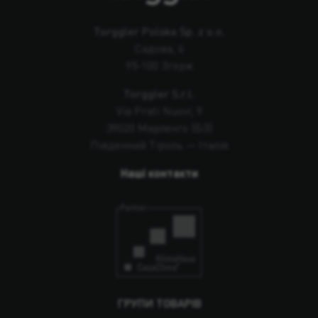
Torggler Polska Sp. z o.o.
Садова, 6
95-100 Згерж
Torggler S.r.l.
Via Prati Nuovi, 9
39020 Марленго (БЗ)
Південний Тіроль — Італія
Наші контакти
ГРУПИ ТОВАРІВ