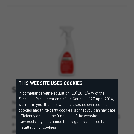
THIS WEBSITE USES COOKIES
SMOOTH
In compliance with Regulation (EU) 2016/679 of the
European Parliament and of the Council of 27 April 2016,
Neutrální vyhlazovací prostředek na bázi
we inform you, that this website uses its own technical
amfoterních povrchově aktivních látek ve vodném
cookies and third-party cookies, so that you can navigate
efficiently and use the functions of the website
roztoku, pro profesionální povrchovou úpravu spojů
flawlessly. If you continue to navigate, you agree to the
a dilatačních spár vytvořených silikonovými,
installation of cookies.
akrylovými a hybridními tmely.