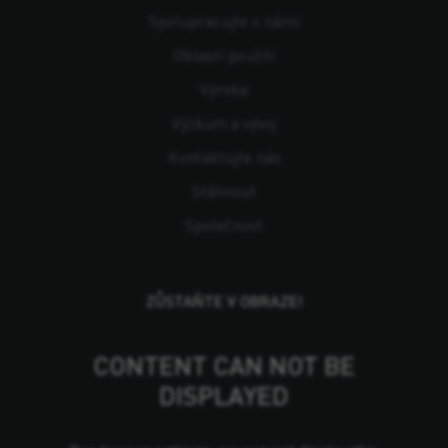
Spolupracujte s námi
Oblasti použití
Výroba
Výzkum a vývoj
Kontaktujte nás
Stáhnout
Společnost
ZŮSTAŇTE V OBRAZE!
CONTENT CAN NOT BE
DISPLAYED