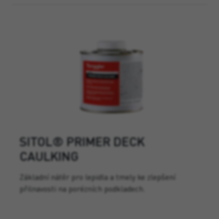
SITOL® PRIMER DECK
CAULKING
Základní nátěr pro lepidla a tmely ke zlepšení
přilnavosti na porézních podkladech.