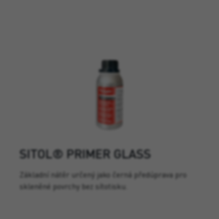
SITOL® PRIMER GLASS
Základní nátěr určený jako černá předúprava pro
skleněné povrchy bez sítotisku.