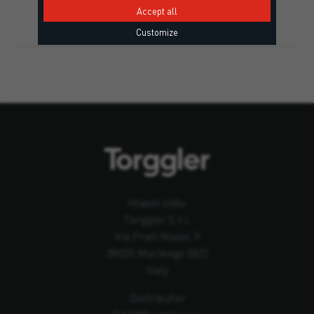
Accept all
Customize
Hlavní sídlo
Torggler S.r.l.
Via Prati Nuovi, 9
39020 Marlengo (BZ)
Italy
Distributor