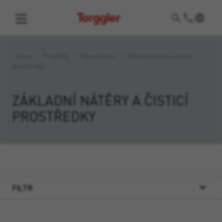
Torggler
Home
/
Produkty
/
Námořnictví
/
Základní nátěry a čisticí
prostředky
ZÁKLADNÍ NÁTĚRY A ČISTICÍ
PROSTŘEDKY
FILTR