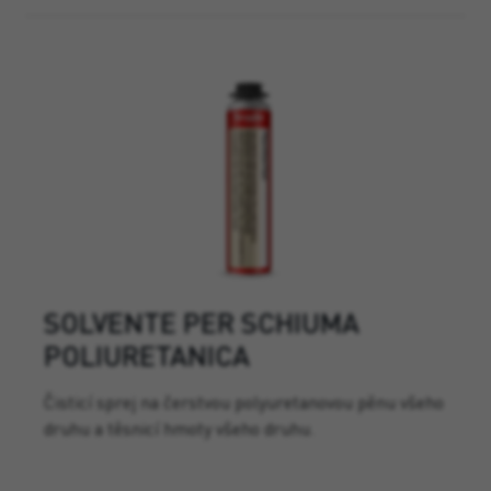
SOLVENTE PER SCHIUMA
POLIURETANICA
Čisticí sprej na čerstvou polyuretanovou pěnu všeho
druhu a těsnicí hmoty všeho druhu.