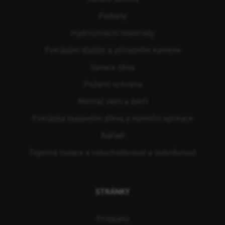
Podlahy
Hydroizolační materiály
Pokládání dlaždic a přírodního kamene
Sanace zdiva
Požární ochrana
Montáž oken a dveří
Pokládka teakového dřeva a námořní aplikace
Nářadí
Tepelná izolace a vzduchotěsnost a vodotěsnost
STRÁNKY
Produkty