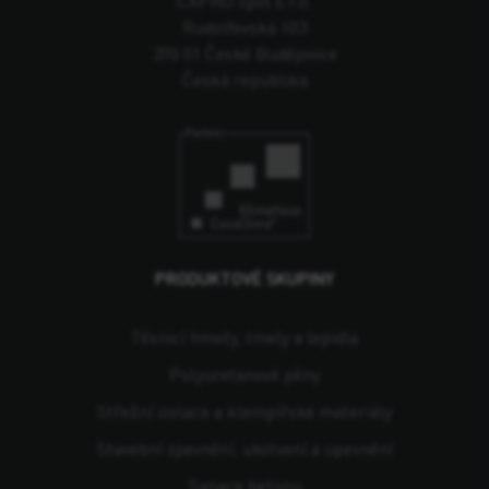
CAPRO spol s.r.o.
Rudolfovská 103
370 01 České Budějovice
Česká republika
PRODUKTOVÉ SKUPINY
Těsnicí hmoty, tmely a lepidla
Polyuretanové pěny
Střešní izolace a klempířské materiály
Stavební zpevnění, ukotvení a upevnění
Sanace betonu