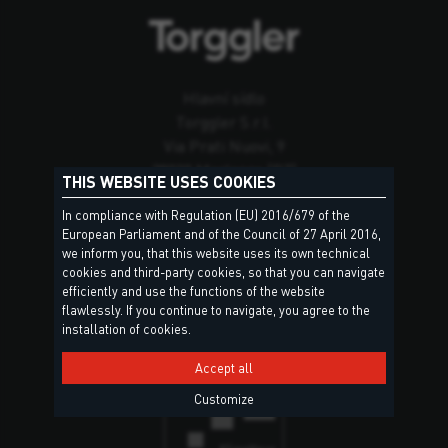
Hlavní sídlo
Torggler S.r.l.
Via Prati Nuovi, 9
39020 Marlengo (BZ)
THIS WEBSITE USES COOKIES
Italy
In compliance with Regulation (EU) 2016/679 of the
Distributor
European Parliament and of the Council of 27 April 2016,
we inform you, that this website uses its own technical
CAPRO spol s.r.o.
cookies and third-party cookies, so that you can navigate
Rudolfovská 103
efficiently and use the functions of the website
370 01 České Budějovice
flawlessly. If you continue to navigate, you agree to the
Česká republika
installation of cookies.
Accept all
Customize