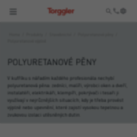
Torggler
Home
/
Produkty
/
Stavebnictví
/
Polyuretanové pěny
/
Polyuretanové výplně
POLYURETANOVÉ PĚNY
V kufříku s nářadím každého profesionála nechybí
polyuretanová pěna: zedníci, malíři, výrobci oken a dveří,
instalatéři, elektrikáři, klempíři, pokrývači i tesaři ji
využívají v nejrůznějších situacích, kdy je třeba provést
výplně nebo upevnění, které zajistí vysokou tepelnou a
zvukovou izolaci utěsněných dutin.