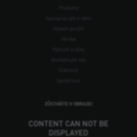
Produkty
Spolupracujte s námi
Oblasti použití
Výroba
Výzkum a vývoj
Kontaktujte nás
Stáhnout
Společnost
ZŮSTAŇTE V OBRAZE!
CONTENT CAN NOT BE
DISPLAYED