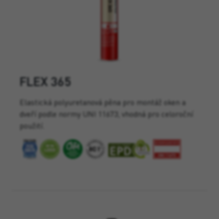
FLEX 365
Elastická polyuretanová pěna pro montáž oken a
dveří podle normy UNI 11673, vhodná pro celoroční
použití.