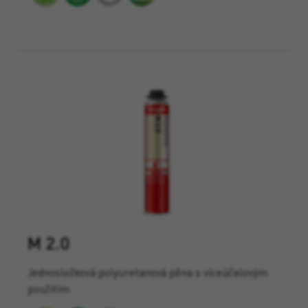
M 2.0
Jednosložková polyuretanová pěna s víceúčelovým
použitím.