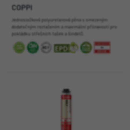
COPPI
Jednosložková polyuretanová pěna s omezeným
dodatečným roztažením a maximální přilnavostí pro
pokládku střešních tašek a šindelů.