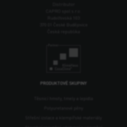
Distributor
CAPRO spol s.r.o.
Rudolfovská 103
370 01 České Budějovice
Česká republika
PRODUKTOVÉ SKUPINY
Těsnicí hmoty, tmely a lepidla
Polyuretanové pěny
Střešní izolace a klempířské materiály