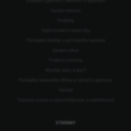
Stavební zpevnění, ukotvení a upevnění
Sanace betonu
Podlahy
Hydroizolační materiály
Pokládání dlaždic a přírodního kamene
Sanace zdiva
Požární ochrana
Montáž oken a dveří
Pokládka teakového dřeva a námořní aplikace
Nářadí
Tepelná izolace a vzduchotěsnost a vodotěsnost
STRÁNKY