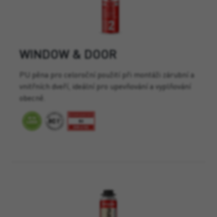
WINDOW & DOOR
PU pěna pro celoroční použití při montáži zárubní a
vnitřních dveří, ideální pro upevňování a vyplňování
obecně.