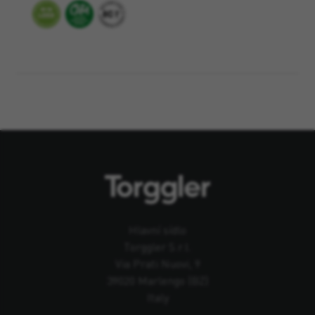
Hlavní sídlo
Torggler S.r.l.
Via Prati Nuovi, 9
39020 Marlengo (BZ)
Italy