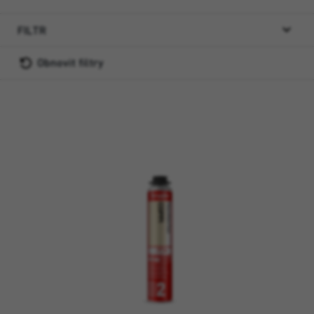
FILTR
Obnovit filtry