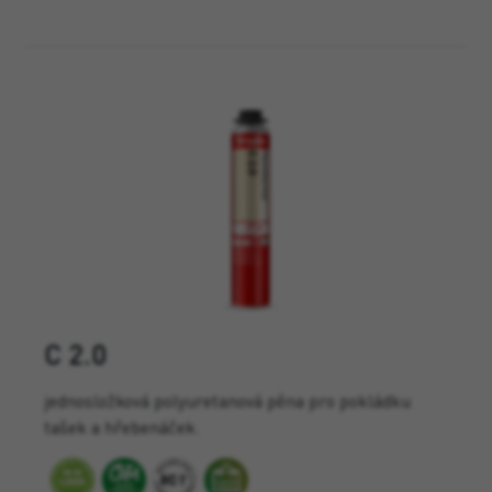
C 2.0
jednosložková polyuretanová pěna pro pokládku
tašek a hřebenáček.