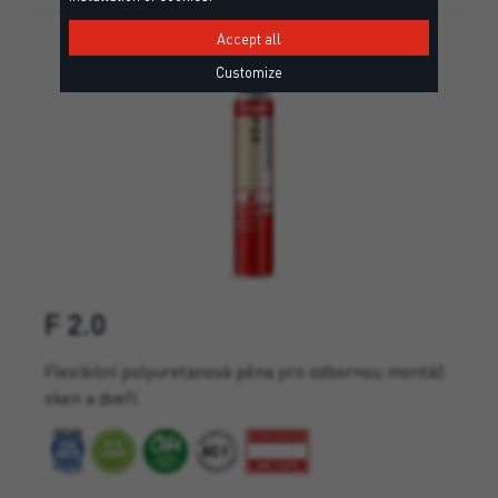
Accept all
Customize
F 2.0
Flexibilní polyuretanová pěna pro odbornou montáž
oken a dveří.