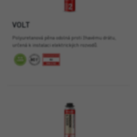
VOLT
Polyuretanová pěna odolná proti žhavému drátu,
určená k instalaci elektrických rozvodů.