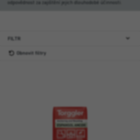
odpovědnost za zajištění jejich dlouhodobé účinnosti.
FILTR
Obnovit filtry