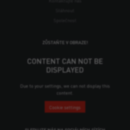
Kontaktujte nás
Stáhnout
Společnost
ZŮSTAŇTE V OBRAZE!
CONTENT CAN NOT BE
DISPLAYED
Due to your settings, we can not display this
content.
Cookie settings
SLEDUJTE NÁS NA SOCIÁLNÍCH SÍTÍCH