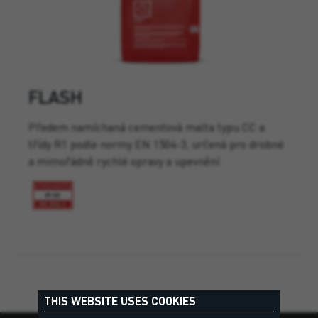
FLASH
Předem namíchaná cementová malta typu CC a
třídy R1 podle normy EN 1504-3, určená pro drobné
a mimořádně rychlé opravy a upevnění.
THIS WEBSITE USES COOKIES