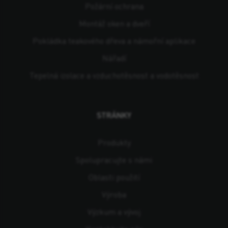
Požární ochrana
Montáž oken a dveří
Pokládka teakového dřeva a námořní aplikace
Nářadí
Tepelná izolace a vzduchotěsnost a vodotěsnost
STRÁNKY
Produkty
Spolupracujte s námi
Oblasti použití
Výroba
Výzkum a vývoj