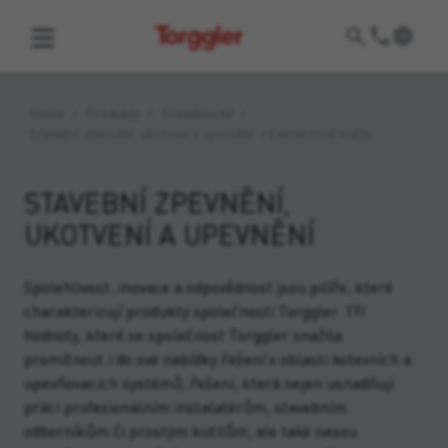
Torggler
Home
/
Produkty
/
Stavebnictví
/
Stavební zpevnění, ukotvení a upevnění
/
Cementové malty
STAVEBNÍ ZPEVNĚNÍ,
UKOTVENÍ A UPEVNĚNÍ
Spolehlivost, inovace a odpovědnost jsou pilíře, které
charakterizují produkty společnosti Torggler. Tři
hodnoty, které se společnost Torggler snažila
promítnout i do své nabídky řešení v oblasti kotevních a
upevňovacích systémů; řešení, která nejen usnadňují
práci profesionálním instalatérům, stavebním
odborníkům či prostým kutilům, ale také nesou