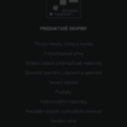
PRODUKTOVÉ SKUPINY
Těsnicí hmoty, tmely a lepidla
Polyuretanové pěny
Střešní izolace a klempířské materiály
Stavební zpevnění, ukotvení a upevnění
Sanace betonu
Podlahy
Hydroizolační materiály
Pokládání dlaždic a přírodního kamene
Sanace zdiva