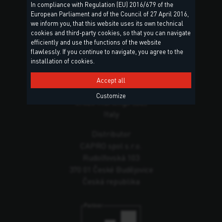
In compliance with Regulation (EU) 2016/679 of the
European Parliament and of the Council of 27 April 2016,
we inform you, that this website uses its own technical
cookies and third-party cookies, so that you can navigate
efficiently and use the functions of the website
flawlessly. If you continue to navigate, you agree to the
installation of cookies.
Hlavní sídlo
Torggler S.r.l.
Accept all
Via Prati Nuovi, 9
Customize
39020 Marlengo (BZ)
Italy
Distributor
CAPRO spol s.r.o.
Rudolfovská 103
370 01 České Budějovice
Česká republika