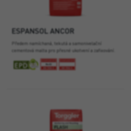
ESPANSOL ANCOR
Předem namíchaná, tekutá a samonivelační
cementová malta pro přesné ukotvení a zafixování.