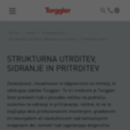
Torggler
Home
/
Izdelki
/
Gradbeništvo
/
Strukturna utrditev, sidranje in pritrditev
/
Kemična sidra
STRUKTURNA UTRDITEV,
SIDRANJE IN PRITRDITEV
Zanesljivost, inovativnost in odgovornost so temelji, ki
odlikujejo izdelke Torggler. Te tri vrednote je Torggler
želel prenesti tudi v ponudbo rešitev na področju
sistemov za sidranje in pritrjevanje; rešitve, ki ne le
olajšujejo delo profesionalnim monterjem, gradbenim
strokovnjakom ali navdušencem nad samostojnim
izvajanjem del, temveč tudi zagotavljajo dolgoročno