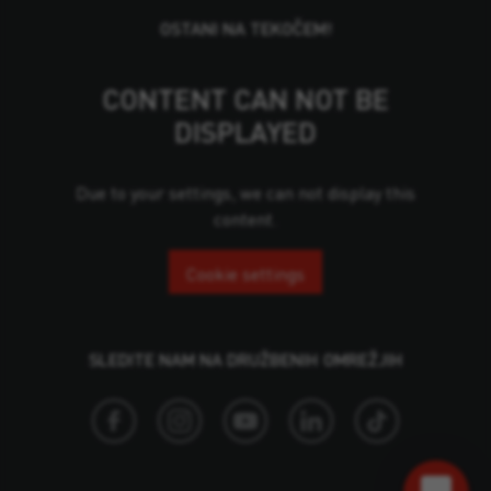
OSTANI NA TEKOČEM!
CONTENT CAN NOT BE
DISPLAYED
Due to your settings, we can not display this
content.
Cookie settings
SLEDITE NAM NA DRUŽBENIH OMREŽJIH