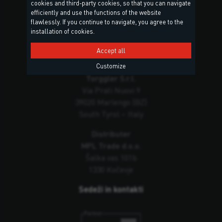
cookies and third-party cookies, so that you can navigate
efficiently and use the functions of the website
flawlessly. If you continue to navigate, you agree to the
installation of cookies.
Accept all
Glavni sedež
Customize
Torggler S.r.l.
Via Prati Nuovi 9
39020 Marlengo (BZ)
South Tyrol – Italy
Distributer
MPL Trade d.o.o.
Šalka vas 101b
1330 Kočevje
Sedeži in kontakti