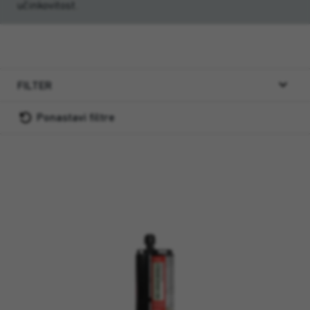
učinkovitost.
FILTER
Ponastavi filtre