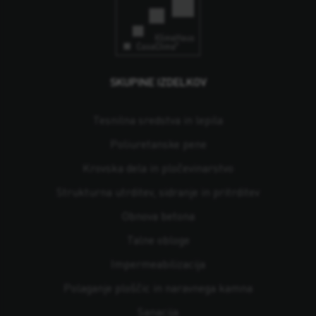
SKUPINE IZDELKOV
Tesnilna sredstva in lepila
Poliuretanske pene
Krovska dela in pločevinarstvo
Strukturna utrditev, sidranje in pritrditev
Obnova betona
Talne obloge
Impermeabilizacija
Polaganje ploščic in naravnega kamna
Sanacija