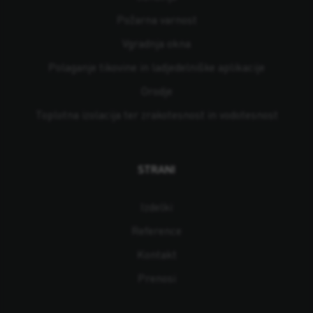
Požarna varnost
Vgradnja okna
Polaganje tikovine in ladjedelniške aplikacije
Orodje
Toplotna izolacija ter zrakotesnost in vodotesnost
STRANI
Izdelki
Reference
Kontakt
Prenosi