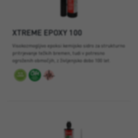
XTREME EPOXY 100
Visokozmogljivo epoksi kemijsko sidro za strukturno
pritrjevanje težkih bremen, tudi v potresno
ogroženih območjih, z življenjsko dobo 100 let.