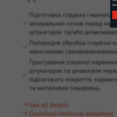
ins
Підготовка гладких і малопог
мінеральних основ перед нан
штукатурок та/або шпаклювал
Попередня обробка існуючої к
нанесенням самовирівнювальн
Грунтування існуючої кераміки
штукатурок та шпаклівок пер
підлогового покриття, керамі
та металевих поверхонь.
See all details
Download technical datasheet