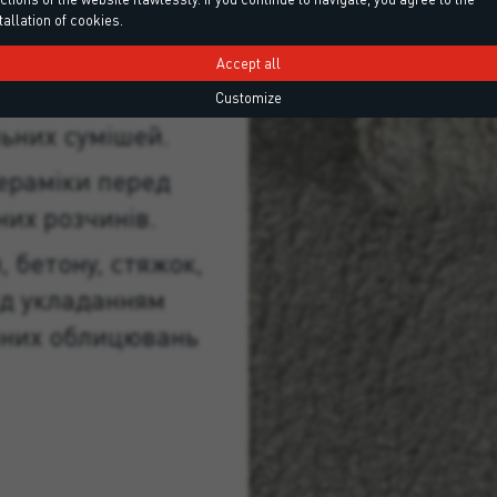
tallation of cookies.
линаючих
Accept all
есенням
Customize
ьних сумішей.
ераміки перед
их розчинів.
, бетону, стяжок,
ед укладанням
чних облицювань