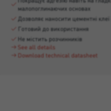
Покращує адгезію навіть на гладк
малопоглинаючих основах
Дозволяє наносити цементні клеї 
Готовий до використання
Не містить розчинників
See all details
Download technical datasheet