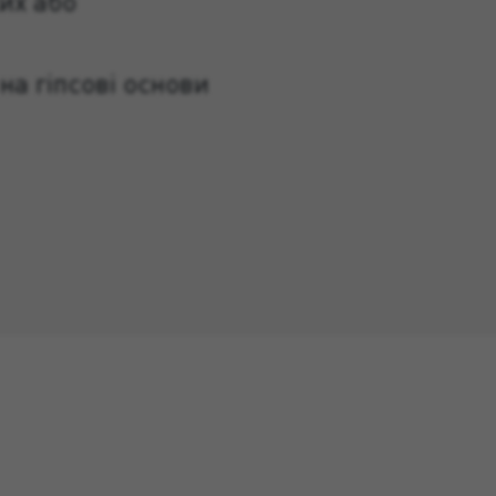
их або
на гіпсові основи