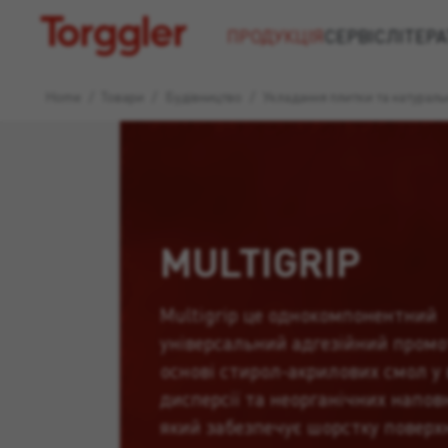
Torggler
ПРОДУКЦІЯ
СЕРВІС
ЛІТЕРА
Home
/
Товари
/
Будівництво
/
Укладання плитки та натурал
MULTIGRIP
Multigrip це однокомпонентний
універсальний адгезійний промо
основі стирол-акрилових смол у
дисперсії та неорганічних напов
який забезпечує шорстку поверх