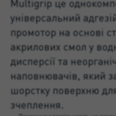
Multigrip це одноком
універсальний адгезі
промотор на основі с
акрилових смол у вод
дисперсії та неоргані
наповнювачів, який з
шорстку поверхню дл
зчеплення.