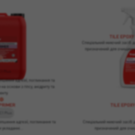
TILE EPOX
Спеціальний миючий засіб д
призначений для очищення
PRIMER
1 Plus
пшення адгезії, поглинання та
 на основи з гіпсу, анідриту та
енту.
 PRIMER
TILE EPOX
C1 Plus
іпшення адгезії, поглинання та
Спеціальний миючий засіб 
ри укладанні…
призначений для оч