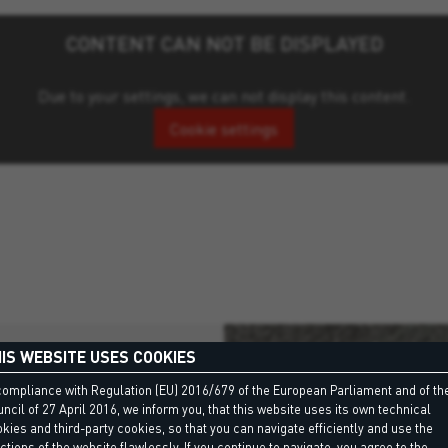
CONTENT CAN NOT BE DISPLAYED
Due to your settings, we can not display this content.
Cookie settings
IS WEBSITE USES COOKIES
compliance with Regulation (EU) 2016/679 of the European Parliament and of th
ncil of 27 April 2016, we inform you, that this website uses its own technical
e Multigrip
kies and third-party cookies, so that you can navigate efficiently and use the
ctions of the website flawlessly. If you continue to navigate, you agree to the