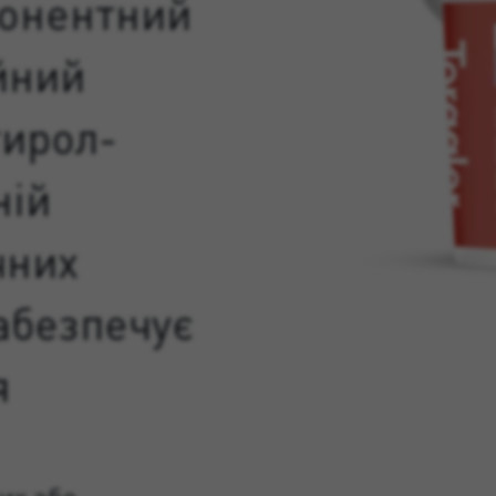
понентний
йний
тирол-
ній
чних
абезпечує
я