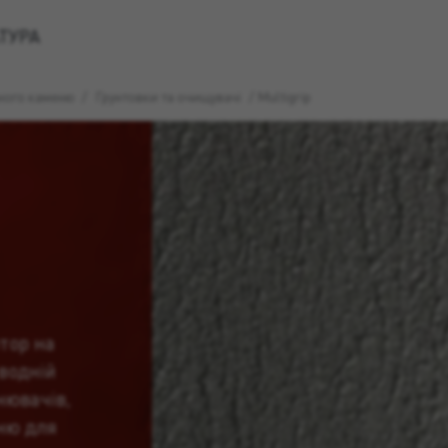
ТУРА
ьного каменю
/
Грунтовки та очищувачі
/
Multigrip
тор на
 водній
нювачів,
ню для