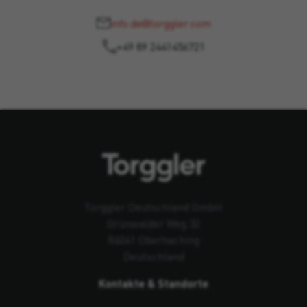
info.de@torggler.com
+49 89 2441456721
Torggler Deutschland GmbH
Grünwalder Weg 32
84041 Oberhaching
Deutschland
Kontakte & Standorte