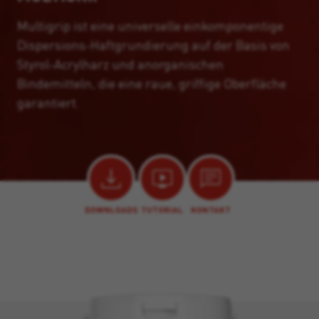
Multigrip ist eine universelle einkomponentige
Dispersions-Haftgrundierung auf der Basis von
Styrol-Acrylharz und anorganischen
Bindemitteln, die eine raue, griffige Oberfläche
garantiert.
DOWNLOADS
TUTORIAL
KONTAKT