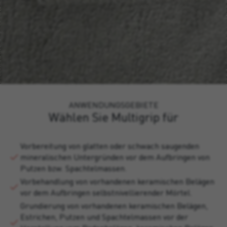
ANWENDUNGSGEBIETE
Wählen Sie Multigrip für
Vorbereitung von glatten oder schwach saugenden
mineralischen Untergründen vor dem Aufbringen von
Putzen bzw. Spachtelmassen.
Vorbehandlung von vorhandenen keramischen Belägen
vor dem Aufbringen selbstnivellierender Mörtel.
Grundierung von vorhandenen keramischen Belägen,
Estrichen, Putzen und Spachtelmassen vor der