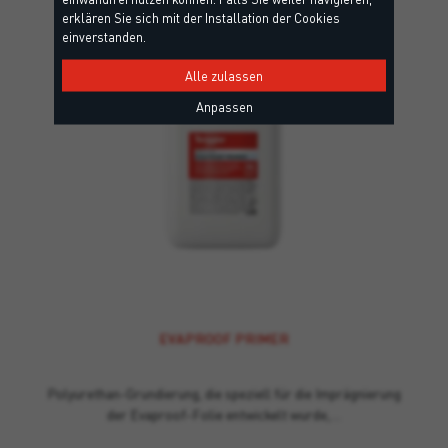
erklären Sie sich mit der Installation der Cookies
einverstanden.
Alle zulassen
Anpassen
EVAPROOF PRIMER
Polyurethan-Grundierung, die speziell für die Imprägnierung
der Evaproof-Folie entwickelt wurde,…