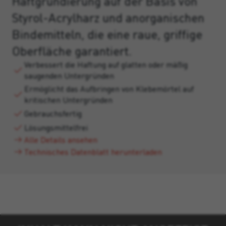
Haftgrundierung auf der Basis von
Styrol-Acrylharz und anorganischen
Bindemitteln, die eine raue, griffige
Oberfläche garantiert.
Verbessert die Haftung auf glatten oder mäßig
saugenden Untergründen
Ermöglicht das Aufbringen von Klebemörtel auf
kritischen Untergründen
Gebrauchsfertig
Lösungsmittelfrei
Alle Details ansehen
Technisches Datenblatt herunterladen