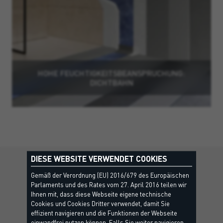
HOHE FEUCHTIGKEITSBEANSPRUCHUNG:
DICHTBAHN
DIESE WEBSITE VERWENDET COOKIES
MEHR ENTDECKEN
Gemäß der Verordnung (EU) 2016/679 des Europäischen
Parlaments und des Rates vom 27. April 2016 teilen wir
Weitere Lösungen, die Sie
Ihnen mit, dass diese Webseite eigene technische
interessieren könnten
Cookies und Cookies Dritter verwendet, damit Sie
effizient navigieren und die Funktionen der Webseite
einwandfrei nutzen können. Falls Sie weiter navigieren,