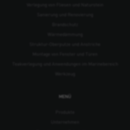
Verlegung von Fliesen und Naturstein
Sanierung und Renovierung
Brandschutz
Wärmedämmung
Struktur-Oberputze und Anstriche
Montage von Fenster und Türen
Teakverlegung und Anwendungen im Marinebereich
Werkzeug
MENÜ
Produkte
Unternehmen