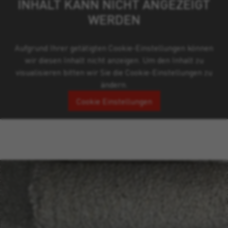
INHALT KANN NICHT ANGEZEIGT
WERDEN
Aufgrund Ihrer getätigten Cookie-Einstellungen können
wir diesen Inhalt nicht anzeigen. Um den Inhalt zu
visualisieren bitten wir Sie die Cookie-Einstellungen zu
ändern.
Cookie Einstellungen