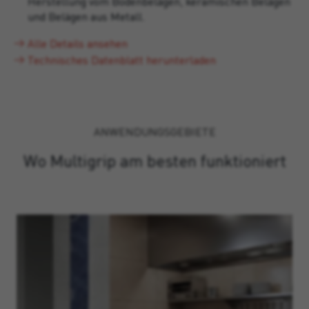
Herstellung vom Bodenbelägen, keramischen Belägen
und Belägen aus Metall.
Alle Details ansehen
Technisches Datenblatt herunterladen
ANWENDUNGSGEBIETE
Wo Multigrip am besten funktioniert