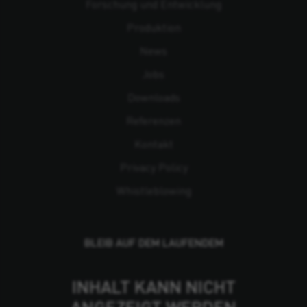
Forschung und Entwicklung
Produktion
News
Jobs
Downloads
Referenzen
Kontakt
Privacy Policy
Whistleblowing
BLEIB AUF DEM LAUFENDEM
INHALT KANN NICHT
ANGEZEIGT WERDEN