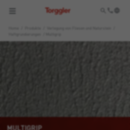
Torggler
Home
/
Produkte
/
Verlegung von Fliesen und Naturstein
/
Haftgrundierungen
/
Multigrip
MULTIGRIP