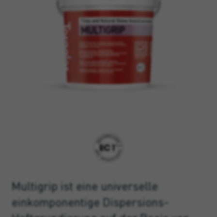
Multigrip ist eine universelle
einkomponentige Dispersions-