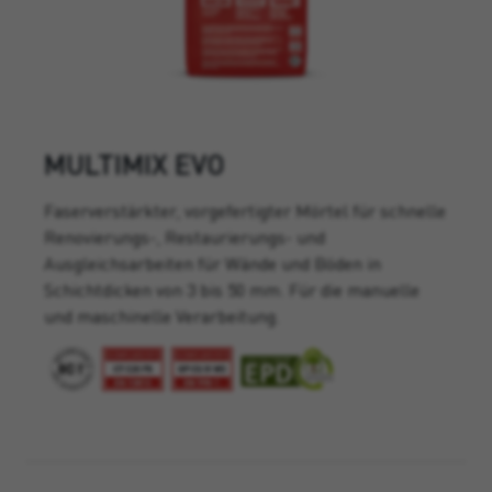
MULTIMIX EVO
Faserverstärkter, vorgefertigter Mörtel für schnelle
Renovierungs-, Restaurierungs- und
Ausgleichsarbeiten für Wände und Böden in
Schichtdicken von 3 bis 50 mm. Für die manuelle
und maschinelle Verarbeitung.