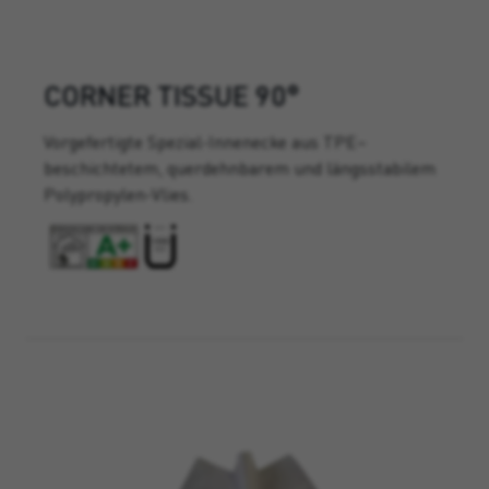
CORNER TISSUE 90°
Vorgefertigte Spezial-Innenecke aus TPE–
beschichtetem, querdehnbarem und längsstabilem
Polypropylen-Vlies.