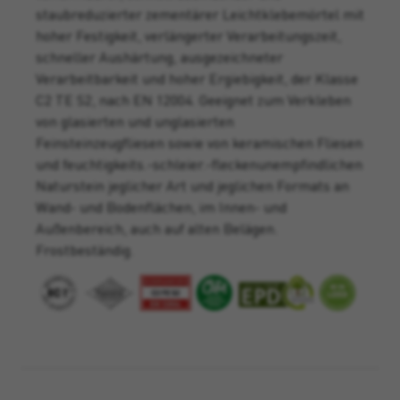
staubreduzierter zementärer Leichtklebemörtel mit
hoher Festigkeit, verlängerter Verarbeitungszeit,
schneller Aushärtung, ausgezeichneter
Verarbeitbarkeit und hoher Ergiebigkeit, der Klasse
C2 TE S2, nach EN 12004. Geeignet zum Verkleben
von glasierten und unglasierten
Feinsteinzeugfliesen sowie von keramischen Fliesen
und feuchtigkeits.-schleier.-fleckenunempfindlichen
Naturstein jeglicher Art und jeglichen Formats an
Wand- und Bodenflächen, im Innen- und
Außenbereich, auch auf alten Belägen.
Frostbeständig.