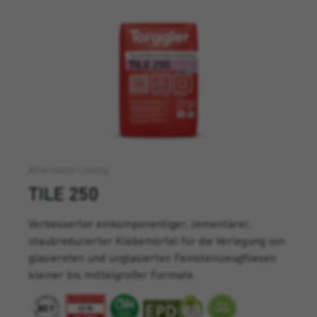
Alternative Lösung
TILE 250
Verbesserter einkomponentiger, zementärer,
staubreduzierter Klebemörtel für die Verlegung von
glasiereten und
unglasierten Feinsteinzeugfliesen
kleiner bis mittelgroßer Formate.