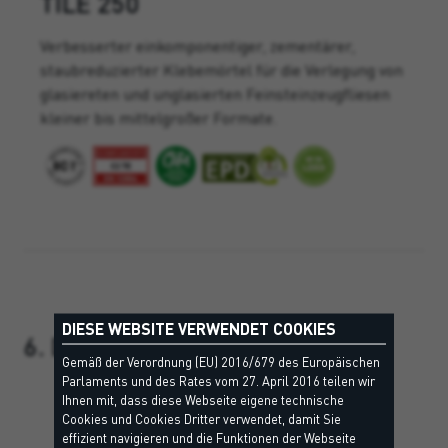
TILE 250
Verbesserter einkomponentiger, zementärer,
staubreduzierter Klebemörtel für die Verlegung von
glasiereten und
unglasierten Feinsteinzeugfliesen
kleiner bis mittelgroßer Formate.
DIESE WEBSITE VERWENDET COOKIES
6. DICHTBAHN
Gemäß der Verordnung (EU) 2016/679 des Europäischen
Parlaments und des Rates vom 27. April 2016 teilen wir
Ihnen mit, dass diese Webseite eigene technische
Cookies und Cookies Dritter verwendet, damit Sie
effizient navigieren und die Funktionen der Webseite