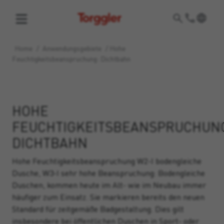
Torggler
Home
/
Anwendungsgebiete
/
Hohe
Feuchtigkeitsbeanspruchung: Dichtbahn
HOHE
FEUCHTIGKEITSBEANSPRUCHUN
DICHTBAHN
Hohe Feuchtigkeitsbeanspruchung W2-I bodengleiche
Dusche, W3-I sehr hohe Beanspruchung: Bodengleiche
Duschen, kommen heute im Alt- wie im Neubau immer
häufiger zum Einsatz. Sie markieren bereits den neuen
Standard für zeitgemäße Badgestaltung. Dies gilt
insbesondere bei öffentlichen Duschen in Sport- oder