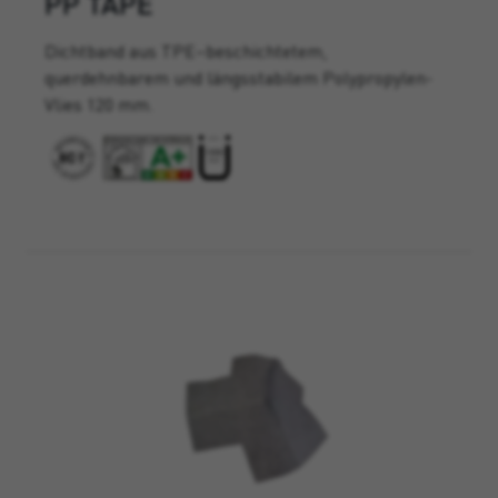
PP TAPE
Dichtband aus TPE–beschichtetem,
querdehnbarem und längsstabilem Polypropylen-
Vlies 120 mm.