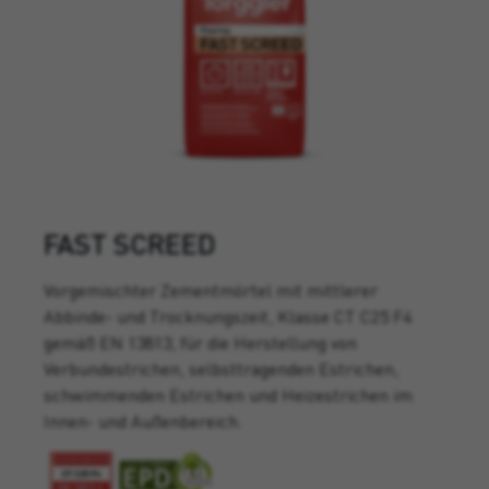
FAST SCREED
Vorgemischter Zementmörtel mit mittlerer
Abbinde- und Trocknungszeit, Klasse CT C25 F4
gemäß EN 13813, für die Herstellung von
Verbundestrichen, selbsttragenden Estrichen,
schwimmenden Estrichen und Heizestrichen im
Innen- und Außenbereich.