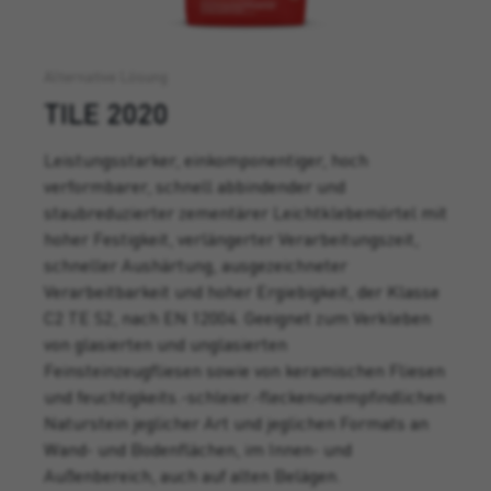
Alternative Lösung
TILE 2020
Leistungsstarker, einkomponentiger, hoch
verformbarer, schnell abbindender und
staubreduzierter zementärer Leichtklebemörtel mit
hoher Festigkeit, verlängerter Verarbeitungszeit,
schneller Aushärtung, ausgezeichneter
Verarbeitbarkeit und hoher Ergiebigkeit, der Klasse
C2 TE S2, nach EN 12004. Geeignet zum Verkleben
von glasierten und unglasierten
Feinsteinzeugfliesen sowie von keramischen Fliesen
und feuchtigkeits.-schleier.-fleckenunempfindlichen
Naturstein jeglicher Art und jeglichen Formats an
Wand- und Bodenflächen, im Innen- und
Außenbereich, auch auf alten Belägen.