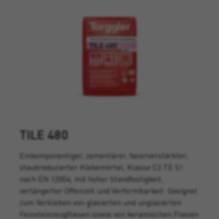
TILE 480
Einkomponentiger, zementärer, faserverstärkter,
staubreduzierter Klebemörtel, Klasse C2 TE S1
nach EN 12004, mit hoher Standfestigkeit,
verlängerter Offenzeit und Verformbarkeit. Geeignet
zum Verkleben von glasierten und unglasierten
Feinsteinzeugfliesen sowie von keramischen Fliesen