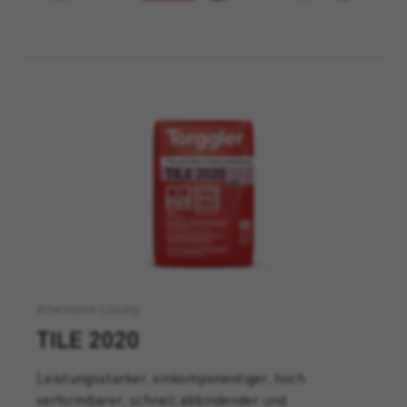
Alternative Lösung
TILE 2020
Leistungsstarker, einkomponentiger, hoch
verformbarer, schnell abbindender und