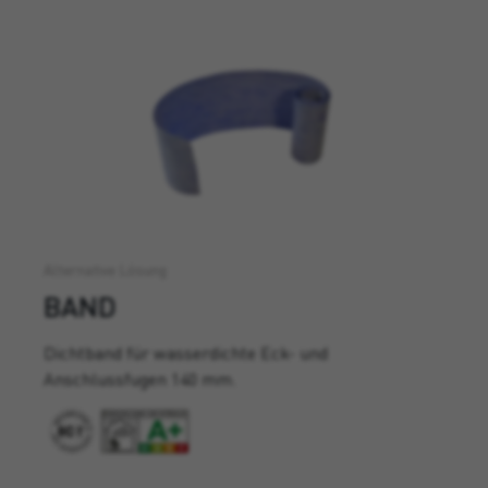
Alternative Lösung
BAND
Dichtband für wasserdichte Eck- und
Anschlussfugen 140 mm.