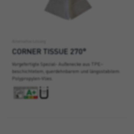
Alternative Lösung
CORNER TISSUE 270°
Vorgefertigte Spezial- Außenecke aus TPE–
beschichtetem, querdehnbarem und längsstabilem
Polypropylen-Vlies.