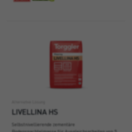
Alternative Lösung
LIVELLINA HS
Selbstnivellierende zementäre
Bodenspachtelmasse für Ausgleichsarbeiten von 5