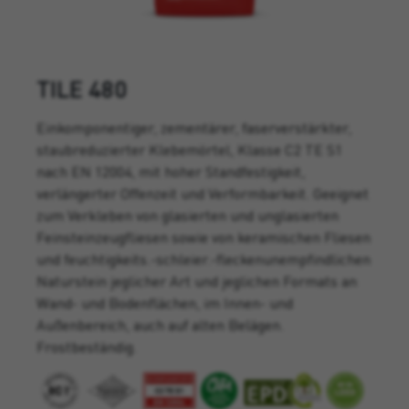
TILE 480
Einkomponentiger, zementärer, faserverstärkter,
staubreduzierter Klebemörtel, Klasse C2 TE S1
nach EN 12004, mit hoher Standfestigkeit,
verlängerter Offenzeit und Verformbarkeit. Geeignet
zum Verkleben von glasierten und unglasierten
Feinsteinzeugfliesen sowie von keramischen Fliesen
und feuchtigkeits.-schleier.-fleckenunempfindlichen
Naturstein jeglicher Art und jeglichen Formats an
Wand- und Bodenflächen, im Innen- und
Außenbereich, auch auf alten Belägen.
Frostbeständig.