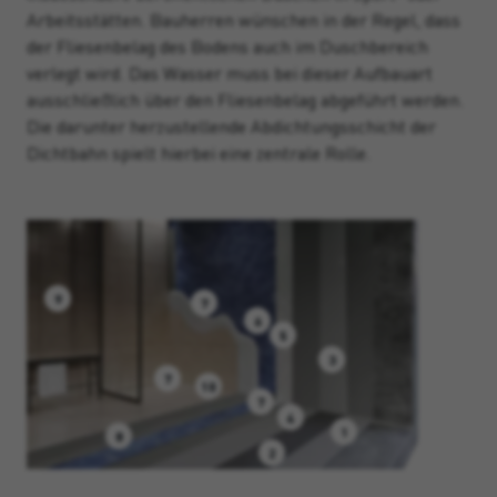
Arbeitsstätten. Bauherren wünschen in der Regel, dass
der Fliesenbelag des Bodens auch im Duschbereich
verlegt wird. Das Wasser muss bei dieser Aufbauart
ausschließlich über den Fliesenbelag abgeführt werden.
Die darunter herzustellende Abdichtungsschicht der
Dichtbahn spielt hierbei eine zentrale Rolle.
9
7
6
5
3
7
10
7
4
1
8
2