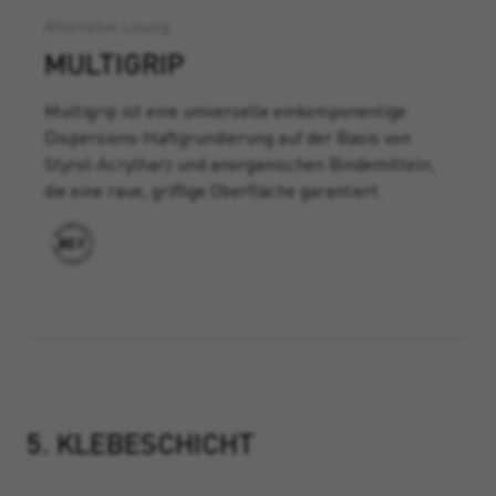
Alternative Lösung
MULTIGRIP
Multigrip ist eine universelle einkomponentige
Dispersions-Haftgrundierung auf der Basis von
Styrol-Acrylharz und anorganischen Bindemitteln,
die eine raue, griffige Oberfläche garantiert.
5. KLEBESCHICHT