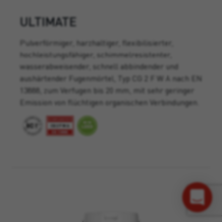
ULTIMATE
Pulverförmiger, harzhaltiger, flexibilisierter,
hochleistungsfähiger, schimmelresistenter,
wasserabweisender, schnell abbindender und
aushärtender Fugenmörtel, Typ CG 2 F W A nach EN
13888, zum Verfugen bis 20 mm, mit sehr geringer
Emission von flüchtigen organischen Verbindungen.