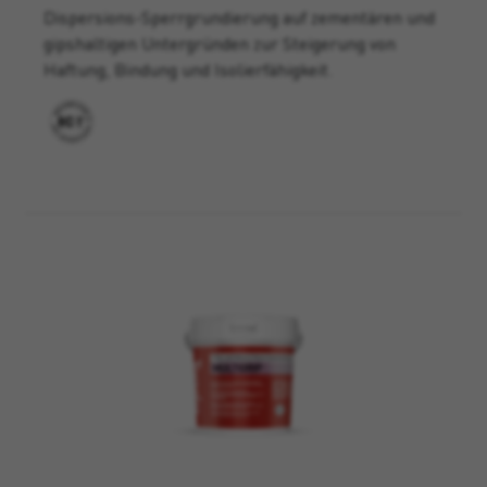
Dispersions-Sperrgrundierung auf zementären und
gipshaltigen Untergründen zur Steigerung von
Haftung, Bindung und Isolierfähigkeit.