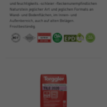
und feuchtigkeits.-schleier.-fleckenunempfindlichen
Naturstein jeglicher Art und jeglichen Formats an
Wand- und Bodenflächen, im Innen- und
Außenbereich, auch auf alten Belägen.
Frostbeständig.