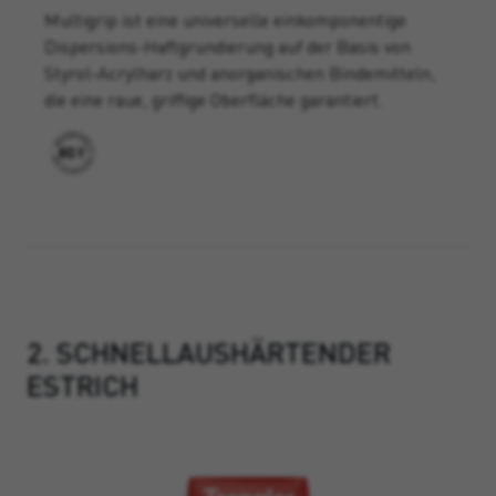
Multigrip ist eine universelle einkomponentige
Dispersions-Haftgrundierung auf der Basis von
Styrol-Acrylharz und anorganischen Bindemitteln,
die eine raue, griffige Oberfläche garantiert.
2. SCHNELLAUSHÄRTENDER
ESTRICH