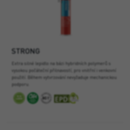
STRONG
Extra silné lepidlo na bázi hybridních polymerů s
vysokou počáteční přilnavostí, pro vnitřní i venkovní
použití. Během vytvrzování nevyžaduje mechanickou
podporu.