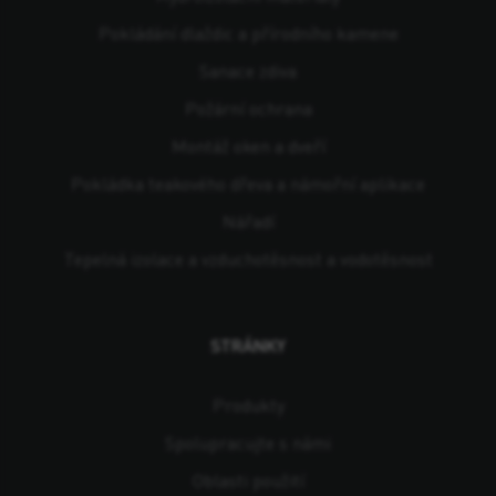
Pokládání dlaždic a přírodního kamene
Sanace zdiva
Požární ochrana
Montáž oken a dveří
Pokládka teakového dřeva a námořní aplikace
Nářadí
Tepelná izolace a vzduchotěsnost a vodotěsnost
STRÁNKY
Produkty
Spolupracujte s námi
Oblasti použití