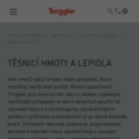
Torggler
Home
/
Produkty
/
Okenní rám
/
Těsnicí hmoty a lepidla
/
Nálepky a lepidla
TĚSNICÍ HMOTY A LEPIDLA
Svět tmelů nabízí širokou škálu produktů, které
umožňují nejrůznější použití. Řešení společnosti
Torggler jsou vyvinuta tak, aby co nejlépe uspokojila
nejrůznější požadavky ve všech oblastech použití: od
nejmodernějších a technologicky nejnáročnějších
aplikací v průmyslu a stavebnictví až po běžné kutilské
práce. Sortiment zahrnuje silikonové, polyuretanové,
akrylové a hybridní tmely, lepidla/tmely s vysokým
modulem pružnosti a vysoce výkonná jednosložková