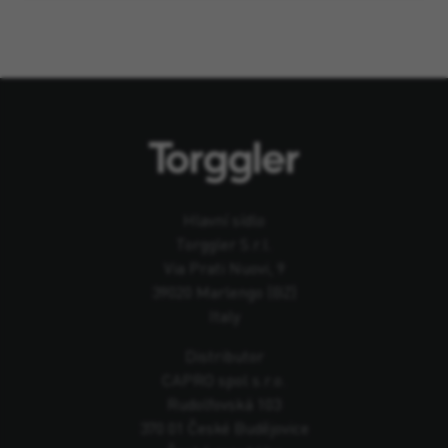
Hlavní sídlo
Torggler S.r.l.
Via Prati Nuovi, 9
39020 Marlengo (BZ)
Italy
Distributor
CAPRO spol s.r.o.
Rudolfovská 103
370 01 České Budějovice