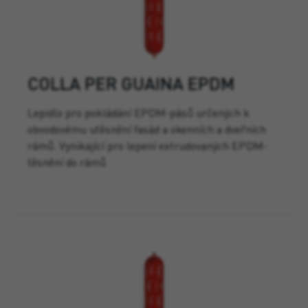
COLLA PER GUAINA EPDM
Lepidlo pro pokládání EPDM-pásů určených k
obvodovému utěsnění fasád a okenních a dveřních
rámů. Vynikající pro lepení extrudovaných EPDM-
těsnění do rámů