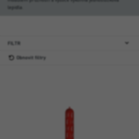
lepidla.
FILTR
Obnovit filtry