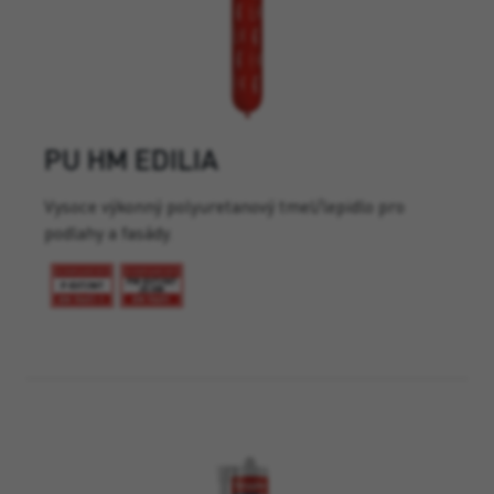
PU HM EDILIA
Vysoce výkonný polyuretanový tmel/lepidlo pro
podlahy a fasády.