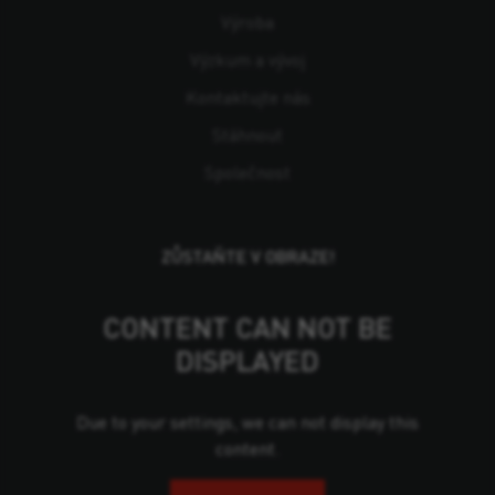
Výroba
Výzkum a vývoj
Kontaktujte nás
Stáhnout
Společnost
ZŮSTAŇTE V OBRAZE!
CONTENT CAN NOT BE
DISPLAYED
Due to your settings, we can not display this
content.