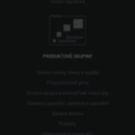
Česká republika
PRODUKTOVÉ SKUPINY
Těsnicí hmoty, tmely a lepidla
Polyuretanové pěny
Střešní izolace a klempířské materiály
Stavební zpevnění, ukotvení a upevnění
Sanace betonu
Podlahy
Hydroizolační materiály