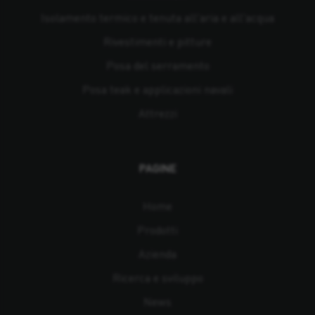
Isolamento termico e tenuta all'aria e all'acqua
Rivestimenti e pitture
Posa del serramento
Posa teak e applicazioni navali
Attrezzi
PAGINE
Home
Prodotti
Azienda
Ricerca e sviluppo
News