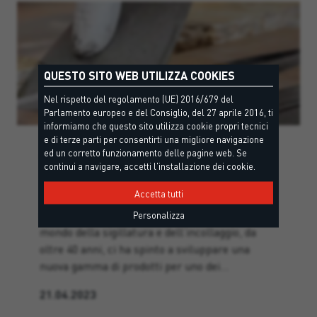
QUESTO SITO WEB UTILIZZA COOKIES
Nel rispetto del regolamento (UE) 2016/679 del
Parlamento europeo e del Consiglio, del 27 aprile 2016, ti
informiamo che questo sito utilizza cookie propri tecnici
e di terze parti per consentirti una migliore navigazione
ed un corretto funzionamento delle pagine web. Se
Extras
continui a navigare, accetti l'installazione dei cookie.
NOVITÀ SITOL
Accetta tutti
La nostra storia di prodotti e successi nel
Personalizza
mondo della sigillatura e dell‘incollaggio, da
oltre 40 anni, ci ha spinto a sviluppare una
nuova gamma di prodotti per uno dei…
21.04.2023