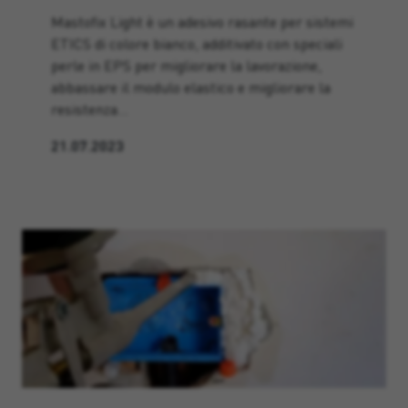
Mastofix Light è un adesivo rasante per sistemi
ETICS di colore bianco, additivato con speciali
perle in EPS per migliorare la lavorazione,
abbassare il modulo elastico e migliorare la
resistenza…
21.07.2023