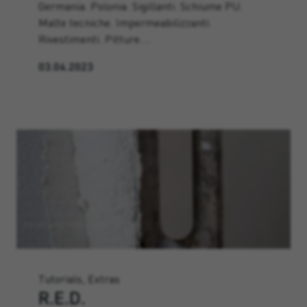
Germania. Polonia. Sigillanti. Schiume PU.
Malte tecniche. Impermeabilizzanti.
Rivestimenti. Pitture.…
03.04.2023
Tutorials, Extras
R.E.D.