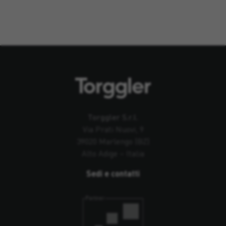
Torggler S.r.l.
Via Prati Nuovi, 9
39020 Marlengo (BZ)
Alto Adige – Italia
Sedi e contatti