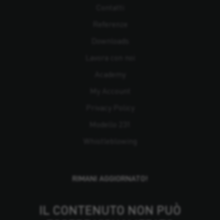
Contatti
Referenze
Downloads
Lavora con noi
Academy
My Account
Privacy Policy
Modello 231
Whistleblowing
RIMANI AGGIORNATO!
IL CONTENUTO NON PUÒ