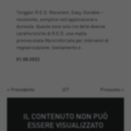
Torggler R.E.D. Resistant, Easy, Durable –
resistente, semplice nell’applicazione e
durevole. Queste sono solo tre delle diverse
caratterstiche di R.E.D. una malta
premiscelata fibrorinforzata per interventi di
regolarizzazione, livellamento e…
01.08.2022
«
Precedente
2/7
Prossimo
»
IL CONTENUTO NON PUÒ
ESSERE VISUALIZZATO