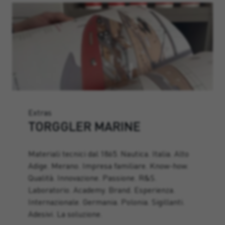
Extras
TORGGLER MARINE
Materiali tecnici dal 1865. Nautica. Italia. Alto
Adige. Merano. Impresa familiare. Know-how.
Qualità. Innovazione. Passione. R&S.
Laboratorio. Academy. Brand. Esperienza.
Internazionale. Germania. Polonia. Sigillanti.
Adesivi. La soluzione.