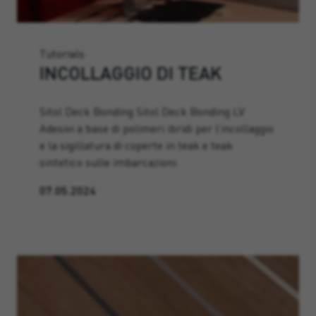
Tutorials
INCOLLAGGIO DI TEAK
Sitol Deck Bonding Sitol Deck Bonding LV
Adesivi a base di polimeri ibridi per l’incollaggio
e la sigillatura di coperte in teak e teak
sintetico sulle imbarcazioni.
07.05.2024