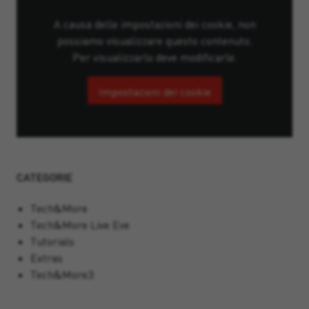
A causa delle impostazioni dei cookie, non
possiamo visualizzare questo contenuto.
Per visualizzarlo deve modificarle.
Impostazioni dei cookie
CATEGORIE
Tech&More
Tech&More Live Eve
Tutorials
Extras
Tech&More3