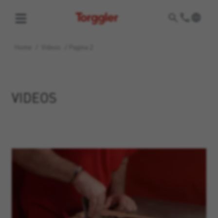
Torggler
Home
/
Videos
/
Pagina 2
VIDEOS