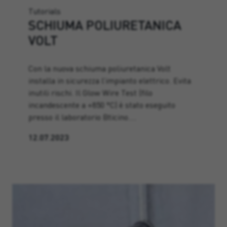
Tutorials
SCHIUMA POLIURETANICA
VOLT
Con la nuova schiuma poliuretanica Volt
installa in sicurezza l’impianto elettrico. Evita
inutili rischi. Il Glow Wire Test (filo
incandescente a +850 °C) è stato eseguito
presso il laboratorio Bticino.…
12.07.2023