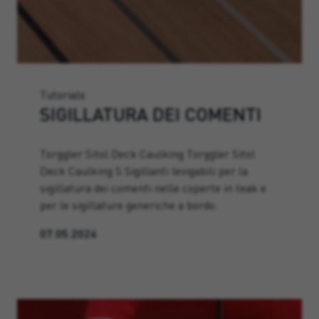
Tutorials
SIGILLATURA DEI COMENTI
Torggler Sitol Deck Caulking Torggler Sitol
Deck Caulking S Sigillanti levigabili per la
sigillatura dei comenti nelle coperte in teak e
per le sigillature generiche a bordo.
07.05.2024