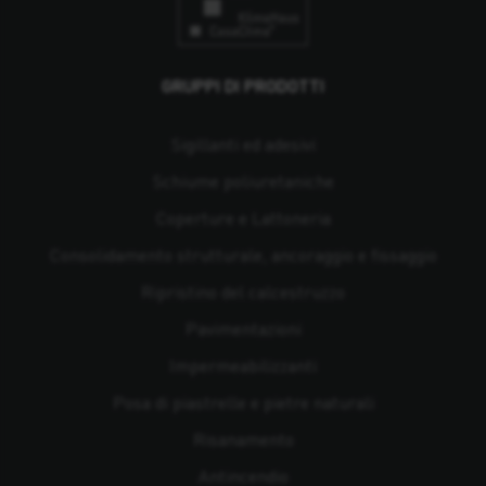
GRUPPI DI PRODOTTI
Sigillanti ed adesivi
Schiume poliuretaniche
Coperture e Lattoneria
Consolidamento strutturale, ancoraggio e fissaggio
Ripristino del calcestruzzo
Pavimentazioni
Impermeabilizzanti
Posa di piastrelle e pietre naturali
Risanamento
Antincendio