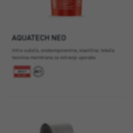
AQUATECH NEO
Hitro sušeča, enokomponentna, elastična, tekoča
tesnilna membrana za notranjo uporabo.