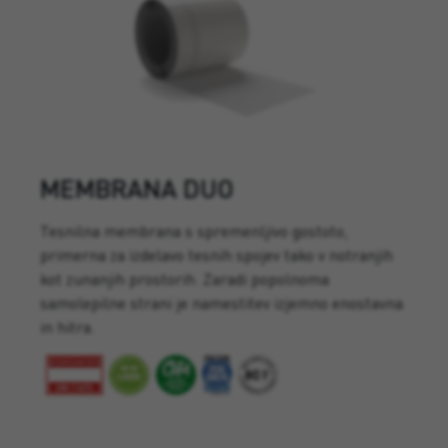
MEMBRANA DUO
Tesnilna membrana s spremenljivo gostoto,
primerna za izdelavo tesnih spojev tako v notranjih
kot zunanjih prostorih. Zaradi popolnoma
samolepilne strani je namestitev izjemno enostavna
in hitra.