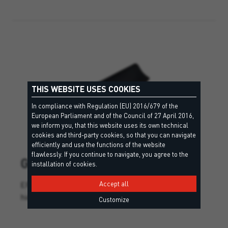
THIS WEBSITE USES COOKIES
In compliance with Regulation (EU) 2016/679 of the
European Parliament and of the Council of 27 April 2016,
we inform you, that this website uses its own technical
cookies and third-party cookies, so that you can navigate
efficiently and use the functions of the website
flawlessly. If you continue to navigate, you agree to the
GUAINA EPDM
installation of cookies.
EPDM-membrana za obodno tesnjenje stavb ali
Accept all
hidroizolacijo streh in spojev.
Customize