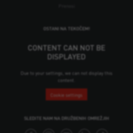
Prenosi
OSTANI NA TEKOČEM!
CONTENT CAN NOT BE
DISPLAYED
Due to your settings, we can not display this
content.
Cookie settings
SLEDITE NAM NA DRUŽBENIH OMREŽJIH