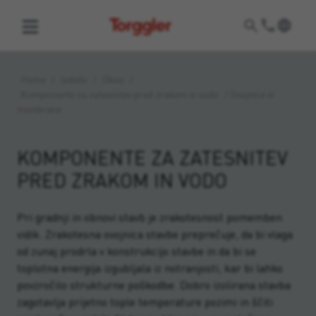
Torggler
Home
/
Izdelki
/
Okno
/
Komponente za zatesnitev pred zrakom in vodo
/
Ovojnice in
membrane
KOMPONENTE ZA ZATESNITEV
PRED ZRAKOM IN VODO
Pri gradnji in obnovi stavb je zrakotesnost pomemben
vidik. Zrakotesna ovojnica stavbe preprečuje, da bi vlaga
od zunaj prodrla v konstrukcijo stavbe in da bi se
toplotna energija izgubljala iz notranjosti, kar bi lahko
povzročilo strukturne poškodbe. Dobro izolirana stavba
zagotavlja prijetno tople temperature pozimi in ščiti