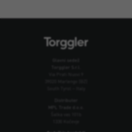
Glavni sedež
Torggler S.r.l.
Via Prati Nuovi 9
39020 Marlengo (BZ)
South Tyrol – Italy
Distributer
MPL Trade d.o.o.
Šalka vas 101b
1330 Kočevje