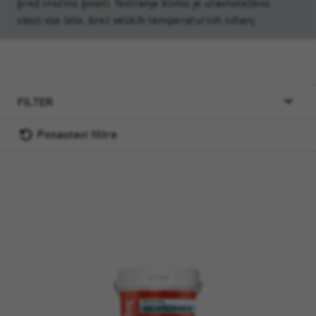
pred vročino poleti. Notranje klimo je uravnoteženo
skozi vse leto, brez velikih temperaturnih nihanj.
FILTER
Ponastavi filtre