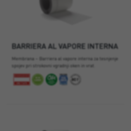
BARRIERA AL VAPORE INTERNA
Membrana – Barriera al vapore interna za tesnjenje
spojev pri strokovni vgradnji oken in vrat.