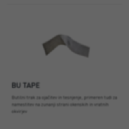
BU TAPE
Butilni trak za ojačitev in tesnjenje, primeren tudi za
namestitev na zunanji strani okenskih in vratnih
okvirjev