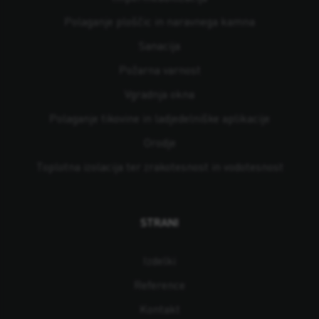
Polaganje ploščic in naravnega kamna
Sanacija
Požarna varnost
Vgradnja okna
Polaganje tikovine in ladjedelniške aplikacije
Orodje
Toplotna izolacija ter zrakotesnost in vodotesnost
STRANI
Izdelki
Reference
Kontakt