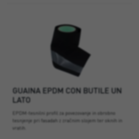
GUAINA EPDM CON BUTILE UN
LATO
EPDM-tesnilni profil za povezovanje in obrobno
tesnjenje pri fasadah z zračnim slojem ter oknih in
vratih.