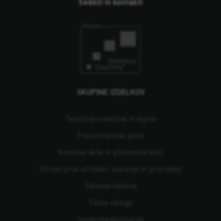
Sedeži in kontakti
SKUPINE IZDELKOV
Tesnilna sredstva in lepila
Poliuretanske pene
Krovska dela in pločevinarstvo
Strukturna utrditev, sidranje in pritrditev
Obnova betona
Talne obloge
Impermeabilizacija