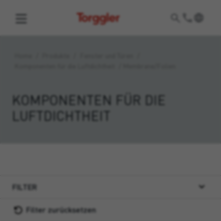
Torggler
Home
/
Produkte
/
Fenster und Türen
/
Komponenten für die Luftdichtheit
/
Membrane/Folien
KOMPONENTEN FÜR DIE
LUFTDICHTHEIT
FILTER
Filter zurücksetzen