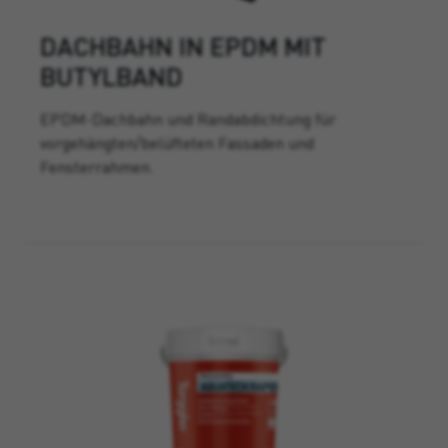
DACHBAHN IN EPDM MIT
BUTYLBAND
EPDM-Dachbahn und Randabdichtung für
vorgehängten/belüfteten Fassaden und
Fensterrahmen.