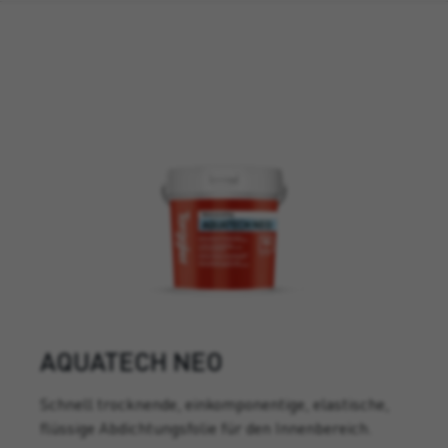
AQUATECH NEO
Schnell trocknende, einkomponentige, elastische,
flüssige Abdichtungsfolie für den Innenbereich.