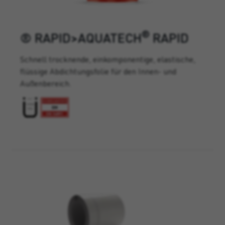
®
® RAPID>AQUATECH
RAPID
Schnell trocknende, einkomponentige, elastische,
flüssige Abdichtungsfolie für den Innen- und
Außenbereich.