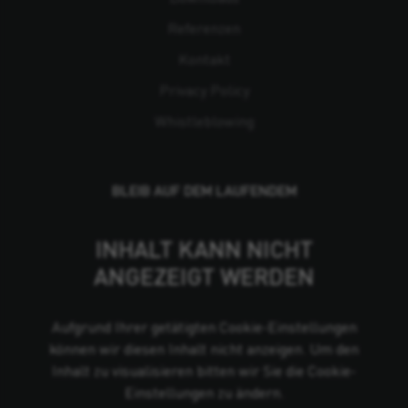
Referenzen
Kontakt
Privacy Policy
Whistleblowing
BLEIB AUF DEM LAUFENDEM
INHALT KANN NICHT
ANGEZEIGT WERDEN
Aufgrund Ihrer getätigten Cookie-Einstellungen
können wir diesen Inhalt nicht anzeigen. Um den
Inhalt zu visualisieren bitten wir Sie die Cookie-
Einstellungen zu ändern.