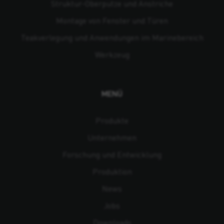
Struktur-Oberputze und Anstriche
Montage von Fenster und Türen
Teakverlegung und Anwendungen im Marinebereich
Werkzeug
MENÜ
Produkte
Unternehmen
Forschung und Entwicklung
Produktion
News
Jobs
Downloads