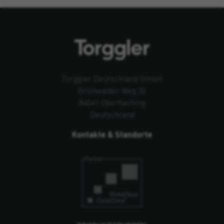
Torggler Deutschland GmbH
Grünwalder Weg 32
84041 Oberhaching
Deutschland
Kontakte & Standorte