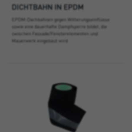
DICHTBAHN IN EPDM
EPDM-Dachbahnen gegen Witterungseinflüsse
sowie eine dauerhafte Dampfsperre bildet, die
zwischen Fassade/Fensterelementen und
Mauerwerk eingebaut wird.