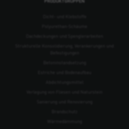
PRODUKTGRUPPEN
Dicht- und Klebstoffe
Polyurethan-Schäume
Dachdeckungen und Spenglerarbeiten
Strukturelle Konsolidierung, Verankerungen und
Befestigungen
Beton­instandsetzung
Estriche und Bodenaufbau
Abdichtungsmittel
Verlegung von Fliesen und Naturstein
Sanierung und Renovierung
Brandschutz
Wärmedämmung