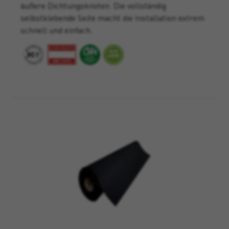
äußere Dichtungsknoten. Die vollständig
selbstklebende Seite macht die Installation extrem
schnell und einfach.