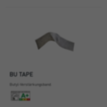
BU TAPE
Butyl-Verstärkungsband.