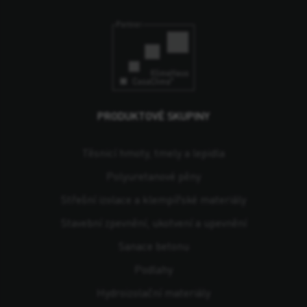
PRODUKTOVÉ SKUPINY
Těsnicí hmoty, tmely a lepidla
Polyuretanové pěny
Střešní izolace a klempířské materiály
Stavební zpevnění, ukotvení a upevnění
Sanace betonu
Podlahy
Hydroizolační materiály