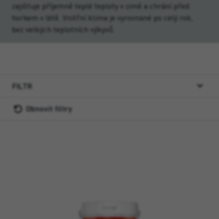
zajišťuje příjemně teplé teploty v zimě a chrání před
horkem v létě. Vnitřní klima je vyrovnané po celý rok,
bez velkých teplotních výkyvů.
FILTR
Obnovit filtry