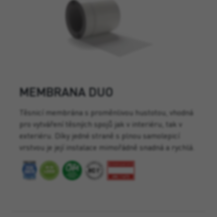
MEMBRANA DUO
Těsnicí membrána s proměnlivou hustotou, vhodná
pro vytváření těsných spojů jak v interiéru, tak v
exteriéru. Díky jedné straně s plnou samolepicí
vrstvou je její instalace mimořádně snadná a rychlá.