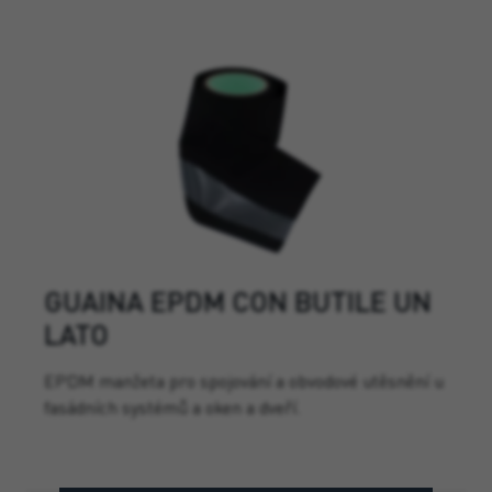
GUAINA EPDM CON BUTILE UN
LATO
EPDM manžeta pro spojování a obvodové utěsnění u
fasádních systémů a oken a dveří.