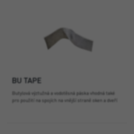
BU TAPE
Butylová výztužná a vodotěsná páska vhodná také
pro použití na spojích na vnější straně oken a dveří