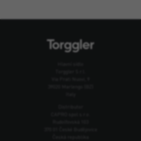
Hlavní sídlo
Torggler S.r.l.
Via Prati Nuovi, 9
39020 Marlengo (BZ)
Italy
Distributor
CAPRO spol s.r.o.
Rudolfovská 103
370 01 České Budějovice
Česká republika