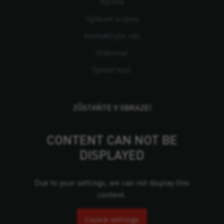
Výroba
Výzkum a vývoj
Kontaktujte nás
Stáhnout
Společnost
ZŮSTAŇTE V OBRAZE!
CONTENT CAN NOT BE
DISPLAYED
Due to your settings, we can not display this
content.
Cookie settings