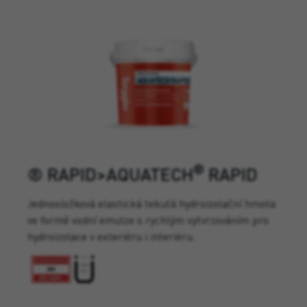
®
® RAPID>AQUATECH
RAPID
Jednosložková elastická tekutá hydroizolační hmota
ve formě vodní emulze s rychlým vytvrzováním pro
hydroizolace v exteriéru i interiéru.