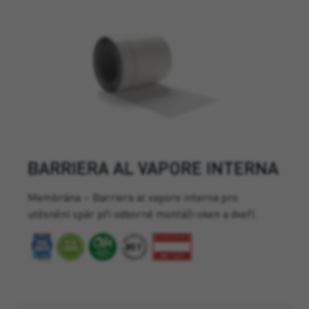
BARRIERA AL VAPORE INTERNA
Membrána – Barriera al vapore interna pro
utěsnění spár při odborné montáži oken a dveří.