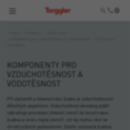
Torggler
Home
/
Produkty
/
Okenní rám
/
Komponenty pro vzduchotěsnost a vodotěsnost
/
Pouzdra a
membrány
KOMPONENTY PRO
VZDUCHOTĚSNOST A
VODOTĚSNOST
Při výstavbě a rekonstrukci budov je vzduchotěsnost
důležitým aspektem. Vzduchotěsný obvodový plášť
zabraňuje pronikání vlhkosti zvenčí do konstrukce
budovy a úniku tepla zevnitř, což by mohlo vést ke
strukturálním poškozením. Dobře izolovaná budova