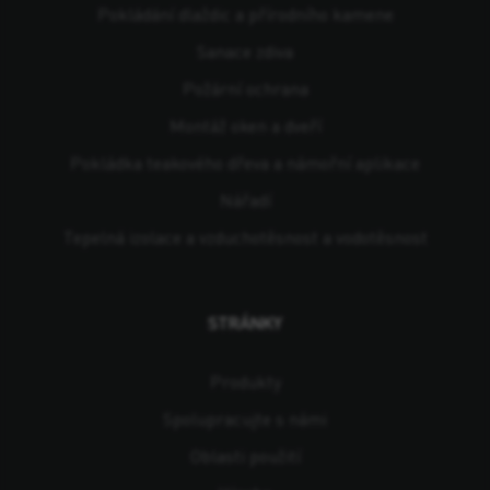
Pokládání dlaždic a přírodního kamene
Sanace zdiva
Požární ochrana
Montáž oken a dveří
Pokládka teakového dřeva a námořní aplikace
Nářadí
Tepelná izolace a vzduchotěsnost a vodotěsnost
STRÁNKY
Produkty
Spolupracujte s námi
Oblasti použití