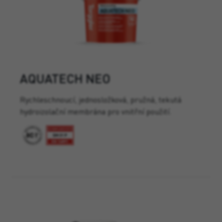
AQUATECH NEO
Rychleschnoucí, jednosložková, pružná, tekutá
hydroizolační membrána pro vnitřní použití.