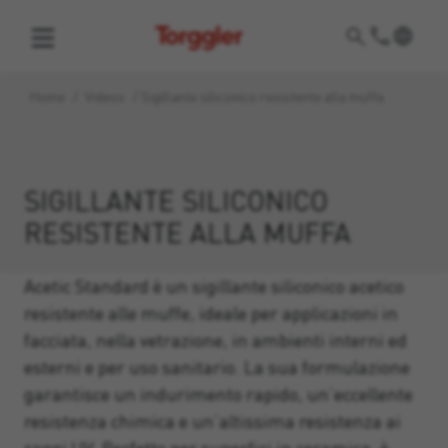
Torggler
Home
/
Videos
/
Sigillante siliconico resistente alla muffa
SIGILLANTE SILICONICO
RESISTENTE ALLA MUFFA
Acetic Standard è un sigillante siliconico acetico
resistente alle muffe, ideale per applicazioni in
facciata, nella vetrazione, in ambienti interni ed
esterni e per uso sanitario. La sua formulazione
garantisce un indurimento rapido, un’eccellente
resistenza chimica e un’altissima resistenza ai