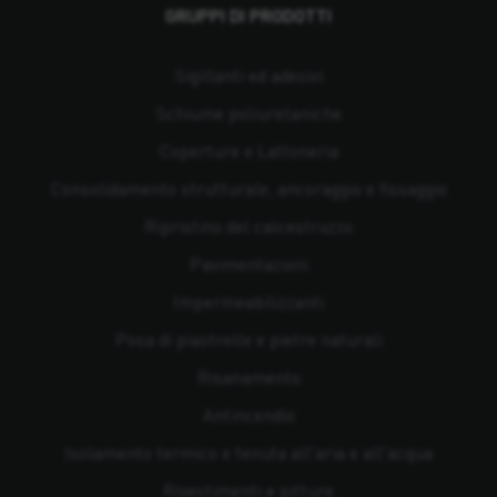
GRUPPI DI PRODOTTI
Sigillanti ed adesivi
Schiume poliuretaniche
Coperture e Lattoneria
Consolidamento strutturale, ancoraggio e fissaggio
Ripristino del calcestruzzo
Pavimentazioni
Impermeabilizzanti
Posa di piastrelle e pietre naturali
Risanamento
Antincendio
Isolamento termico e tenuta all'aria e all'acqua
Rivestimenti e pitture