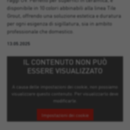
raggi UV. Perfetto per superfici in ceramica, è
disponibile in 10 colori abbinabili alla linea Tile
Grout, offrendo una soluzione estetica e duratura
per ogni esigenza di sigillatura, sia in ambito
professionale che domestico.
13.05.2025
IL CONTENUTO NON PUÒ
ESSERE VISUALIZZATO
A causa delle impostazioni dei cookie, non possiamo
visualizzare questo contenuto. Per visualizzarlo deve
modificarle.
Impostazioni dei cookie