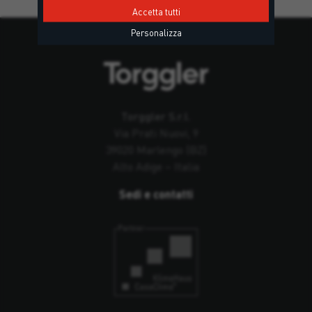
Accetta tutti
Personalizza
Torggler S.r.l.
Via Prati Nuovi, 9
39020 Marlengo (BZ)
Alto Adige – Italia
Sedi e contatti