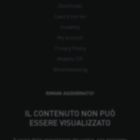
Downloads
Lavora con noi
Academy
My Account
Privacy Policy
Modello 231
Whistleblowing
RIMANI AGGIORNATO!
IL CONTENUTO NON PUÒ
ESSERE VISUALIZZATO
A causa delle impostazioni dei cookie, non possiamo