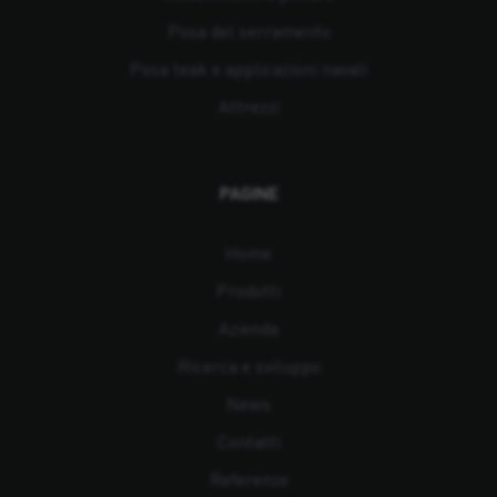
Posa del serramento
Posa teak e applicazioni navali
Attrezzi
PAGINE
Home
Prodotti
Azienda
Ricerca e sviluppo
News
Contatti
Referenze