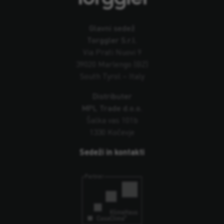
Glavni sedež
Torggler S.r.l.
Via Prati Nuovi 9
39020 Marlengo (BZ)
South Tyrol – Italy
Distributer
MPL Trade d.o.o.
Šalka vas 101b
1330 Kočevje
Sedeži in kontakti