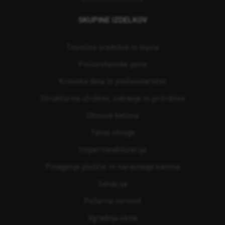
SKUPINE IZDELKOV
Tesnilna sredstva in lepila
Poliuretanske pene
Krovska dela in pločevinarstvo
Strukturna utrditev, sidranje in pritrditev
Obnova betona
Talne obloge
Impermeabilizacija
Polaganje ploščic in naravnega kamna
Sanacija
Požarna varnost
Vgradnja okna