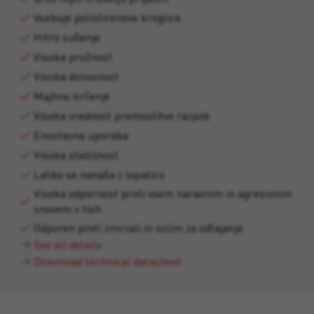
Vsebuje polistirenove kroglice
Hitro sušenje
Visoka prožnost
Visoka donosnost
Majhno krčenje
Visoka vrednost premostitve razpok
Enostavna uporaba
Visoka stabilnost
Lahko se nanaša z lopatico
Visoka odpornost proti vsem naravnim in agresivnim
snovem v tleh
Odporen proti zmrzali in solim za odtajanje
See all details
Download technical datasheet