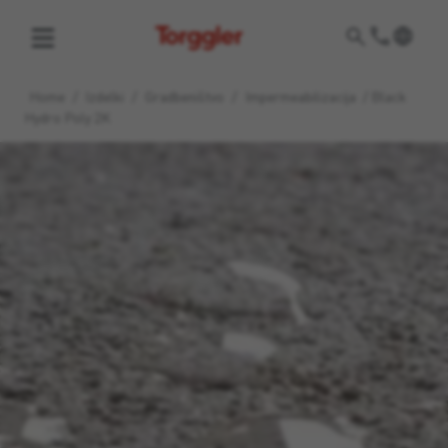
Torggler
Home
/
Izdelki
/
Gradbeništvo
/
Impermeabilizacija
/
Black
Hydro Poly 2K