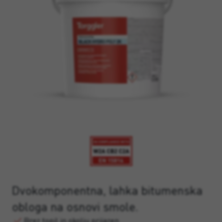
Dvokomponentna, lahka bitumenska
obloga na osnovi smole.
Brez topil in okolju prijazen