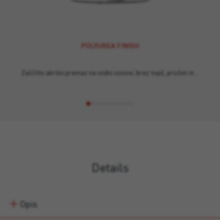
POLYUREA FINISH
Zaščitni akrilni premaz na vodni osnovi, brez topil, prožen in…
Details
Opis