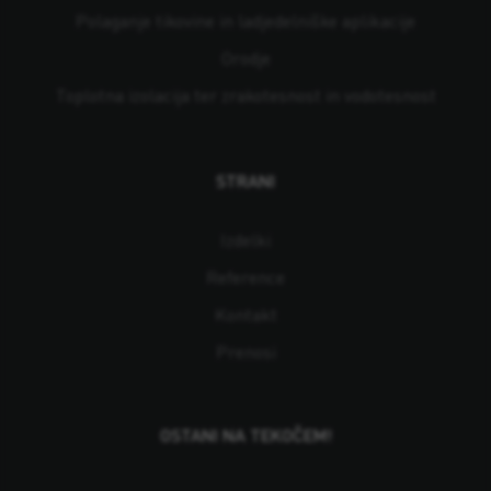
Polaganje tikovine in ladjedelniške aplikacije
Orodje
Toplotna izolacija ter zrakotesnost in vodotesnost
STRANI
Izdelki
Reference
Kontakt
Prenosi
OSTANI NA TEKOČEM!