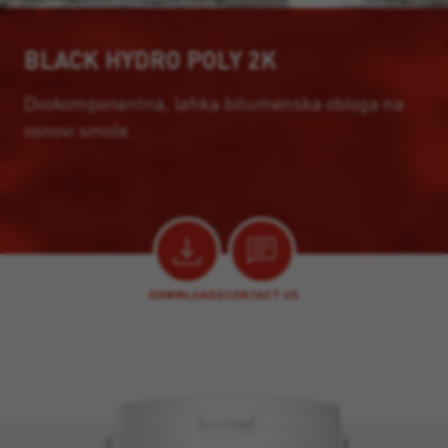
BLACK HYDRO POLY 2K
Dvokomponentna, lahka bitumenska obloga na
osnovi smole.
DOWNLOADS
CONTACT US