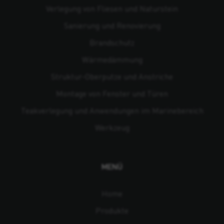
Verlegung von Fliesen und Naturstein
Sanierung und Renovierung
Brandschutz
Wärmedämmung
Struktur-Oberputze und Anstriche
Montage von Fenster und Türen
Teakverlegung und Anwendungen im Marinebereich
Werkzeug
MENÜ
Home
Produkte