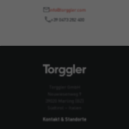
info@torggler.com
+39 0473 282 400
Torggler GmbH
Neuwiesenweg 9
39020 Marling (BZ)
Südtirol – Italien
Kontakt & Standorte