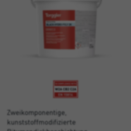
Zweikomponentige,
kunststoffmodifizierte