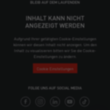
BLEIB AUF DEM LAUFENDEN
INHALT KANN NICHT
ANGEZEIGT WERDEN
Aufgrund Ihrer getätigten Cookie-Einstellungen
können wir diesen Inhalt nicht anzeigen. Um den
Inhalt zu visualisieren bitten wir Sie die Cookie-
Einstellungen zu ändern.
Cookie Einstellungen
FOLGE UNS AUF SOCIAL MEDIA