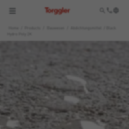
Torggler
Home
/
Products
/
Bauwesen
/
Abdichtungsmittel
/
Black
Hydro Poly 2K