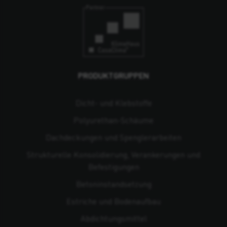
PRODUKTGRUPPEN
Dicht- und Klebstoffe
Polyurethan-Schäume
Dachdeckungen und Spenglerarbeiten
Strukturelle Konsolidierung, Verankerungen und
Befestigungen
Beton­instandsetzung
Estriche und Bodenaufbau
Abdichtungsmittel