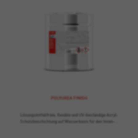
POLYUREA FINISH
Lösungsmittelfreie, flexible und UV-beständige Acryl-
Schutzbeschichtung auf Wasserbasis für den Innen-…