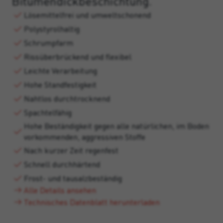
Bitumendickbeschichtung.
Lösemittelfrei und umweltschonend
Polystyrolhaltig
Schrumpfarm
Rissüberbrückend und flexibel
Leichte Verarbeitung
Hohe Standfestigkeit
Nahtlos durchtrocknend
Spachtelfähig
Hohe Beständigkeit gegen alle natürlichen, im Boden
vorkommenden, aggressiven Stoffe
Nach kurzer Zeit regenfest
Schnell durchhärtend
Frost- und tausalzbeständig
Alle Details ansehen
Technisches Datenblatt herunterladen