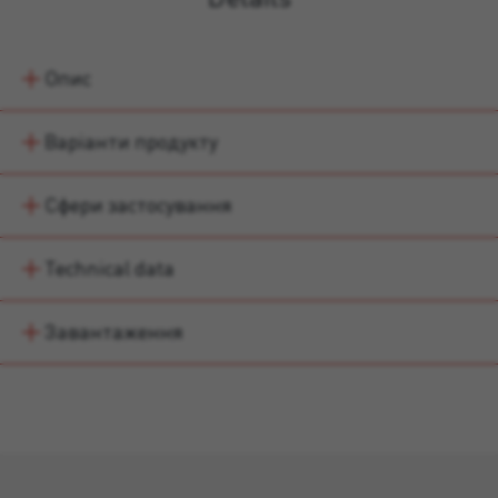
Опис
Варіанти продукту
Сфери застосування
Technical data
Завантаження