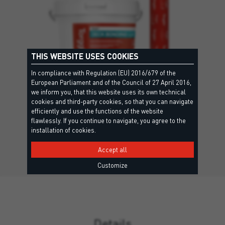
THIS WEBSITE USES COOKIES
In compliance with Regulation (EU) 2016/679 of the
European Parliament and of the Council of 27 April 2016,
we inform you, that this website uses its own technical
SITOL® DECK BONDING LV
cookies and third-party cookies, so that you can navigate
efficiently and use the functions of the website
EPD — Екологічна декларація продукту
flawlessly. If you continue to navigate, you agree to the
Гібридний клей з низькою в'язкістю для склеювання
installation of cookies.
покриттів із натурального…
Accept all
Customize
Details