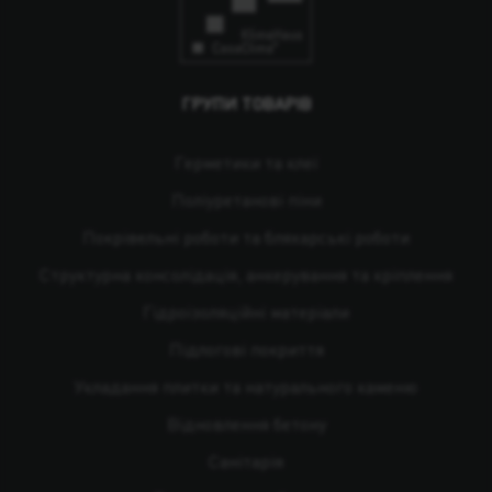
ГРУПИ ТОВАРІВ
Герметики та клеї
Поліуретанові піни
Покрівельні роботи та бляхарські роботи
Структурна консолідація, анкерування та кріплення
Гідроізоляційні матеріали
Підлогові покриття
Укладання плитки та натурального каменю
Відновлення бетону
Санітарія