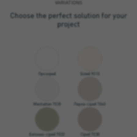
VARIATIONS
Choose the perfect solution for your
project
Прозорий
Білий 9010
Manhattan 7035
Перла-сірий 7040
Бетонно-сірий 7032
Сірий 7030