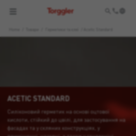
Torggler
Home
/
Товари
/
Герметики та клеї
/
Acetic Standard
ACETIC STANDARD
Силіконовий герметик на основі оцтової
кислоти, стійкий до цвілі, для застосування на
фасадах та у скляних конструкціях, у