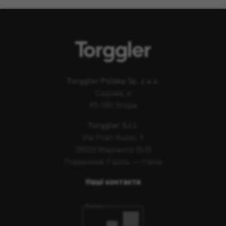
Torggler Polska Sp. z o.o.
Садова, 6
95-100 Згерж
Torggler S.r.l.
Via Prati Nuovi, 9
39020 Марленго (БЗ)
Південний Тіроль — Італія
Наші контакти