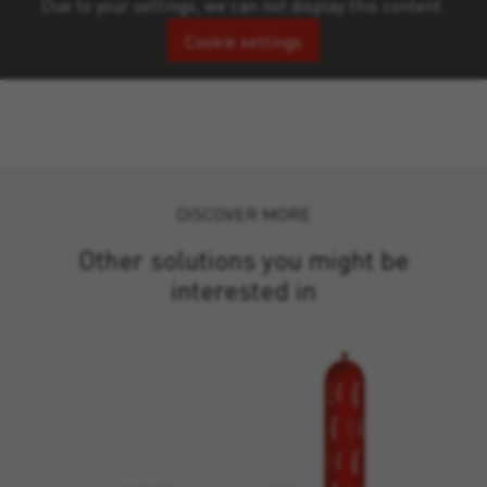
Due to your settings, we can not display this content.
Cookie settings
DISCOVER MORE
Other solutions you might be
interested in