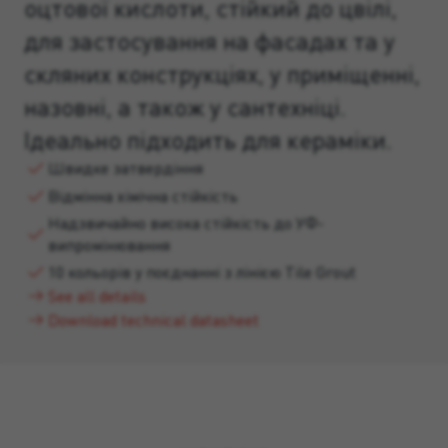
оцтової кислоти, стійкий до цвілі,
для застосування на фасадах та у
скляних конструкціях, у приміщенні,
назовні, а також у сантехніці.
Ідеально підходить для кераміки.
Швидке затвердіння
Відмінна хімічна стійкість
Надзвичайно висока стійкість до УФ-
випромінювання
10 кольорів у поєднанні з лінією Tile Grout
See all details
Download technical datasheet