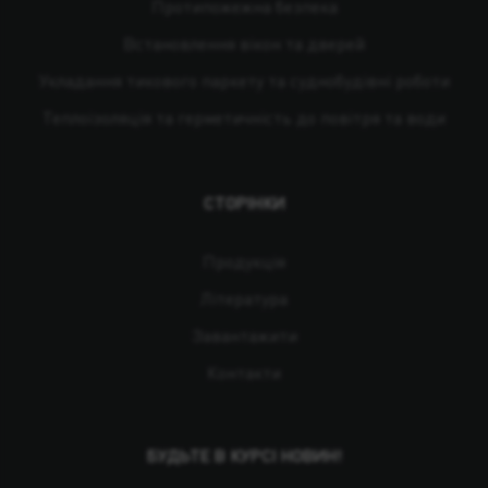
Протипожежна безпека
Встановлення вікон та дверей
Укладання тикового паркету та суднобудівні роботи
Теплоізоляція та герметичність до повітря та води
СТОРІНКИ
Продукція
Література
Завантажити
Контакти
БУДЬТЕ В КУРСІ НОВИН!