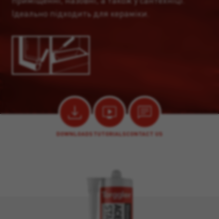
приміщенні, назовні, а також у сантехніці.
Ідеально підходить для кераміки.
DOWNLOADS
TUTORIALS
CONTACT US