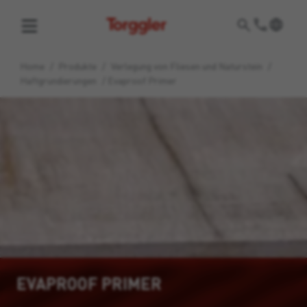
Torggler
Home
/
Produkte
/
Verlegung von Fliesen und Naturstein
/
Haftgrundierungen
/
Evaproof Primer
EVAPROOF PRIMER