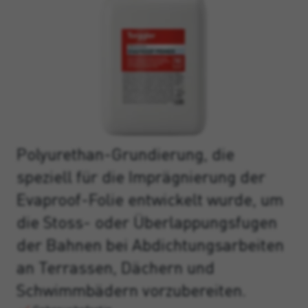
Polyurethan-Grundierung, die
speziell für die Imprägnierung der
Evaproof-Folie entwickelt wurde, um
die Stoss- oder Überlappungsfugen
der Bahnen bei Abdichtungsarbeiten
an Terrassen, Dächern und
Schwimmbädern vorzubereiten.