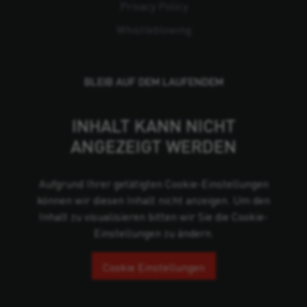
Privacy Policy
Whistleblowing
BLEIB AUF DEM LAUFENDEM
INHALT KANN NICHT
ANGEZEIGT WERDEN
Aufgrund Ihrer getätigten Cookie-Einstellungen
können wir diesen Inhalt nicht anzeigen. Um den
Inhalt zu visualisieren bitten wir Sie die Cookie-
Einstellungen zu ändern.
Cookie Einstellungen