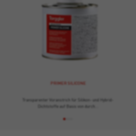
PRIMER SILICONE
Transparenter Voranstrich für Silikon- und Hybrid-
Dichtstoffe auf Basis von durch…