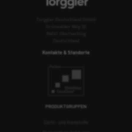
Torggler Deutschland GmbH
Grünwalder Weg 32
84041 Oberhaching
Deutschland
Kontakte & Standorte
PRODUKTGRUPPEN
Dicht- und Klebstoffe