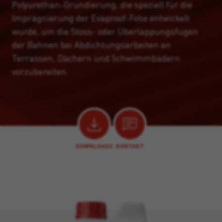
Polyurethan-Grundierung, die speziell für die
Imprägnierung der Evaproof-Folie entwickelt
wurde, um die Stoss- oder Überlappungsfugen
der Bahnen bei Abdichtungsarbeiten an
Terrassen, Dächern und Schwimmbädern
vorzubereiten.
DOWNLOADS
KONTAKT