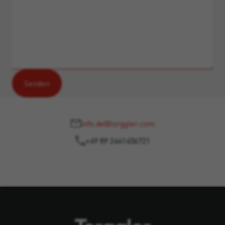
info.de@torggler.com
+49 89 2441456721