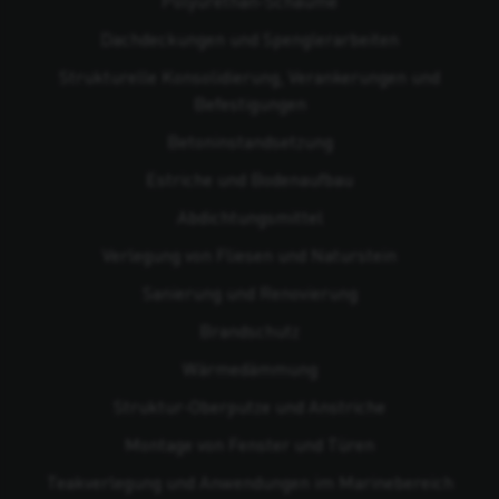
Polyurethan-Schäume
Dachdeckungen und Spenglerarbeiten
Strukturelle Konsolidierung, Verankerungen und
Befestigungen
Beton­instandsetzung
Estriche und Bodenaufbau
Abdichtungsmittel
Verlegung von Fliesen und Naturstein
Sanierung und Renovierung
Brandschutz
Wärmedämmung
Struktur-Oberputze und Anstriche
Montage von Fenster und Türen
Teakverlegung und Anwendungen im Marinebereich