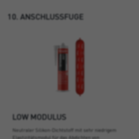
10. ANSCHLUSSFUGE
LOW MODULUS
Neutraler Silikon-Dichtstoff mit sehr niedrigem
Elastizitätsmodul für das Abdichten von