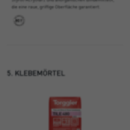
die eine raue, griffige Oberfläche garantiert.
5. KLEBEMÖRTEL