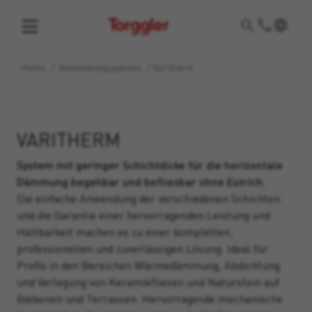
Torggler
Home
/
Anwendungsgebiete
/
Varitherm
VARITHERM
System mit geringer Schichtdicke für die horizontale
Dämmung begehbar und befliesbar ohne Estrich.
Die einfache Anwendung der verschiedenen Schichten
und die Garantie einer hervorragenden Leistung und
Haltbarkeit machen es zu einer kompletten,
professionellen und zuverlässigen Lösung. Ideal für
Profis in den Bereichen Wärmedämmung, Abdichtung
und Verlegung von Keramikfliesen und Naturstein auf
Balkonen und Terrassen. Hervorragende mechanische