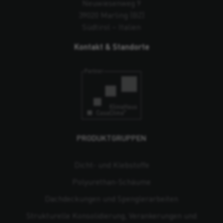
Neuwiesenweg 9
39020 Marling (BZ)
Südtirol – Italien
Kontakt & Standorte
PRODUKTGRUPPEN
Dicht- und Klebstoffe
Polyurethan-Schäume
Dachdeckungen und Spenglerarbeiten
Strukturelle Konsolidierung, Verankerungen und