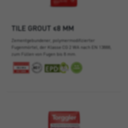
TILE GROUT ≤8 MM
Zementgebundener, polymermodifizierter
Fugenmörtel, der Klasse CG 2 WA nach EN 13888,
zum Füllen von Fugen bis 8 mm.