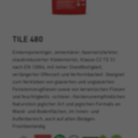
TILE 480
Einkomponentiger, zementärer, faserverstärkter,
staubreduzierter Klebemörtel, Klasse C2 TE S1
nach EN 12004, mit hoher Standfestigkeit,
verlängerter Offenzeit und Verformbarkeit. Geeignet
zum Verkleben von glasierten und unglasierten
Feinsteinzeugfliesen sowie von keramischen Fliesen
und feuchtigkeits.-schleier.-fleckenunempfindlichen
Naturstein jeglicher Art und jeglichen Formats an
Wand- und Bodenflächen, im Innen- und
Außenbereich, auch auf alten Belägen.
Frostbeständig.