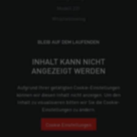
Modell 231
Whistleblowing
BLEIB AUF DEM LAUFENDEN
INHALT KANN NICHT
ANGEZEIGT WERDEN
Aufgrund Ihrer getätigten Cookie-Einstellungen
können wir diesen Inhalt nicht anzeigen. Um den
Inhalt zu visualisieren bitten wir Sie die Cookie-
Einstellungen zu ändern.
Cookie Einstellungen