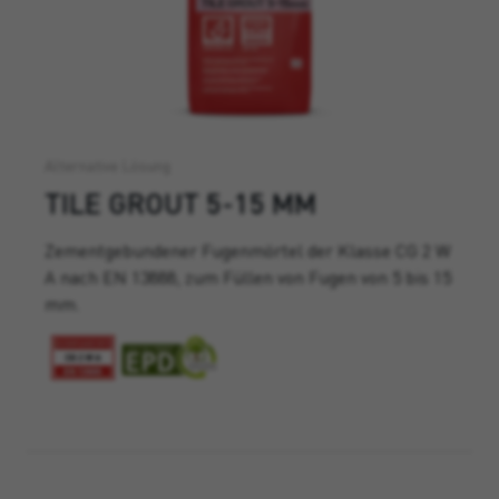
Alternative Lösung
TILE GROUT 5-15 MM
Zementgebundener Fugenmörtel der Klasse CG 2 W
A nach EN 13888, zum Füllen von Fugen von 5 bis 15
mm.