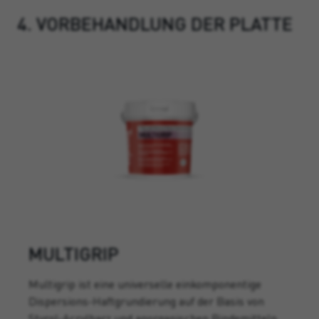
4. VORBEHANDLUNG DER PLATTE
MULTIGRIP
Multigrip ist eine universelle einkomponentige
Dispersions-Haftgrundierung auf der Basis von
Styrol-Acrylharz und anorganischen Bindemitteln,