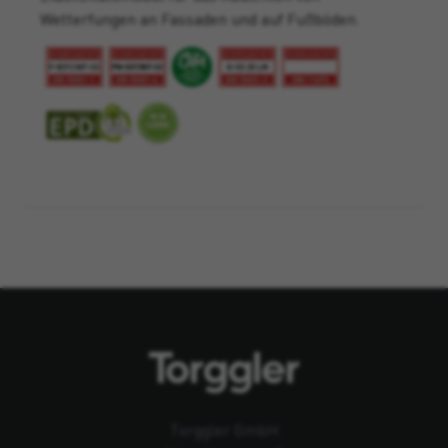
Wetterfungen an Fassaden und auf Fußböden.
Torggler GmbH