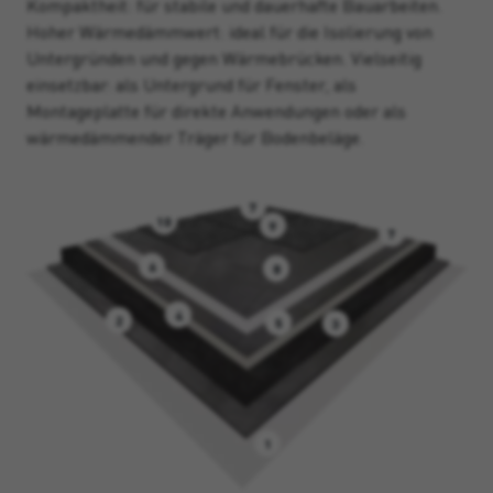
Kompaktheit: für stabile und dauerhafte Bauarbeiten.
Hoher Wärmedämmwert: ideal für die Isolierung von
Untergründen und gegen Wärmebrücken. Vielseitig
einsetzbar: als Untergrund für Fenster, als
Montageplatte für direkte Anwendungen oder als
wärmedämmender Träger für Bodenbeläge.
7
10
9
7
6
8
4
2
5
3
1