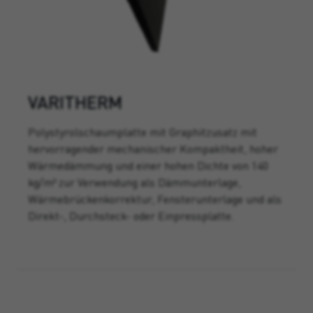
VARITHERM
Polystyrolschaumplatte mit Graphitzusatz mit
hervorragender mechanischer Kompaktheit, hoher
Wärmedämmung und einer hohen Dichte von 140
kg/m³ zur Verwendung als Dämmunterlage,
Wärmebrückenkorrektur, Fensterunterlage und als
Direkt-, Durchsteck- oder Einpressplatte.