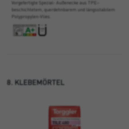
Vorgefertigte Spezial- Außenecke aus TPE–
beschichtetem, querdehnbarem und längsstabilem
Polypropylen-Vlies.
8. KLEBEMÖRTEL