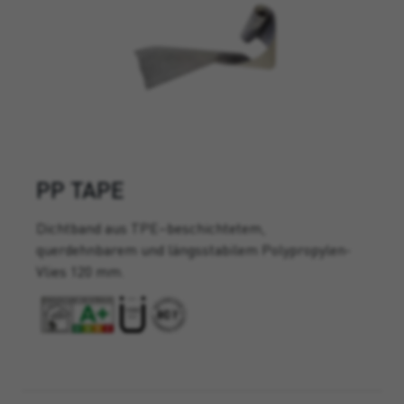
PP TAPE
Dichtband aus TPE–beschichtetem,
querdehnbarem und längsstabilem Polypropylen-
Vlies 120 mm.