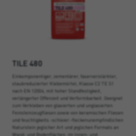
TILE 480
Einkomponentiger, zementärer, faserverstärkter,
staubreduzierter Klebemörtel, Klasse C2 TE S1
nach EN 12004, mit hoher Standfestigkeit,
verlängerter Offenzeit und Verformbarkeit. Geeignet
zum Verkleben von glasierten und unglasierten
Feinsteinzeugfliesen sowie von keramischen Fliesen
und feuchtigkeits.-schleier.-fleckenunempfindlichen
Naturstein jeglicher Art und jeglichen Formats an
Wand- und Bodenflächen, im Innen- und