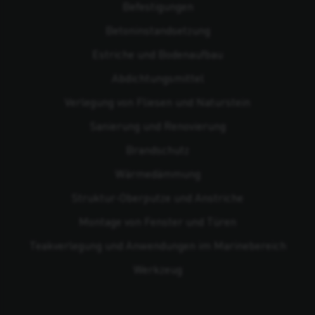
Befestigungen
Beton­instandsetzung
Estriche und Bodenaufbau
Abdichtungsmittel
Verlegung von Fliesen und Naturstein
Sanierung und Renovierung
Brandschutz
Wärmedämmung
Struktur-Oberputze und Anstriche
Montage von Fenster und Türen
Teakverlegung und Anwendungen im Marinebereich
Werkzeug