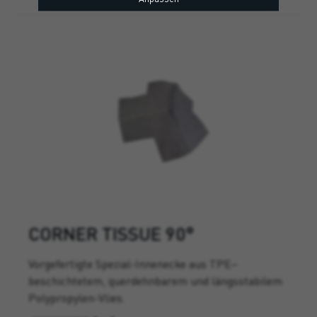
CORNER TISSUE 90°
Vorgefertigte Spezial-Innenecke aus TPE–
beschichtetem, querdehnbarem und längsstabilem
Polypropylen-Vlies.