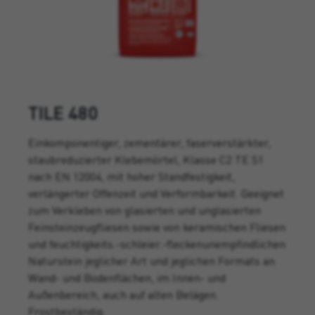
TILE 480
Einkomponentiger, zementärer, faserverstärkter,
staubreduzierter Klebemörtel, Klasse C2 TE S1
nach EN 12004, mit hoher Standfestigkeit,
verlängerter Offenzeit und Verformbarkeit. Geeignet
zum Verkleben von glasierten und unglasierten
Feinsteinzeugfliesen sowie von keramischen Fliesen
und feuchtigkeits.-schleier.-fleckenunempfindlichen
Naturstein jeglicher Art und jeglichen Formats an
Wand- und Bodenflächen, im Innen- und
Außenbereich, auch auf alten Belägen.
Frostbeständig.