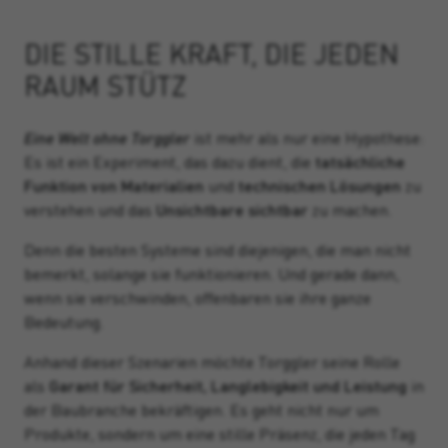
DIE STILLE KRAFT, DIE JEDEN
RAUM STÜTZ
Eine Welt ohne Torggler
ist mehr als nur eine Hypothese:
Es ist ein Experiment, das dazu dient, die
tatsächliche
Funktion von Materialien
und
technischen Lösungen
zu
verstehen und das
Unsichtbare sichtbar
zu machen.
Denn die besten Systeme sind diejenigen, die man nicht
bemerkt, solange sie funktionieren. Und gerade dann,
wenn sie verschwinden, offenbaren sie ihre ganze
Bedeutung.
Anhand dieser Szenarien möchte Torggler seine Rolle
als
Garant für Sicherheit, Langlebigkeit und Leistung
in
der Baubranche bekräftigen. Es geht nicht nur um
Produkte, sondern um eine stille Präsenz, die jeden Tag