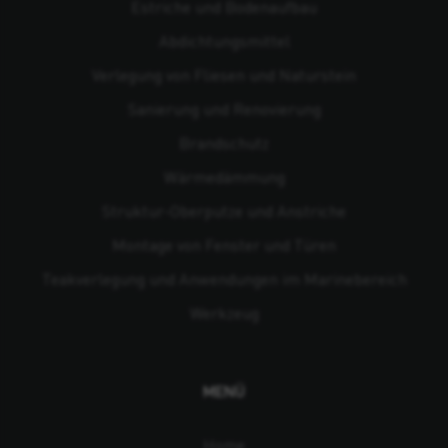
Estriche und Bodenaufbau
Abdichtungsmittel
Verlegung von Fliesen und Naturstein
Sanierung und Renovierung
Brandschutz
Wärmedämmung
Struktur-Oberputze und Anstriche
Montage von Fenster und Türen
Teakverlegung und Anwendungen im Marinebereich
Werkzeug
MENÜ
Home