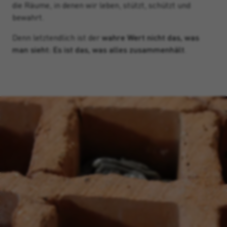
die Räume, in denen wir leben, stützt, schützt und
bewahrt.
Denn letztendlich ist der
wahre Wert nicht das, was
man sieht: Es ist das, was alles zusammenhält
.