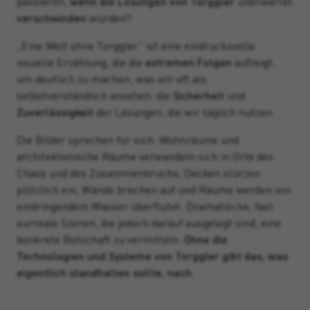
passieren,
wenn die Lösungen von Torggler
unerwartet
verschwinden
würden?
„Eine Welt ohne Torggler“ ist eine eindrucksvolle
visuelle Erzählung, die die
extremen Folgen
aufzeigt,
um deutlich zu machen, was wir oft als
selbstverständlich ansehen: die
Sicherheit
und
Zuverlässigkeit
der Lösungen, die wir täglich nutzen.
Die Bilder sprechen für sich: Wohnräume und
architektonische Räume verwandeln sich in Orte des
Chaos und des Zusammenbruchs; Decken stürzen
plötzlich ein; Wände brechen auf und Räume werden von
eindringendem Wasser überflutet. Dramatische, fast
surreale Szenen, die jedoch darauf ausgelegt sind, eine
konkrete Botschaft zu vermitteln:
Ohne die
Technologien und Systeme von Torggler gibt das, was
eigentlich standhalten sollte, nach
.