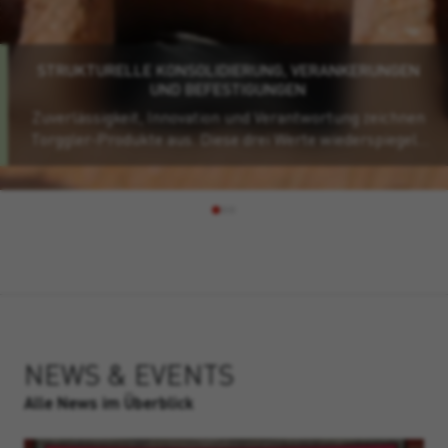
STRUKTURELLE KONSOLIDIERUNG, VERANKERUNGEN
UND BEFESTIGUNGEN
Zuverlässigkeit, Innovation und Verantwortung zeichnen
Torggler-Produkte aus. Diese drei Werte wiederspiegeln
sich auch in unseren Verankerungs- und
Befestigungsprodukte, die nicht nur die Arbeit von
Fachinstallateuren oder einfachen Heimwerker
erleichtern, sondern auch dafür sorgen, dass die
langfristige Leistungsfähigkeit gesichert ist. Von den
einfachsten und praktischsten Anwendungen bis hin zu
den technisch Anspruchsvollsten, werden alle
spezifischen Anforderungen abgedeckt.
NEWS & EVENTS
Alle News im Überblick