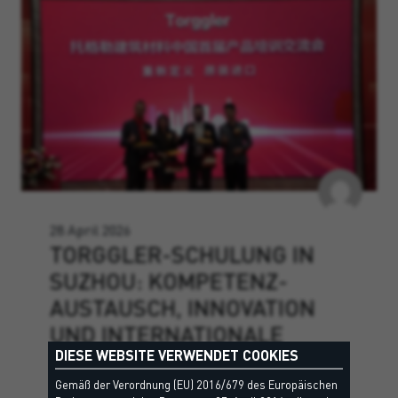
28 April 2026
TORGGLER-SCHULUNG IN
SUZHOU: KOMPETENZ­
AUSTAUSCH, INNOVATION
UND INTERNATIONALE
DIESE WEBSITE VERWENDET COOKIES
PARTNERSCHAFTEN
Gemäß der Verordnung (EU) 2016/679 des Europäischen