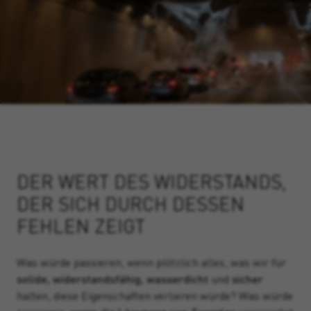
DER WERT DES WIDERSTANDS,
DER SICH DURCH DESSEN
FEHLEN ZEIGT
Was würde passieren, wenn plötzlich alles, was wir für
solide, widerstandsfähig, wasserdicht
und
sicher
halten, diese Eigenschaften verlieren würde? Was würde