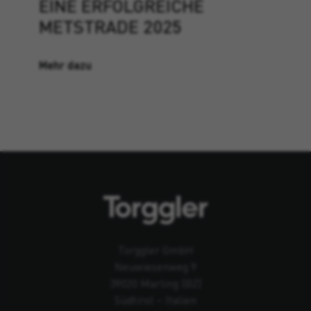
EINE ERFOLGREICHE
METSTRADE 2025
Mehr dazu
Torggler GmbH
Neuwiesenweg 9
39020 Marling (BZ)
Südtirol – Italien