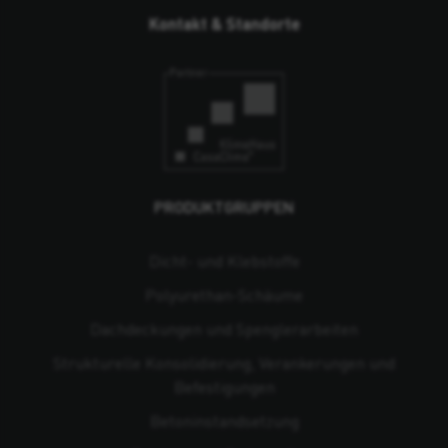
Kontakt & Standorte
PRODUKTGRUPPEN
Dicht- und Klebstoffe
Polyurethan-Schäume
Dachdeckungen und Spenglerarbeiten
Strukturelle Konsolidierung, Verankerungen und
Befestigungen
Beton­instandsetzung