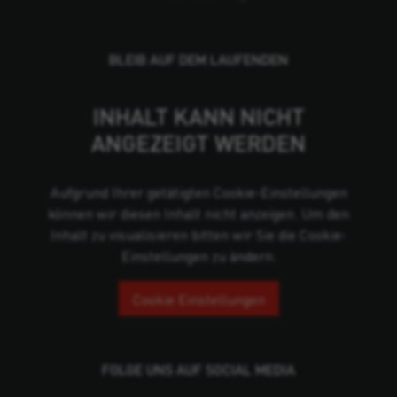
BLEIB AUF DEM LAUFENDEN
INHALT KANN NICHT
ANGEZEIGT WERDEN
Aufgrund Ihrer getätigten Cookie-Einstellungen
können wir diesen Inhalt nicht anzeigen. Um den
Inhalt zu visualisieren bitten wir Sie die Cookie-
Einstellungen zu ändern.
Cookie Einstellungen
FOLGE UNS AUF SOCIAL MEDIA