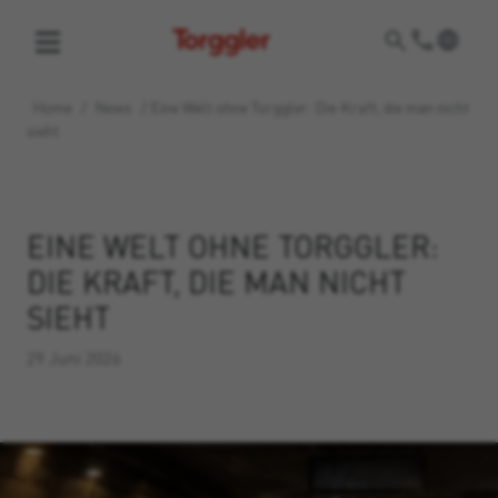
Torggler
Home
/
News
/
Eine Welt ohne Torggler: Die Kraft, die man nicht
sieht
EINE WELT OHNE TORGGLER:
DIE KRAFT, DIE MAN NICHT
SIEHT
29 Juni 2026