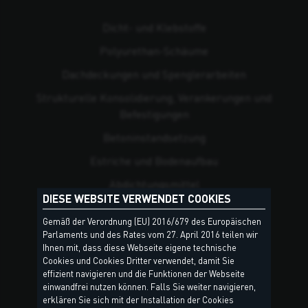
Dicht- und Klebstoffe
Polyurethan-Schäume
Dachdeckungen und Spenglerarbeiten
Strukturelle Konsolidierung, Verankerungen und
Befestigungen
Beton­instandsetzung
Estriche und Bodenaufbau
Abdichtungsmittel
DIESE WEBSITE VERWENDET COOKIES
Verlegung von Fliesen und Naturstein
Gemäß der Verordnung (EU) 2016/679 des Europäischen
Sanierung und Renovierung
Parlaments und des Rates vom 27. April 2016 teilen wir
Ihnen mit, dass diese Webseite eigene technische
Brandschutz
Cookies und Cookies Dritter verwendet, damit Sie
effizient navigieren und die Funktionen der Webseite
Wärmedämmung
einwandfrei nutzen können. Falls Sie weiter navigieren,
erklären Sie sich mit der Installation der Cookies
Struktur-Oberputze und Anstriche