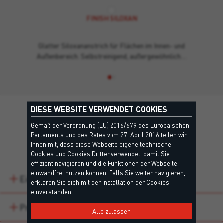
FINISH SILOXAN
Glatter Siloxananstrich für Flächen im Innen- und
Außenbereich. Selbstreinigend, außergewöhnlich…
DIESE WEBSITE VERWENDET COOKIES
Gemäß der Verordnung (EU) 2016/679 des Europäischen
Parlaments und des Rates vom 27. April 2016 teilen wir
Details
Ihnen mit, dass diese Webseite eigene technische
Cookies und Cookies Dritter verwendet, damit Sie
effizient navigieren und die Funktionen der Webseite
einwandfrei nutzen können. Falls Sie weiter navigieren,
Eigenschaften
erklären Sie sich mit der Installation der Cookies
einverstanden.
Produktvarianten
Alle zulassen