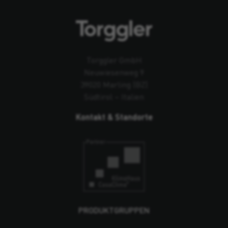
Torggler GmbH
Neuwiesenweg 9
39020 Marling (BZ)
Südtirol – Italien
Kontakt & Standorte
PRODUKTGRUPPEN