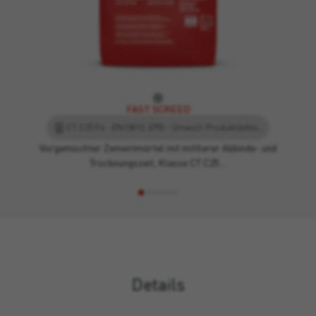
FAST SCREED
CT C25 F4 - EN13813, EPD - Umwelt-Produktdeklaration
Vorgemischter Zementmörtel mit mittlerer Abbinde- und
Trocknungszeit, Klasse CT C25…
Details