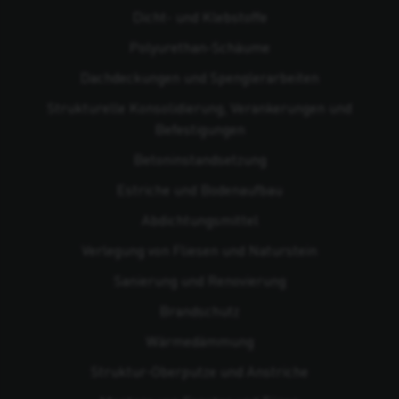
Dicht- und Klebstoffe
Polyurethan-Schäume
Dachdeckungen und Spenglerarbeiten
Strukturelle Konsolidierung, Verankerungen und
Befestigungen
Beton­instandsetzung
Estriche und Bodenaufbau
Abdichtungsmittel
Verlegung von Fliesen und Naturstein
Sanierung und Renovierung
Brandschutz
Wärmedämmung
Struktur-Oberputze und Anstriche