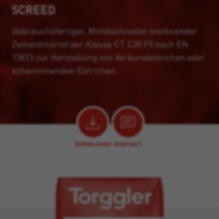
SCREED
Gebrauchsfertiger, Mittelschneller trocknender
Zementmörtel der Klasse CT C20 F5 nach EN
13813 zur Herstellung von Verbundestrichen oder
schwimmenden Estrichen.
DOWNLOADS
KONTAKT