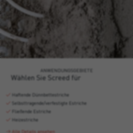
ANWENDUNGSGEBIETE
Wählen Sie Screed für
Haftende Dünnbettestriche
Selbsttragende/verfestigte Estriche
Fließende Estriche
Heizestriche
Alle Details ansehen