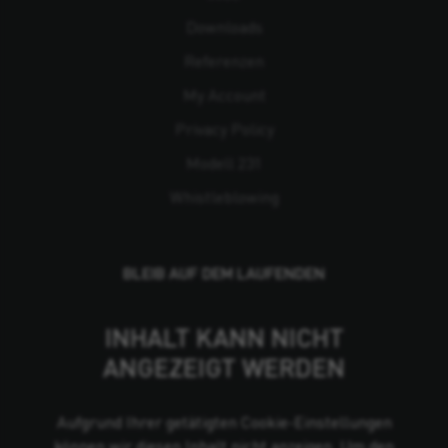
Downloads
Referenzen
My Account
Privacy Policy
Modell 231
Whistleblowing
BLEIB AUF DEM LAUFENDEN
INHALT KANN NICHT
ANGEZEIGT WERDEN
Aufgrund Ihrer getätigten Cookie-Einstellungen
können wir diesen Inhalt nicht anzeigen. Um den