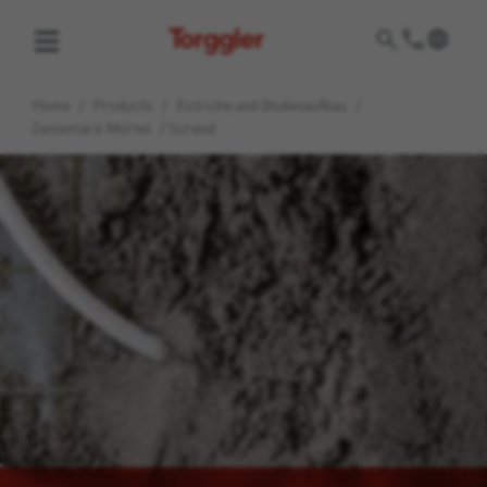
Torggler
Home
/
Products
/
Estriche und Bodenaufbau
/
Zementäre Mörtel
/
Screed