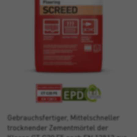
Gebrauchsfertiger, Mittelschneller
trocknender Zementmörtel der