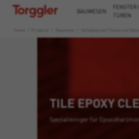
FENSTER
Torggler
BAUWESEN
TÜREN
Home
/
Products
/
Bauwesen
/
Verlegung von Fliesen und Natu
TILE EPOXY CL
Spezialreiniger für Epoxidharzmör