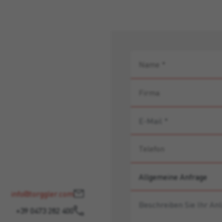
info@torggler.com
+39 0473 282 400