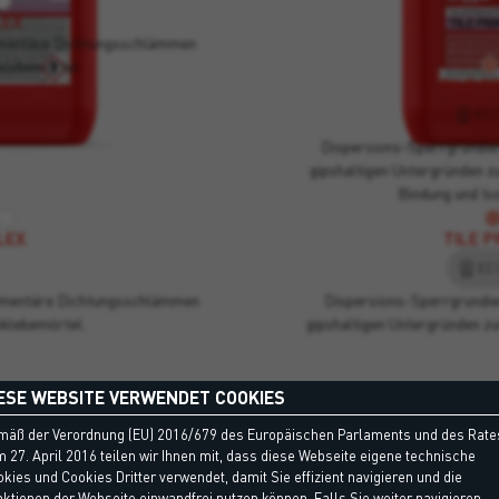
LEX
zementäre Dichtungsschlämmen
klebemörtel.
TILE P
EC1
Dispersions-Sperrgrundie
gipshaltigen Untergründen z
Bindung und Iso
LEX
TILE P
EC1
zementäre Dichtungsschlämmen
Dispersions-Sperrgrundie
nklebemörtel.
gipshaltigen Untergründen z
ESE WEBSITE VERWENDET COOKIES
mäß der Verordnung (EU) 2016/679 des Europäischen Parlaments und des Rate
 27. April 2016 teilen wir Ihnen mit, dass diese Webseite eigene technische
kies und Cookies Dritter verwendet, damit Sie effizient navigieren und die
ktionen der Webseite einwandfrei nutzen können. Falls Sie weiter navigieren,