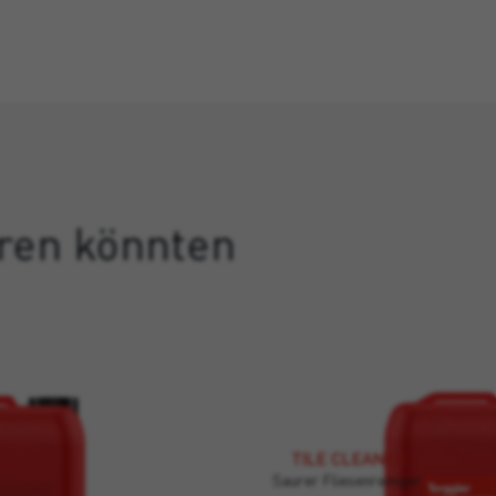
eren könnten
TILE CLEANER
Saurer Fliesenreiniger.