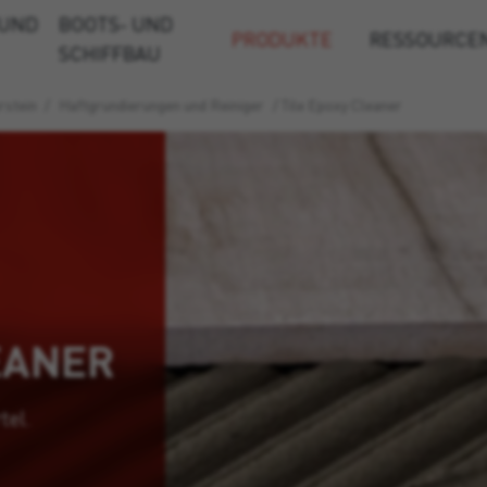
 UND
BOOTS- UND
PRODUKTE
RESSOURCE
SCHIFFBAU
rstein
/
Haftgrundierungen und Reiniger
/
Tile Epoxy Cleaner
EANER
tel.