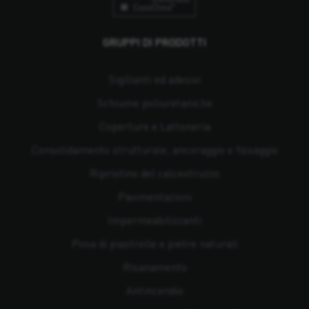
GRUPPI DI PRODOTTI
Sigillanti ed adesivi
Schiume poliuretaniche
Coperture e Lattoneria
Consolidamento strutturale, ancoraggio e fissaggio
Ripristino del calcestruzzo
Pavimentazioni
Impermeabilizzanti
Posa di piastrelle e pietre naturali
Risanamento
Antincendio