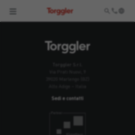
Torggler
Torggler S.r.l.
Via Prati Nuovi, 9
39020 Marlengo (BZ)
Alto Adige – Italia
Sedi e contatti