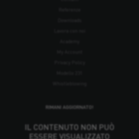
Referenze
Downloads
Lavora con noi
Academy
My Account
Privacy Policy
Modello 231
Whistleblowing
RIMANI AGGIORNATO!
IL CONTENUTO NON PUÒ
ESSERE VISUALIZZATO