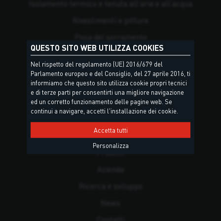
Isolamento termico e tenuta all'aria e all'acqua
Rivestimenti e pitture
Posa del serramento
QUESTO SITO WEB UTILIZZA COOKIES
Posa teak e applicazioni navali
Nel rispetto del regolamento (UE) 2016/679 del
Attrezzi
Parlamento europeo e del Consiglio, del 27 aprile 2016, ti
informiamo che questo sito utilizza cookie propri tecnici
e di terze parti per consentirti una migliore navigazione
ed un corretto funzionamento delle pagine web. Se
PAGINE
continui a navigare, accetti l'installazione dei cookie.
Accetta tutti
Home
Personalizza
Prodotti
Azienda
Ricerca e sviluppo
News
Contatti