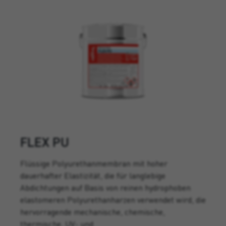
FLEX PU
Flüssige Polyurethanmembran mit hoher
dauerhafter Elastizität, die für langlebige
Abdichtungen auf Basis von reinen hydrophoben
elastomeren Polyurethanharzen verwendet wird, die
hervorragende mechanische, chemische,
thermische, UV- und