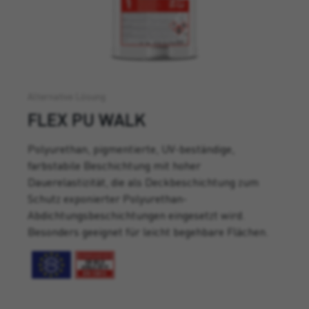
Alternative Lösung
FLEX PU WALK
Polyurethan, pigmentierte, UV-beständige,
farbstabile Beschichtung mit hoher
Dauerelastizität, die als Deckbeschichtung zum
Schutz exponierter Polyurethan-
Abdichtungsbeschichtungen eingesetzt wird.
Besonders geeignet für leicht begehbare Flächen.