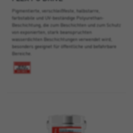
Pigmentierte, verschleißfeste, halbstarre,
farbstabile und UV-beständige Polyurethan-
Beschichtung, die zum Beschichten und zum Schutz
von exponierten, stark beanspruchten
wasserdichten Beschichtungen verwendet wird,
besonders geeignet für öffentliche und befahrbare
Bereiche.