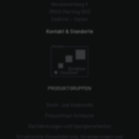
Neuwiesenweg 9
39020 Marling (BZ)
Südtirol – Italien
Kontakt & Standorte
PRODUKTGRUPPEN
Dicht- und Klebstoffe
Polyurethan-Schäume
Dachdeckungen und Spenglerarbeiten
Strukturelle Konsolidierung, Verankerungen und