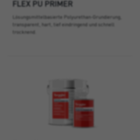
FLEX PU PRIMER
Lösungsmittelbasierte Polyurethan-Grundierung,
transparent, hart, tief eindringend und schnell
trocknend.