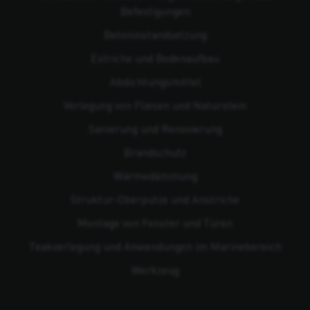
Befestigungen
Beton­instandsetzung
Estriche und Bodenaufbau
Abdichtungsmittel
Verlegung von Fliesen und Naturstein
Sanierung und Renovierung
Brandschutz
Wärmedämmung
Struktur-Oberputze und Anstriche
Montage von Fenster und Türen
Teakverlegung und Anwendungen im Marinebereich
Werkzeug