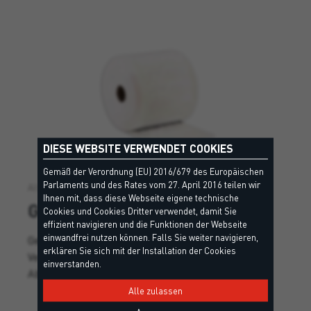
DIESE WEBSITE VERWENDET COOKIES
Gemäß der Verordnung (EU) 2016/679 des Europäischen
Parlaments und des Rates vom 27. April 2016 teilen wir
Alternative Lösung
Ihnen mit, dass diese Webseite eigene technische
GEOTEX
Cookies und Cookies Dritter verwendet, damit Sie
effizient navigieren und die Funktionen der Webseite
einwandfrei nutzen können. Falls Sie weiter navigieren,
2
Geotextil aus Polyestervlies (60 g/m
), das als
erklären Sie sich mit der Installation der Cookies
Verstärkung in Verbindung mit Flex PU-
einverstanden.
Abdichtungen verwendet wird.
Alle zulassen