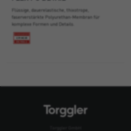
Flüssige, dauerelastische, thixotrope,
faserverstärkte Polyurethan-Membran für
komplexe Formen und Details.
Torggler GmbH