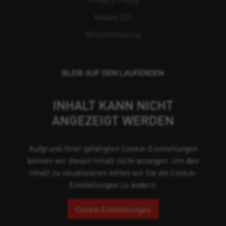
Modell 231
Whistleblowing
BLEIB AUF DEM LAUFENDEN
INHALT KANN NICHT
ANGEZEIGT WERDEN
Aufgrund Ihrer getätigten Cookie-Einstellungen
können wir diesen Inhalt nicht anzeigen. Um den
Inhalt zu visualisieren bitten wir Sie die Cookie-
Einstellungen zu ändern.
Cookie Einstellungen