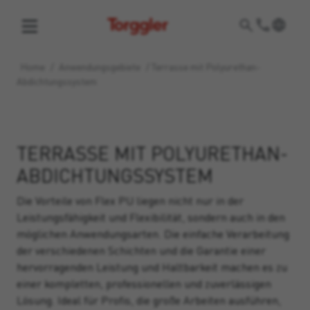
Torggler
Home
/
Anwendungsgebiete
/
Terrasse mit Polyurethan-
Abdichtungssystem
TERRASSE MIT POLYURETHAN-
ABDICHTUNGSSYSTEM
Die Vorteile von Flex PU liegen nicht nur in der
Leistungsfähigkeit und Flexibilität, sondern auch in den
möglichen Anwendungsarten. Die einfache Verarbeitung
der verschiedenen Schichten und die Garantie einer
hervorragenden Leistung und Haltbarkeit machen es zu
einer kompletten, professionellen und zuverlässigen
Lösung. Ideal für Profis, die große Arbeiten ausführen,