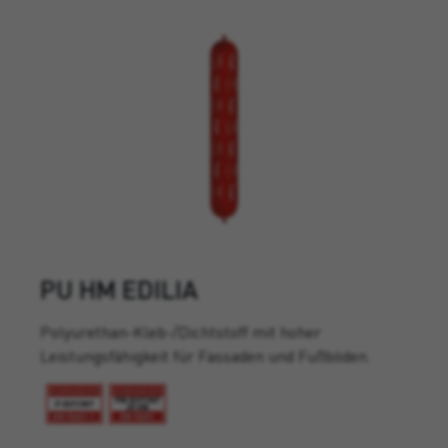
PU HM EDILIA
Polyurethan-Kleb-/Dichtstoff mit hoher
Leistungsfähigkeit für Fassaden und Fußböden.