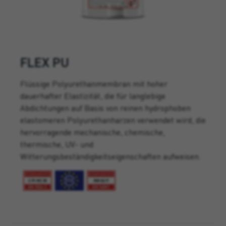
FLEX PU
Flüssige Polyurethanmembran mit hoher
dauerhafter Elastizität, die für langlebige
Abdichtungen auf Basis von reinen hydrophoben
elastomeren Polyurethanharzen verwendet wird, die
hervorragende mechanische, chemische,
thermische, UV- und
Witterungsbeständigkeitseigenschaften aufweisen.