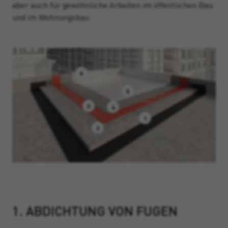
aber auch für gewöhnliche Arbeiten im öffentlichen Bau
und im Wohnungsbau.
6
5
3
4
1
2
1. ABDICHTUNG VON FUGEN