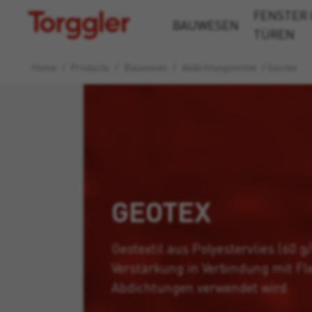
FENSTER
Torggler
BAUWESEN
TÜREN
Home
/
Products
/
Bauwesen
/
Abdichtungsmittel
/
Geotex
GEOTEX
Geotextil aus Polyestervlies (60 g
Verstärkung in Verbindung mit Fl
Abdichtungen verwendet wird.