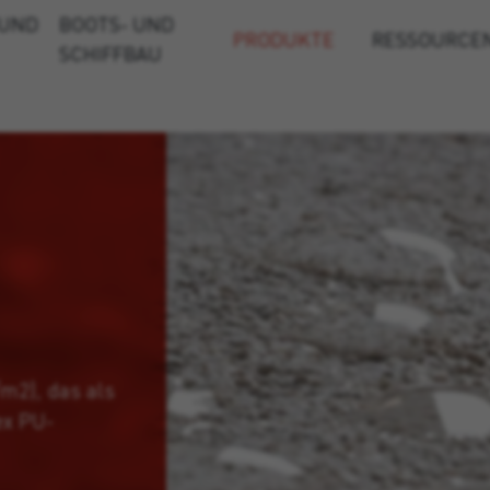
 UND
BOOTS- UND
PRODUKTE
RESSOURCE
SCHIFFBAU
/m2), das als
ex PU-