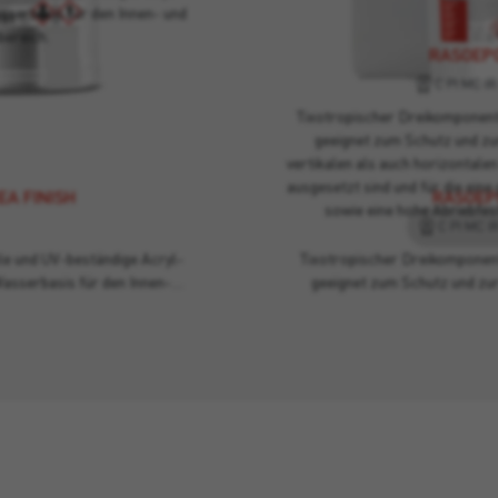
serbasis für den Innen- und
ereich.
RASOEP
C PI MC IR
Tixotropischer Dreikomponen
geeignet zum Schutz und zu
vertikalen als auch horizontalen
ausgesetzt sind und für die ein
EA FINISH
RASOEP
sowie eine hohe Abriebfest
C PI MC I
ble und UV-beständige Acryl-
Tixotropischer Dreikompone
asserbasis für den Innen-…
geeignet zum Schutz und zu