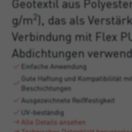
Geotextil aus Polyester
2
g/m
), das als Verstär
Verbindung mit Flex P
Abdichtungen verwend
Einfache Anwendung
Gute Haftung und Kompatibilität mi
Beschichtungen
Ausgezeichnete Reißfestigkeit
UV-beständig
Alle Details ansehen
Technisches Datenblatt herunterla