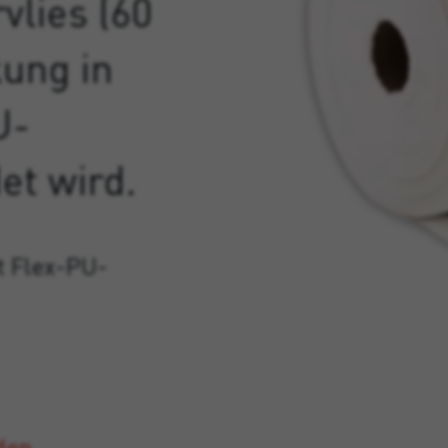
vlies (60
kung in
U-
et wird.
t Flex-PU-
den