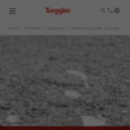
Torggler
Home
/
Produkte
/
Bauwesen
/
Abdichtungsmittel
/
Geotex