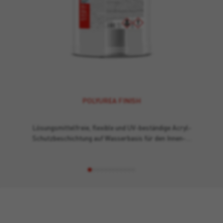
POLYUREA FINISH
Lösungsmittelfreie, flexible und UV-beständige Acryl-
Schutzbeschichtung auf Wasserbasis für den Innen-…