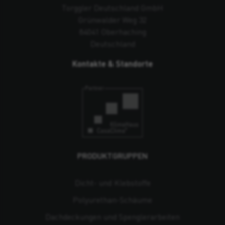
Torggler Deutschland GmbH
Grünwalder Weg 32
84041 Oberhaching
Deutschland
Kontakte & Standorte
PRODUKTGRUPPEN
Dicht- und Klebstoffe
Polyurethan-Schäume
Dachdeckungen und Spenglerarbeiten