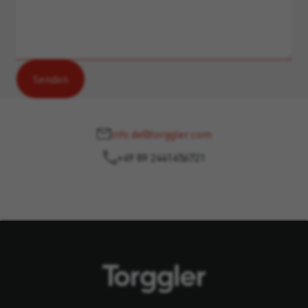
info.de@torggler.com
+49 89 2441456721