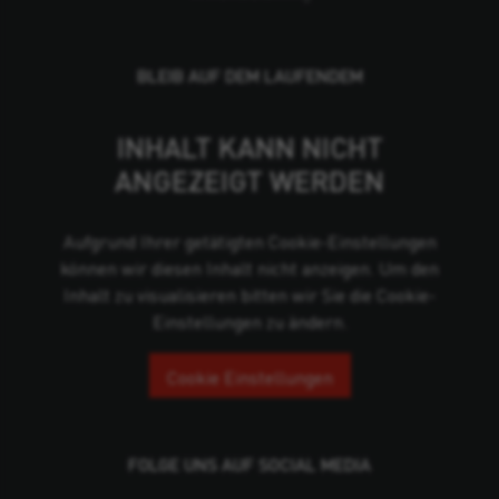
BLEIB AUF DEM LAUFENDEM
INHALT KANN NICHT
ANGEZEIGT WERDEN
Aufgrund Ihrer getätigten Cookie-Einstellungen
können wir diesen Inhalt nicht anzeigen. Um den
Inhalt zu visualisieren bitten wir Sie die Cookie-
Einstellungen zu ändern.
Cookie Einstellungen
FOLGE UNS AUF SOCIAL MEDIA