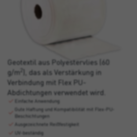
Geotextil aus Polyestervlies (60
2
g/m
), das als Verstärkung in
Verbindung mit Flex PU-
Abdichtungen verwendet wird.
Einfache Anwendung
Gute Haftung und Kompatibilität mit Flex-PU-
Beschichtungen
Ausgezeichnete Reißfestigkeit
UV-beständig