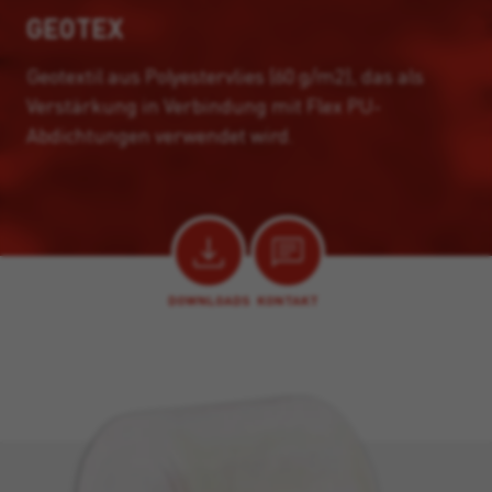
GEOTEX
Geotextil aus Polyestervlies (60 g/m2), das als
Verstärkung in Verbindung mit Flex PU-
Abdichtungen verwendet wird.
DOWNLOADS
KONTAKT