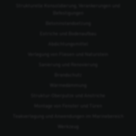
Strukturelle Konsolidierung, Verankerungen und
Befestigungen
Beton­instandsetzung
Estriche und Bodenaufbau
Abdichtungsmittel
Verlegung von Fliesen und Naturstein
Sanierung und Renovierung
Brandschutz
Wärmedämmung
Struktur-Oberputze und Anstriche
Montage von Fenster und Türen
Teakverlegung und Anwendungen im Marinebereich
Werkzeug