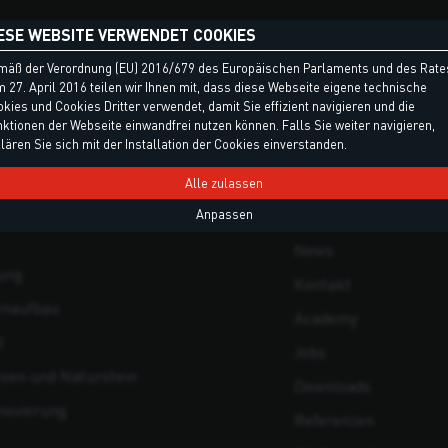
ESE WEBSITE VERWENDET COOKIES
EN
MENÜ
mäß der Verordnung (EU) 2016/679 des Europäischen Parlaments und des Rate
 27. April 2016 teilen wir Ihnen mit, dass diese Webseite eigene technische
kies und Cookies Dritter verwendet, damit Sie effizient navigieren und die
offe
Home
ktionen der Webseite einwandfrei nutzen können. Falls Sie weiter navigieren,
lären Sie sich mit der Installation der Cookies einverstanden.
äume
Produkte
d Spenglerarbeiten
Unternehmen
Alle zulassen
olidierung, Verankerungen und
Forschung und Entwi
Anpassen
News
ung
Kontakt
enaufbau
Academy
l
Jobs
esen und Naturstein
Downloads
novierung
Referenzen