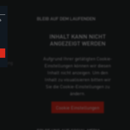
BLEIB AUF DEM LAUFENDEN
s
INHALT KANN NICHT
ANGEZEIGT WERDEN
Aufgrund Ihrer getätigten Cookie-
cklung
Einstellungen können wir diesen
Inhalt nicht anzeigen. Um den
Inhalt zu visualisieren bitten wir
Sie die Cookie-Einstellungen zu
ändern.
Cookie Einstellungen