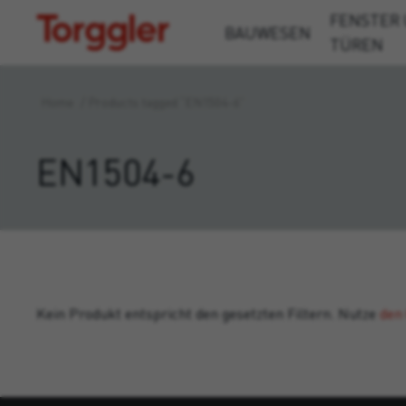
FENSTER
Torggler
BAUWESEN
TÜREN
Home
/
Products tagged “EN1504-6”
EN1504-6
Kein Produkt entspricht den gesetzten Filtern. Nutze
den