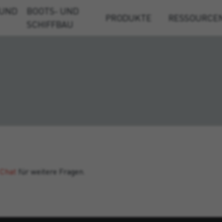
 UND
BOOTS- UND
PRODUKTE
RESSOURCE
SCHIFFBAU
 Chat
für weitere Fragen.