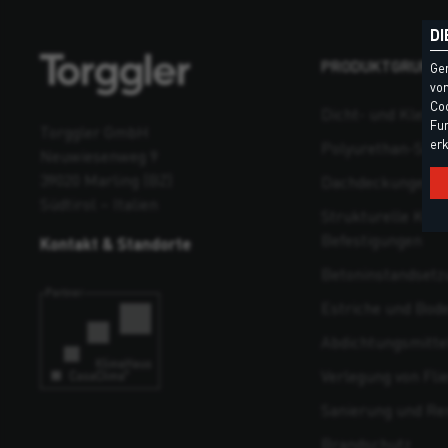
DI
PRODUKTGRUPP
Ge
vom
Coo
Dicht- und Klebst
Fun
Torggler GmbH
erk
Polyurethan-Sch
Neuwiesenweg 9
39020 Marling (BZ)
Dachdeckungen un
Südtirol – Italien
Strukturelle Kons
Befestigungen
Kontakt & Standorte
Beton­instandsetz
Estriche und Bod
Abdichtungsmitte
Verlegung von Fli
Sanierung und Re
Brandschutz