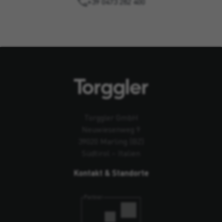
+39 0473 282 400
Torggler GmbH
Neuwiesenweg 9
39020 Marling (BZ)
Südtirol – Italien
Kontakt & Standorte