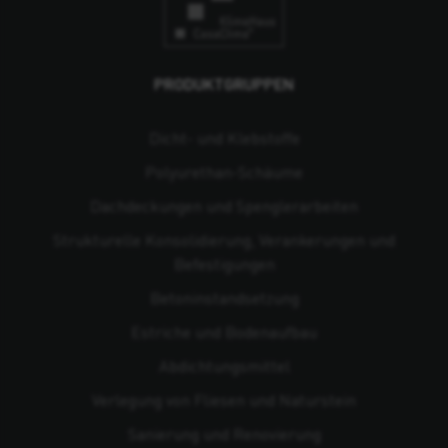
PRODUKTGRUPPEN
Dicht- und Klebstoffe
Polyurethan-Schäume
Dachdeckungen und Spenglerarbeiten
Strukturelle Konsolidierung, Verankerungen und
Befestigungen
Beton­instandsetzung
Estriche und Bodenaufbau
Abdichtungsmittel
Verlegung von Fliesen und Naturstein
Sanierung und Renovierung