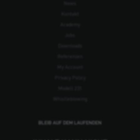
News
Kontakt
Academy
Jobs
Downloads
Referenzen
My Account
Privacy Policy
Modell 231
Whistleblowing
BLEIB AUF DEM LAUFENDEN