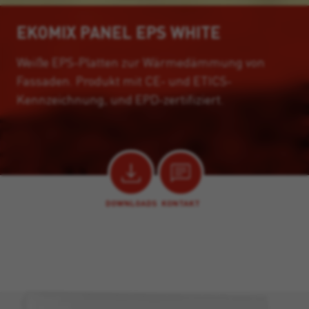
EKOMIX PANEL EPS WHITE
Weiße EPS-Platten zur Wärmedämmung von
Fassaden. Produkt mit CE- und ETICS-
Kennzeichnung, und EPD-zertifiziert.
DOWNLOADS
KONTAKT