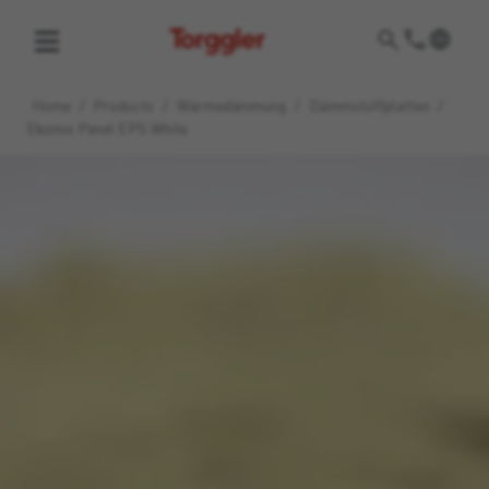
Torggler
Home
/
Products
/
Wärmedämmung
/
Dämmstoffplatten
/
Ekomix Panel EPS White