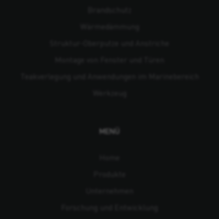
Brandschutz
Wärmedämmung
Struktur-Oberputze und Anstriche
Montage von Fenster und Türen
Teakverlegung und Anwendungen im Marinebereich
Werkzeug
MENÜ
Home
Produkte
Unternehmen
Forschung und Entwicklung