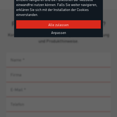
einwandfrei nutzen können. Falls Sie weiter navigieren,
erklären Sie sich mit der Installation der Cookies
einverstanden.
Fehlen Ihnen noch Informationen?
Alle zulassen
Anpassen
Kontaktieren Sie unser Team für persönliche Beratung
und Produkthinweise.