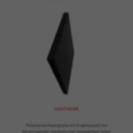
VARITHERM
Polystyrolschaumplatte mit Graphitzusatz mit
hervorragender mechanischer Kompaktheit, hoher