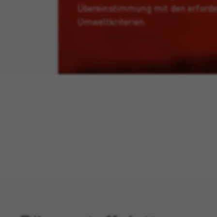
Übereinstimmung mit den erforde
Umweltkriterien.