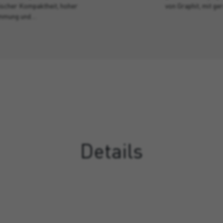
scher Kompaktheit, hoher
von Graphit, mit g
mmung und…
Details