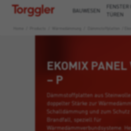
FENSTER
Torggler
BAUWESEN
TÜREN
Home
/
Products
/
Wärmedämmung
/
Dämmstoffplatten
/
Eko
EKOMIX PANEL
– P
Dämmstoffplatten aus Steinwolle
doppelter Stärke zur Wärmedäm
Schalldämmung und zum Schutz
Brandfall, speziell für
Wärmedämmverbundsysteme. Herg