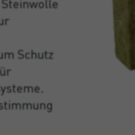
Steinwolle
ur
um Schutz
für
ysteme.
instimmung