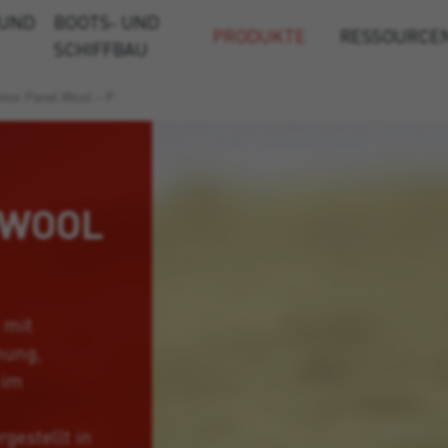
 UND
BOOTS- UND
PRODUKTE
RESSOURCE
SCHIFFBAU
mix Panel Wool – P
 WOOL
 mit
mung,
 im
estellt in