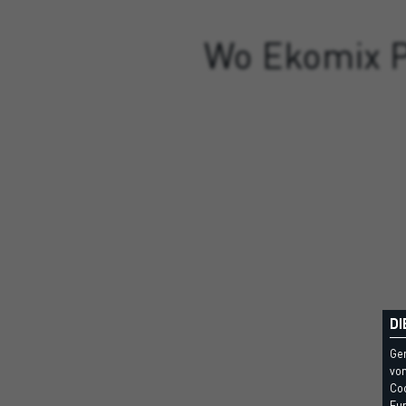
Wo Ekomix P
DI
Ge
vom
Coo
Fun