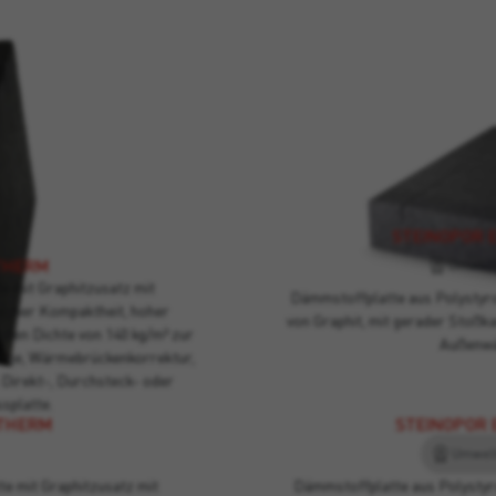
STEINOPOR 
THERM
Umweltk
e mit Graphitzusatz mit
Dämmstoffplatte aus Polystyr
scher Kompaktheit, hoher
von Graphit, mit gerader Stoß
en Dichte von 140 kg/m³ zur
Außenwä
age, Wärmebrückenkorrektur,
 Direkt-, Durchsteck- oder
splatte.
ITHERM
STEINOPOR 
Umwelt
e mit Graphitzusatz mit
Dämmstoffplatte aus Polysty