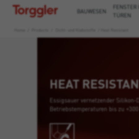
FENSTER
Torggler
BAUWESEN
TÜREN
Home
/
Products
/
Dicht- und Klebstoffe
/
Heat Resistant
HEAT RESISTAN
Essigsauer vernetzender Silikon-D
Betriebstemperaturen bis zu +300