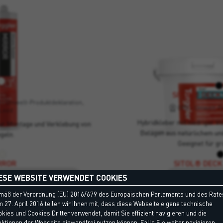
RROR
SITOL® DECK
D - Umwelt-Produktdeklaration,
EPD - Umwelt-Pr
Leed
Hybridkleber mit niedriger V
zur Montage und Verklebung von
Belägen aus natürlichem un
geln.
Geeignet für g
RROR
SITOL® DECK
EC1, Umweltkriterien, EPD - Umwelt-Produktdeklaration, Leed
EPD - Umwelt-P
ESE WEBSITE VERWENDET COOKIES
zur Montage und Verklebung von
Hybridkleber mit niedriger V
mäß der Verordnung (EU) 2016/679 des Europäischen Parlaments und des Rate
egeln.
Belägen aus 
 27. April 2016 teilen wir Ihnen mit, dass diese Webseite eigene technische
kies und Cookies Dritter verwendet, damit Sie effizient navigieren und die
ktionen der Webseite einwandfrei nutzen können. Falls Sie weiter navigieren,