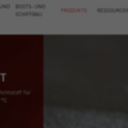
 UND
BOOTS- UND
PRODUKTE
RESSOURCE
SCHIFFBAU
T
ichtstoff für
 °C.