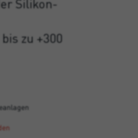
er Silikon-
bis zu +300
ieanlagen
den