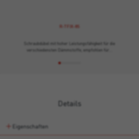
R-TFIX-8S
Schraubdübel mit hoher Leistungsfähigkeit für die
verschiedensten Dämmstoffe, empfohlen für…
Details
Eigenschaften