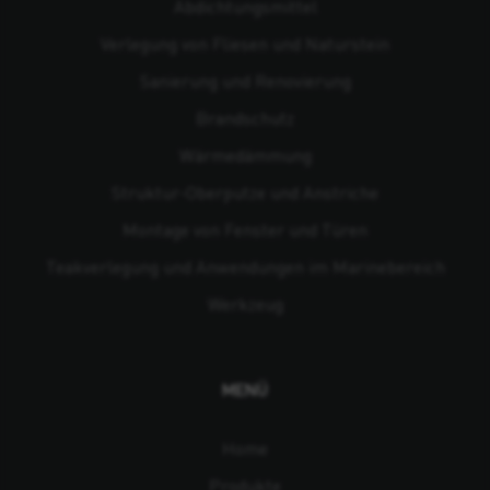
Abdichtungsmittel
Verlegung von Fliesen und Naturstein
Sanierung und Renovierung
Brandschutz
Wärmedämmung
Struktur-Oberputze und Anstriche
Montage von Fenster und Türen
Teakverlegung und Anwendungen im Marinebereich
Werkzeug
MENÜ
Home
Produkte