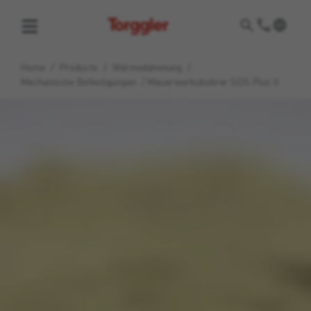
Torggler
Home
/
Products
/
Wärmedämmung
/
Mechanische Befestigungen
/
Mauerwerksbohrer SDS Plus II