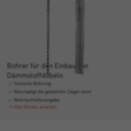
Bohrer für den Einbau von
Dämmstoffdübeln.
Schnelle Bohrung
Beschädigt die gebohrten Ziegel nicht
Bohrlochtiefenangabe
Alle Details ansehen