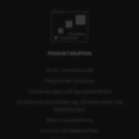
PRODUKTGRUPPEN
Dicht- und Klebstoffe
Polyurethan-Schäume
Dachdeckungen und Spenglerarbeiten
Strukturelle Konsolidierung, Verankerungen und
Befestigungen
Beton­instandsetzung
Estriche und Bodenaufbau