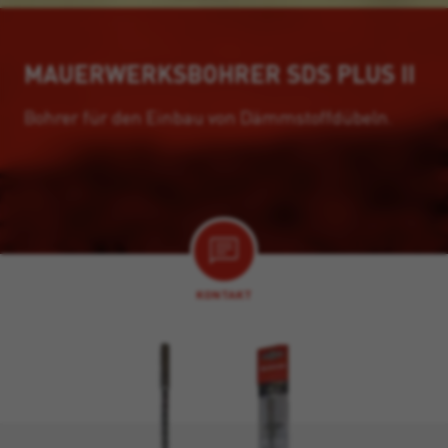
MAUERWERKSBOHRER SDS PLUS II
Bohrer für den Einbau von Dämmstoffdübeln.
KONTAKT