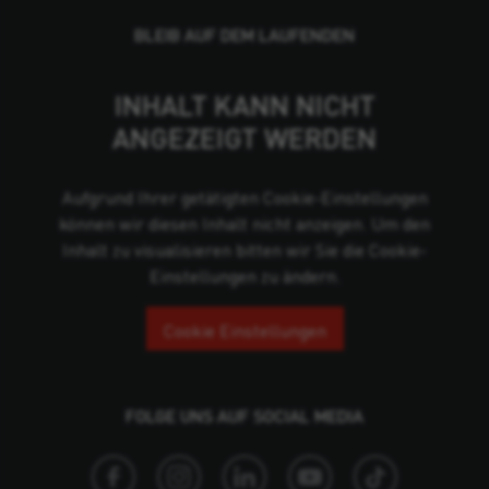
BLEIB AUF DEM LAUFENDEN
INHALT KANN NICHT
ANGEZEIGT WERDEN
Aufgrund Ihrer getätigten Cookie-Einstellungen
können wir diesen Inhalt nicht anzeigen. Um den
Inhalt zu visualisieren bitten wir Sie die Cookie-
Einstellungen zu ändern.
Cookie Einstellungen
FOLGE UNS AUF SOCIAL MEDIA