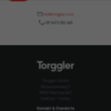
info@torggler.com
+39 0473 282 400
Torggler GmbH
Neuwiesenweg 9
39020 Marling (BZ)
Südtirol – Italien
Kontakt & Standorte