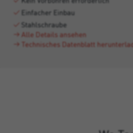
Kein Vorbohren erforderlich
Einfacher Einbau
Stahlschraube
Alle Details ansehen
Technisches Datenblatt herunterla