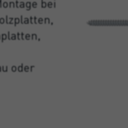
Montage bei
olzplatten,
platten,
au oder