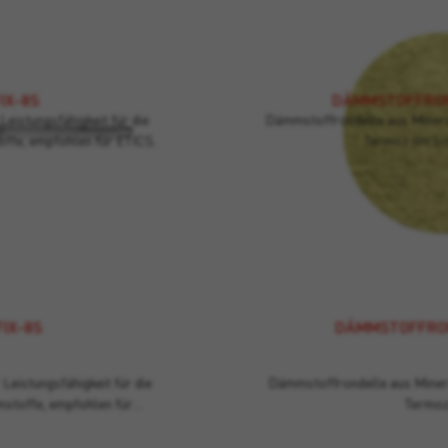
IX-8S
DÄMMSTOFFRO
eistungsfähigkeit für die
Dämmstoffrondelle aus Minera
ffe, empfohlen für ETICS.
Termoz 6H Sc
FIX-8S
DÄMMSTOFFRO
Leistungsfähigkeit für die
Dämmstoffrondelle aus Minera
stoffe, empfohlen für…
Termo