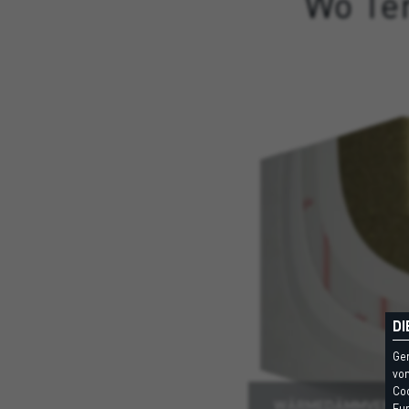
Wo Te
DI
Ge
vom
Coo
WÄRMEDÄMMVERBUN
Fun