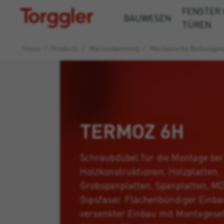
FENSTER
Torggler
BAUWESEN
TÜREN
Home
/
Products
/
Wärmedämmung
/
Mechanische Befestigun
TERMOZ 6H
Schraubdübel für die Montage bei
Holzkonstruktionen, Holzplatten,
Grobspanplatten, Spanplatten, M
Gipsfaser. Flächenbündiger Einba
versenkter Einbau mit Montagese