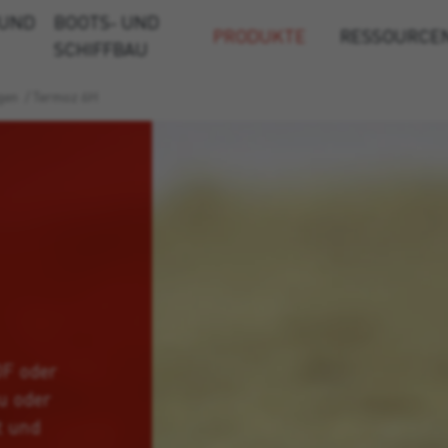
 UND
BOOTS- UND
PRODUKTE
RESSOURCE
SCHIFFBAU
gen
/
Termoz 6H
DF oder
u oder
t und