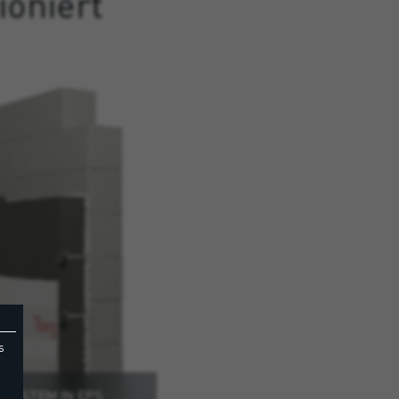
oniert
s
YSTEM IN EPS