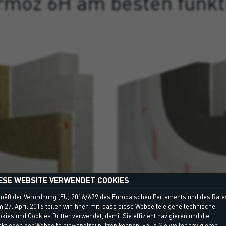
rmoz 6H am besten funkti
ESE WEBSITE VERWENDET COOKIES
mäß der Verordnung (EU) 2016/679 des Europäischen Parlaments und des Rate
 27. April 2016 teilen wir Ihnen mit, dass diese Webseite eigene technische
kies und Cookies Dritter verwendet, damit Sie effizient navigieren und die
DSYSTEM IN STEINWOLLE
WÄRMEDÄMMVERBUNDS
ktionen der Webseite einwandfrei nutzen können. Falls Sie weiter navigieren,