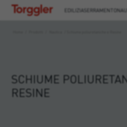
Torggler
EDILIZIA
SERRAMENTO
NAU
Home
/
Prodotti
/
Nautica
/
Schiume poliuretaniche e Resine
SCHIUME POLIURETAN
RESINE