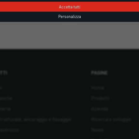
Accetta tutti
Personalizza
TTI
PAGINE
i
Home
aniche
Prodotti
neria
Azienda
rutturale, ancoraggio e fissaggio
Ricerca e sviluppo
cestruzzo
News