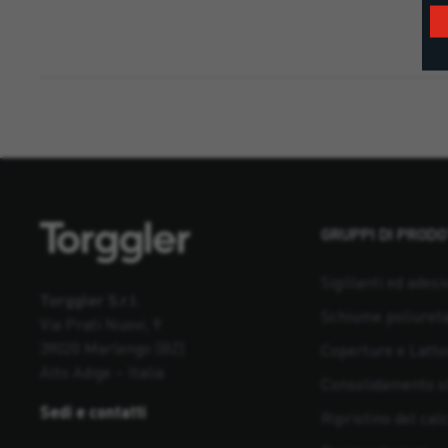
GRUPPI DI PRODO
Sigillanti ed adesiv
Torggler S.r.l.
Schiume poliuret
Via Prati Nuovi, 9
39020 Marlengo (BZ)
Coperture e Latto
Alto Adige – Italia
Consolidamento st
Sedi e contatti
Ripristino del cal