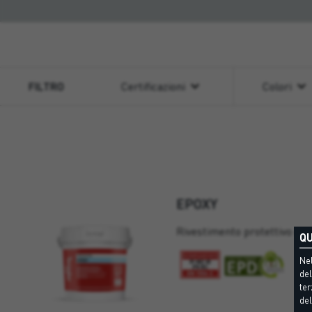
FILTRO
Certificazioni
Colori
EPOXY
Rivestimento protettivo ep
QU
Nel
del
ter
del