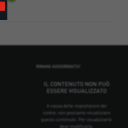
RIMANI AGGIORNATO!
IL CONTENUTO NON PUÒ
ESSERE VISUALIZZATO
A causa delle impostazioni dei
cookie, non possiamo visualizzare
questo contenuto. Per visualizzarlo
deve modificarle.