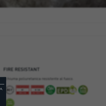
FIRE RESISTANT
Schiuma poliuretanica resistente al fuoco.
o,