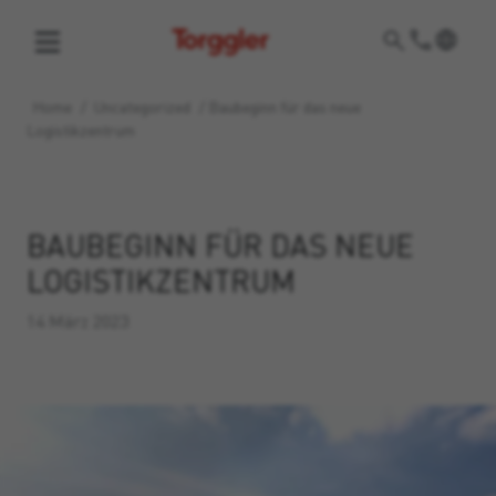
Torggler
Home
/
Uncategorized
/
Baubeginn für das neue
Logistikzentrum
BAUBEGINN FÜR DAS NEUE
LOGISTIKZENTRUM
14 März 2023