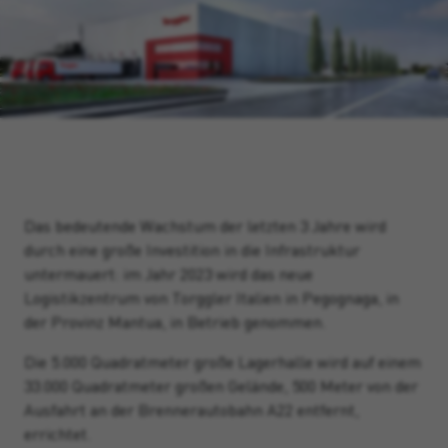
Das bedeutende Wachstum der letzten 3 Jahre wird
durch eine große Investition in die Infrastruktur
untermauert: im Jahr 2023 wird das neue
Logistikzentrum von Torggler Italien in Pegognaga, in
der Provinz Mantua, in Betrieb genommen.
Die 5.000 Quadratmeter große Lagerhalle wird auf einem
33.000 Quadratmeter großen Gelände, 500 Meter von der
Ausfahrt an der Brennerautobahn A22 entfernt,
errichtet.