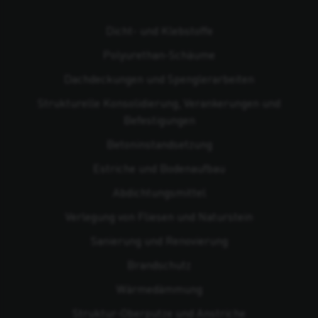
Dicht- und Klebstoffe
Polyurethan-Schäume
Dachdeckungen und Spenglerarbeiten
Strukturelle Konsolidierung, Verankerungen und
Befestigungen
Beton­instandsetzung
Estriche und Bodenaufbau
Abdichtungsmittel
Verlegung von Fliesen und Naturstein
Sanierung und Renovierung
Brandschutz
Wärmedämmung
Struktur-Oberputze und Anstriche