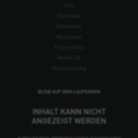
Jobs
Downloads
Referenzen
My Account
Privacy Policy
Modell 231
Whistleblowing
BLEIB AUF DEM LAUFENDEN
INHALT KANN NICHT
ANGEZEIGT WERDEN
Aufgrund Ihrer getätigten Cookie-Einstellungen