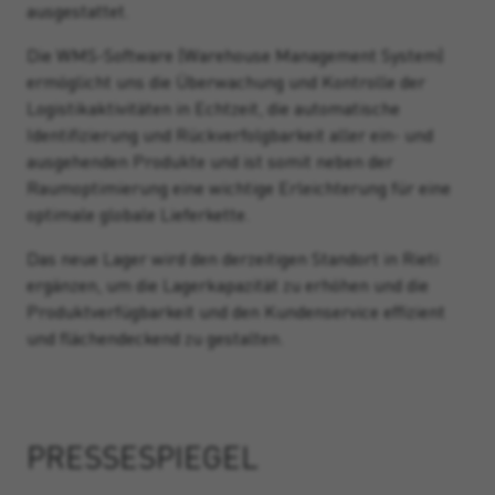
ausgestattet.
Die WMS-Software (Warehouse Management System)
ermöglicht uns die Überwachung und Kontrolle der
Logistikaktivitäten in Echtzeit, die automatische
Identifizierung und Rückverfolgbarkeit aller ein- und
ausgehenden Produkte und ist somit neben der
Raumoptimierung eine wichtige Erleichterung für eine
optimale globale Lieferkette.
Das neue Lager wird den derzeitigen Standort in Rieti
ergänzen, um die Lagerkapazität zu erhöhen und die
Produktverfügbarkeit und den Kundenservice effizient
und flächendeckend zu gestalten.
PRESSESPIEGEL