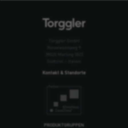
Torggler GmbH
Neuwiesenweg 9
39020 Marling (BZ)
Südtirol – Italien
Kontakt & Standorte
PRODUKTGRUPPEN