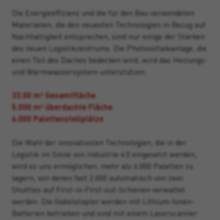
Die Energieeffizienz und die für den Bau verwendeten
Materialien, die den neuesten Technologien in Bezug auf
Nachhaltigkeit entsprechen, sind nur einige der Stärken
des neuen Logistikzentrums. Die Photovoltaikanlage, die
einen Teil des Daches bedecken wird, wird das Heizungs-
und Warmwassersystem unterstützen.
33.00 m² Gesamtfläche
5.000 m² überdachte Fläche
6.000 Palettenstellplätze
Die Wahl der innovativsten Technologien, die in der
Logistik im Sinne von Industrie 4.0 eingesetzt werden,
wird es uns ermöglichen, mehr als 6.000 Paletten zu
lagern, von denen fast 2.000 automatisch von zwei
Shuttles auf First-in-First-out-Schienen verwaltet
werden. Die Gabelstapler werden mit Lithium-Ionen-
Batterien betrieben und sind mit einem Laserscanner