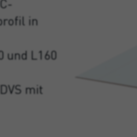
VC-
ofil in
00 und L160
WDVS mit