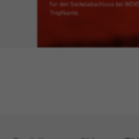
für den Sockelabschluss bei WDV
Tropfkante.