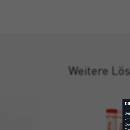
Weitere Lös
DI
Ge
vom
Coo
Fun