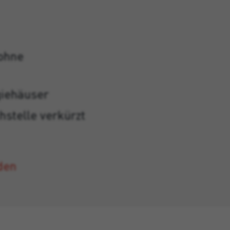
ohne
giehäuser
hstelle verkürzt
den