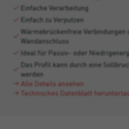
Einfache Verarbeitung
Einfach zu Verputzen
Wärmebrückenfreie Verbindungen 
Wandanschluss
Ideal für Passiv- oder Niedrigener
Das Profil kann durch eine Sollbruc
werden
Alle Details ansehen
Technisches Datenblatt herunterla