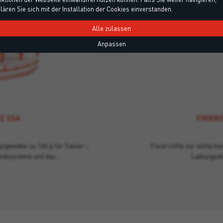
Z SSA
FIXIERS
lären Sie sich mit der Installation der Cookies einverstanden.
sgewebe zu 160 g für Sanier-,
Fixierstifte zur einfach
nd das Wall Remedy System.
Laibungsel
Alle zulassen
Anpassen
Z SSA
FIXIER
sgewebe zu 160 g für Sanier-,
Fixierstifte zur einfac
dsysteme und das…
Laibungse