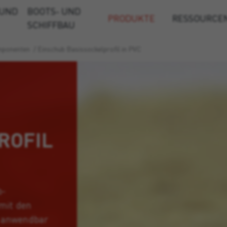
 UND
BOOTS- UND
PRODUKTE
RESSOURCE
SCHIFFBAU
mponenten
/
Einschub Basissockelprofil in PVC
ROFIL
b-
 mit den
0 anwendbar