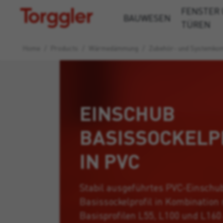
FENSTER
Torggler
BAUWESEN
TÜREN
Home
/
Products
/
Wärmedämmung
/
Zubehör- und Systemko
EINSCHUB
BASISSOCKELP
IN PVC
Stabil ausgeführtes PVC-Einschu
Basissockelprofil in Kombination
Basisprofilen L55, L100 und L16