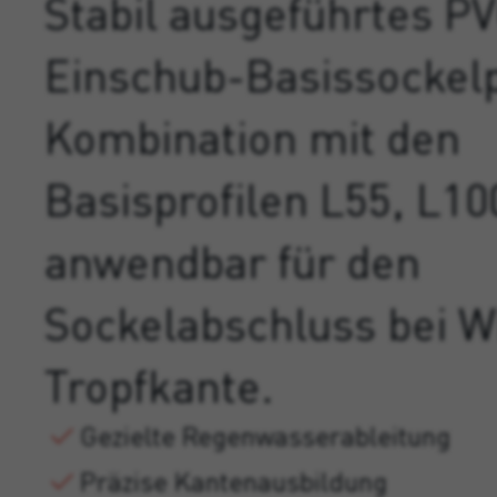
Stabil ausgeführtes P
Einschub-Basissockelpr
Kombination mit den
Basisprofilen L55, L1
anwendbar für den
Sockelabschluss bei 
Tropfkante.
Gezielte Regenwasserableitung
Präzise Kantenausbildung