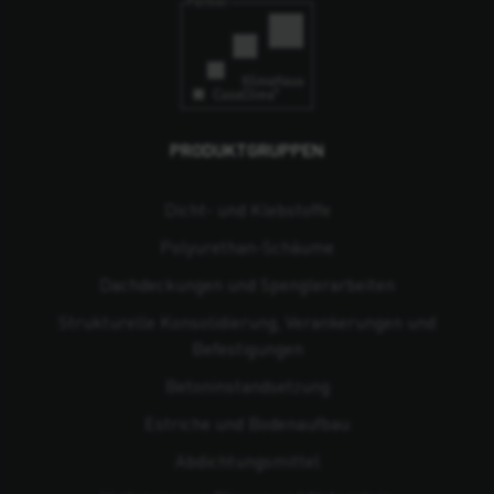
PRODUKTGRUPPEN
Dicht- und Klebstoffe
Polyurethan-Schäume
Dachdeckungen und Spenglerarbeiten
Strukturelle Konsolidierung, Verankerungen und
Befestigungen
Beton­instandsetzung
Estriche und Bodenaufbau
Abdichtungsmittel