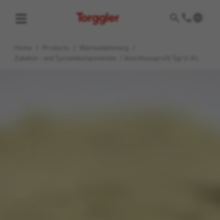
Torggler
Home
/
Products
/
Wärmedämmung
/
Zubehör- und Systemkomponenten
/
Anschlussprofil Typ U-AL