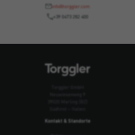
info@torggler.com
+39 0473 282 400
Torggler GmbH
Neuwiesenweg 9
39020 Marling (BZ)
Südtirol – Italien
Kontakt & Standorte