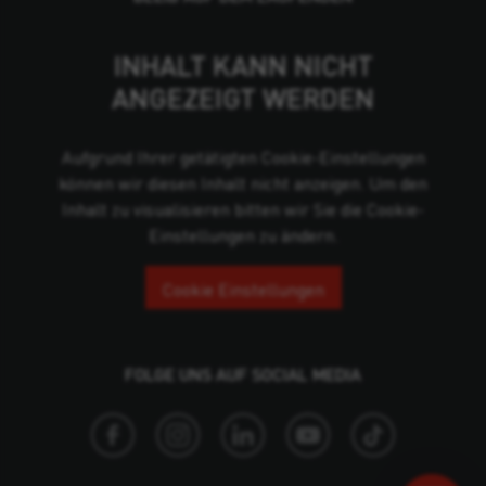
INHALT KANN NICHT
ANGEZEIGT WERDEN
Aufgrund Ihrer getätigten Cookie-Einstellungen
können wir diesen Inhalt nicht anzeigen. Um den
Inhalt zu visualisieren bitten wir Sie die Cookie-
Einstellungen zu ändern.
Cookie Einstellungen
FOLGE UNS AUF SOCIAL MEDIA