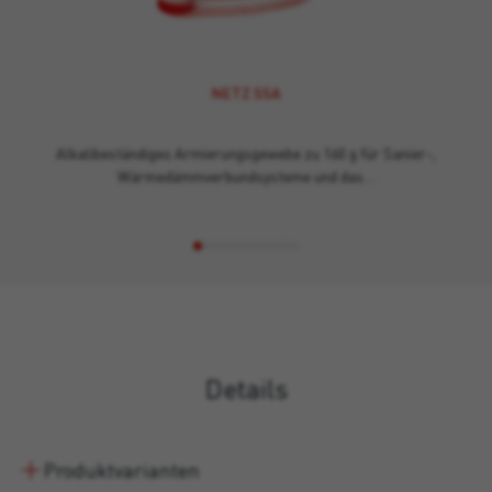
NETZ SSA
Alkalibeständiges Armierungsgewebe zu 160 g für Sanier-,
Wärmedämmverbundsysteme und das…
Details
Produktvarianten