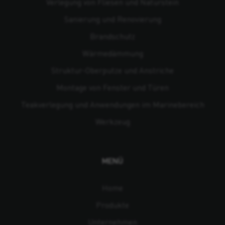
Verlegung von Fliesen und Naturstein
Sanierung und Renovierung
Brandschutz
Wärmedämmung
Struktur-Oberputze und Anstriche
Montage von Fenster und Türen
Teakverlegung und Anwendungen im Marinebereich
Werkzeug
MENÜ
Home
Produkte
Unternehmen