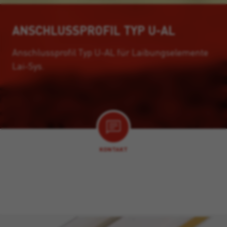
ANSCHLUSSPROFIL TYP U-AL
Anschlussprofil Typ U-AL für Laibungselemente
Lai-Sys.
KONTAKT