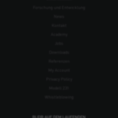
Forschung und Entwicklung
News
Kontakt
Academy
Jobs
Downloads
Referenzen
My Account
Privacy Policy
Modell 231
Whistleblowing
BLEIB AUF DEM LAUFENDEN