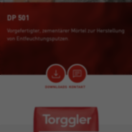
DP 501
Vorgefertigter, zementärer Mörtel zur Herstellung
von Entfeuchtungsputzen.
DOWNLOADS
KONTAKT