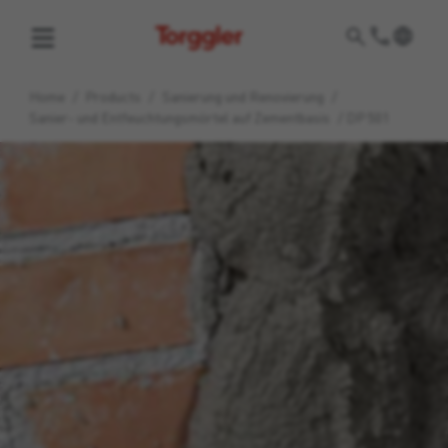
Torggler
Home
/
Products
/
Sanierung und Renovierung
/
Sanier- und Entfeuchtungs­­mörtel auf Zement­­basis
/
DP 501