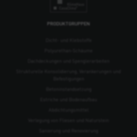
PRODUKTGRUPPEN
Dicht- und Klebstoffe
Polyurethan-Schäume
Dachdeckungen und Spenglerarbeiten
Strukturelle Konsolidierung, Verankerungen und
Befestigungen
Beton­instandsetzung
Estriche und Bodenaufbau
Abdichtungsmittel
Verlegung von Fliesen und Naturstein
Sanierung und Renovierung