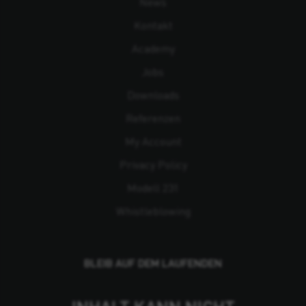
News
Kontakt
Academy
Jobs
Downloads
Referenzen
My Account
Privacy Policy
Modell 231
Whistleblowing
BLEIB AUF DEM LAUFENDEN