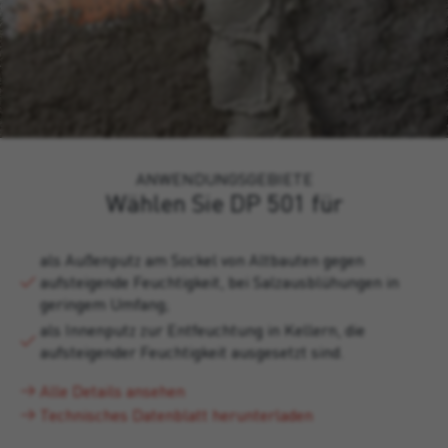
ANWENDUNGSGEBIETE
Wählen Sie DP 501 für
als Außenputz am Sockel von Altbauten gegen
aufsteigende Feuchtigkeit, bei Salzausblühungen in
geringem Umfang;
als Innenputz zur Entfeuchtung in Kellern, die
aufsteigender Feuchtigkeit ausgesetzt sind.
Alle Details ansehen
Technisches Datenblatt herunterladen