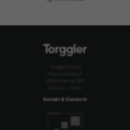
Torggler GmbH
Neuwiesenweg 9
39020 Marling (BZ)
Südtirol – Italien
Kontakt & Standorte