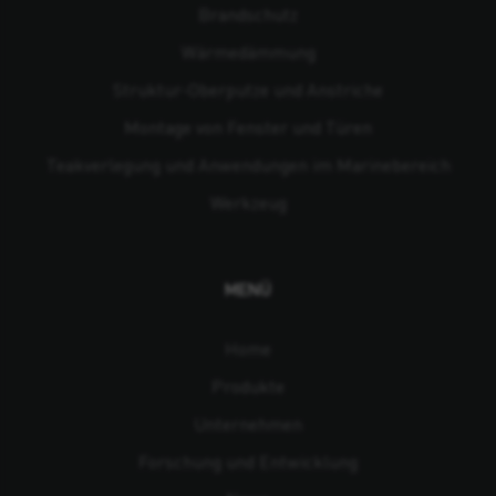
Brandschutz
Wärmedämmung
Struktur-Oberputze und Anstriche
Montage von Fenster und Türen
Teakverlegung und Anwendungen im Marinebereich
Werkzeug
MENÜ
Home
Produkte
Unternehmen
Forschung und Entwicklung