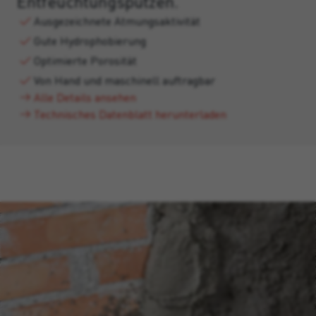
Entfeuchtungsputzen.
Ausgezeichnete Atmungsaktivität
Gute Hydrophobierung
Optimierte Porosität
Von Hand und maschinell auftragbar
Alle Details ansehen
Technisches Datenblatt herunterladen