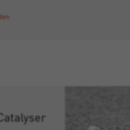
den
Catalyser