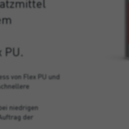
atzmittel
dem
x PU.
ess von Flex PU und
schnellere
bei niedrigen
Auftrag der