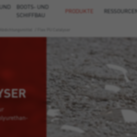
 UND
BOOTS- UND
PRODUKTE
RESSOURCE
SCHIFFBAU
Abdichtungsmittel
/
Flex PU Catalyser
YSER
ur
lyurethan-