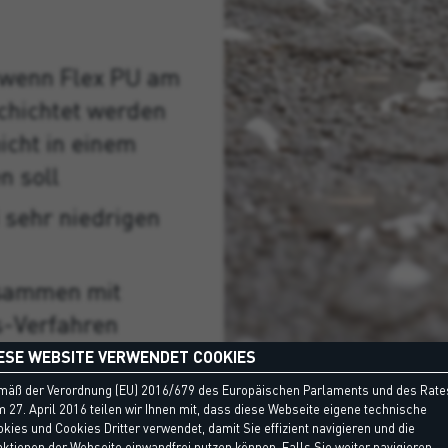
 wenn Flex PU am
chichtet werden
icht in einem
n soll
 sehr niedrigen
usammen mit
-Verfahren
ESE WEBSITE VERWENDET COOKIES
mäß der Verordnung (EU) 2016/679 des Europäischen Parlaments und des Rate
 27. April 2016 teilen wir Ihnen mit, dass diese Webseite eigene technische
erladen
kies und Cookies Dritter verwendet, damit Sie effizient navigieren und die
ktionen der Webseite einwandfrei nutzen können. Falls Sie weiter navigieren,