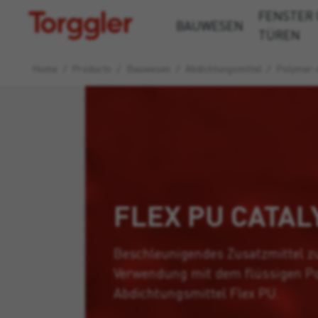
FENSTER
Torggler
BAUWESEN
TÜREN
Home
/
Products
/
Bauwesen
/
Abdichtungsmittel
/
Polymer-
FLEX PU CATAL
Beschleunigendes Zusatzmittel z
Verwendung mit dem flüssigen Po
Abdichtungsmittel Flex PU.