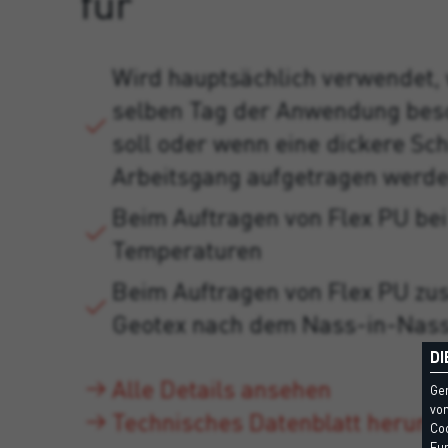
für
Wird hauptsächlich verwendet,
selben Tag der Anwendung bes
soll oder wenn eine dickere Sch
Arbeitsgang aufgetragen werde
Beim Auftragen von Flex PU bei
Temperaturen
Beim Auftragen von Flex PU z
Geotex nach dem Nass-in-Nass
DI
Alle Details ansehen
Ge
vom
Technisches Datenblatt herunt
Coo
Fun