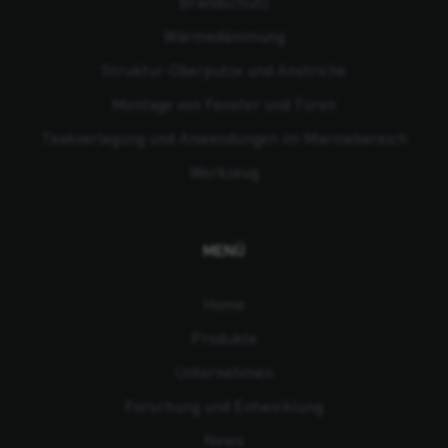
Brandschutz
Wärmedämmung
Struktur-Oberputze und Anstriche
Montage von Fenster und Türen
Teakverlegung und Anwendungen im Marinebereich
Werkzeug
MENÜ
Home
Produkte
Unternehmen
Forschung und Entwicklung
News