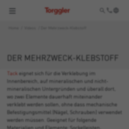
Torggler
Home
/
Videos
/
Der Mehrzweck-Klebstoff
DER MEHRZWECK-KLEBSTOFF
Tack
eignet sich für die Verklebung im
Innenbereich, auf mineralischen und nicht-
mineralischen Untergründen und überall dort,
wo zwei Elemente dauerhaft miteinander
verklebt werden sollen, ohne dass mechanische
Befestigungsmittel (Nägel, Schrauben) verwendet
werden müssen. Geeignet für folgende
Materialien und Elemente: Sockelleisten,