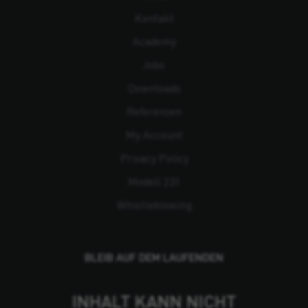
Kontakt
Academy
Jobs
Downloads
Referenzen
My Account
Privacy Policy
Modell 231
Whistleblowing
BLEIB AUF DEM LAUFENDEN
INHALT KANN NICHT