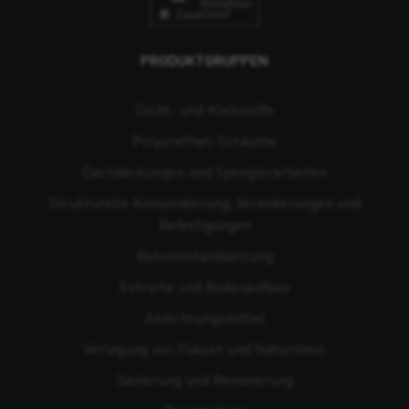
PRODUKTGRUPPEN
Dicht- und Klebstoffe
Polyurethan-Schäume
Dachdeckungen und Spenglerarbeiten
Strukturelle Konsolidierung, Verankerungen und
Befestigungen
Beton­instandsetzung
Estriche und Bodenaufbau
Abdichtungsmittel
Verlegung von Fliesen und Naturstein
Sanierung und Renovierung