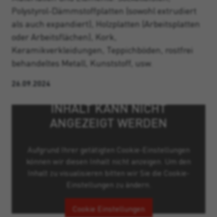
Polystyrol-Dämmstoffplatten (sowohl extrudiert
als auch expandiert), Holzplatten (Arbeitsplatten
oder Arbeitsflächen), Kork,
Keramikverkleidungen, Teppichböden, rostfrei
behandeltes Metall, Kunststoff, usw.
26.09.2024
INHALT KANN NICHT
ANGEZEIGT WERDEN
Aufgrund Ihrer getätigten Cookie-Einstellungen
können wir diesen Inhalt nicht anzeigen. Um den
Inhalt zu visualisieren bitten wir Sie die Cookie-
Einstellungen zu ändern.
Cookie Einstellungen