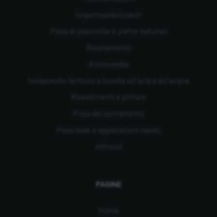
Impermeabilizzanti
Posa di piastrelle e pietre naturali
Risanamento
Antincendio
Isolamento termico e tenuta all'aria e all'acqua
Rivestimenti e pitture
Posa del serramento
Posa teak e applicazioni navali
Attrezzi
PAGINE
Home