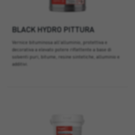
BLACK HYDRO PITTURA
Vernice bituminosa all'alluminio, protettiva e
decorativa a elevato potere riflettente a base di
solventi puri, bitume, resine sintetiche, alluminio e
additivi.