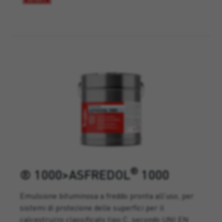
®
® 1000>ASFREDOL
1000
Emulsione bituminosa a freddo pronta all’uso, per
sistemi di protezione delle superfici per il
calcestruzzo classificato tipo C, secondo UNI EN