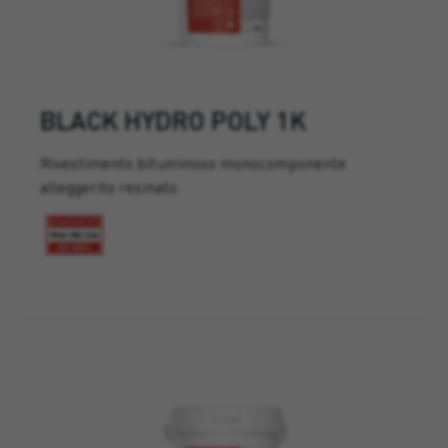
BLACK HYDRO POLY 1K
Rivestimento bituminoso monocomponente
alleggerito resinato.