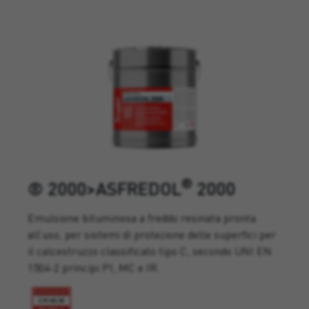
®
® 2000>ASFREDOL
2000
Emulsione bituminosa a freddo resinata pronta
all’uso, per sistemi di protezione delle superfici per
il calcestruzzo classificato tipo C, secondo UNI EN
1504-2 principi PI, MC e IR.