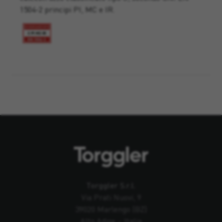
1504-2 principi PI, MC e IR.
Torggler S.r.l.
Via Prati Nuovi, 9
39020 Marlengo (BZ)
Alto Adige – Italia