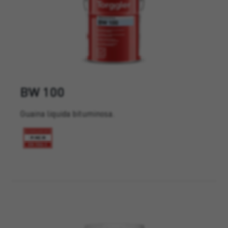
BW 100
Guaina liquida bituminosa.