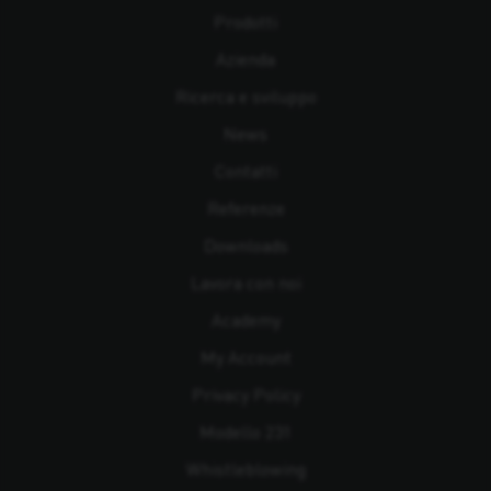
Prodotti
Azienda
Ricerca e sviluppo
News
Contatti
Referenze
Downloads
Lavora con noi
Academy
My Account
Privacy Policy
Modello 231
Whistleblowing