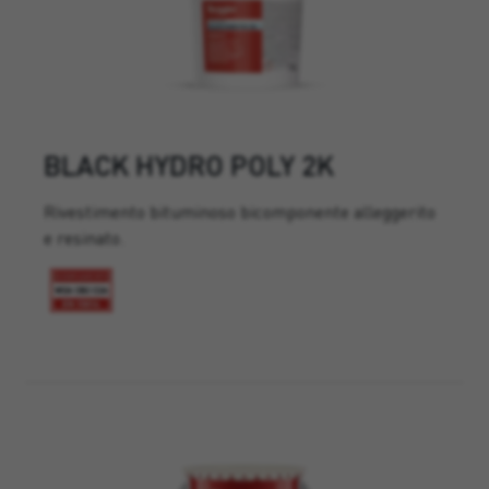
BLACK HYDRO POLY 2K
Rivestimento bituminoso bicomponente alleggerito
e resinato.