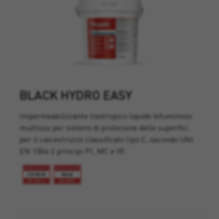
BLACK HYDRO EASY
Impermeabilizzante tixotropico liquido bituminoso
multiuso per sistemi di protezione delle superfici
per il calcestruzzo classificato tipo C, secondo UNI
EN 1504-2 principi PI, MC e IR.