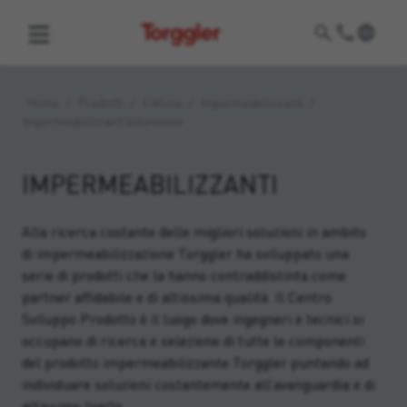
Torggler
Home
/
Prodotti
/
Edilizia
/
Impermeabilizzanti
/
Impermeabilizzanti bituminosi
IMPERMEABILIZZANTI
Alla ricerca costante delle migliori soluzioni in ambito
di impermeabilizzazione Torggler ha sviluppato una
serie di prodotti che la hanno contraddistinta come
partner affidabile e di altissima qualità. Il Centro
Sviluppo Prodotto è il luogo dove ingegneri e tecnici si
occupano di ricerca e selezione di tutte le componenti
del prodotto impermeabilizzante Torggler puntando ad
individuare soluzioni costantemente all’avanguardia e di
altissimo livello.