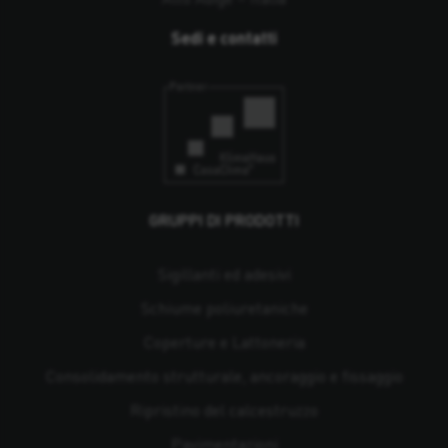
Sedi e contatti
GRUPPI DI PRODOTTI
Sigillanti ed adesivi
Schiume poliuretaniche
Coperture e Lattoneria
Consolidamento strutturale, ancoraggio e fissaggio
Ripristino del calcestruzzo
Pavimentazioni