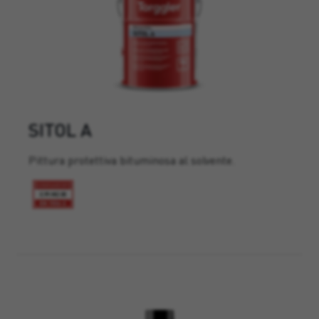
SITOL A
Pittura protettiva bituminosa al solvente.