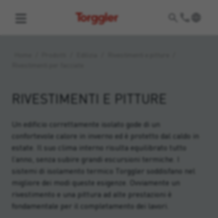
Torggler
Home
/
Prodotti
/
Edilizia
/
Rivestimenti e pitture
/
Rivestimenti per facciate
RIVESTIMENTI E PITTURE
Un edificio correttamente isolato gode di un
confortevole calore in inverno ed è protetto dal caldo in
estate. Il suo clima interno risulta equilibrato tutto
l’anno, senza subire grandi escursioni termiche. I
sistemi di isolamento termico Torggler soddisfano nel
migliore dei modi queste esigenze. Ovviamente un
rivestimento e una pittura ad alte prestazioni è
fondamentale per il completamento dei lavori.