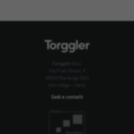
Torggler S.r.l.
Via Prati Nuovi, 9
39020 Marlengo (BZ)
Alto Adige – Italia
Sedi e contatti