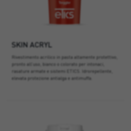
SKIN ACRYL
Rivestimento acrilico in pasta altamente protettivo,
pronto all’uso, bianco o colorato per intonaci,
rasature armate e sistemi ETICS. Idrorepellente,
elevata protezione antialga e antimuffa.