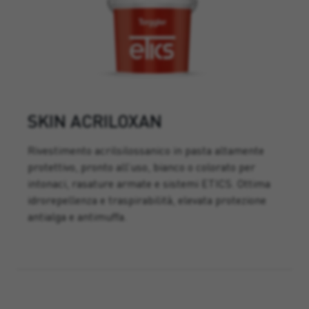
SKIN ACRILOXAN
Rivestimento acrilsilossanico in pasta altamente
protettivo, pronto all’uso, bianco o colorato per
intonaci, rasature armate e sistemi ETICS. Ottima
idrorepellenza e traspirabilità, elevata protezione
antialga e antimuffa.