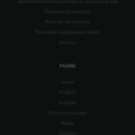
Isolamento termico e tenuta all'aria e all'acqua
Rivestimenti e pitture
Posa del serramento
Posa teak e applicazioni navali
Attrezzi
PAGINE
Home
Prodotti
Azienda
Ricerca e sviluppo
News
Contatti