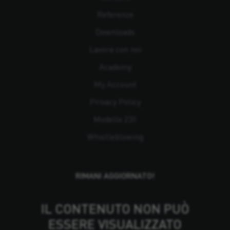
Referenze
Downloads
Lavora con noi
Academy
My Account
Privacy Policy
Modello 231
Whistleblowing
RIMANI AGGIORNATO!
IL CONTENUTO NON PUÒ
ESSERE VISUALIZZATO