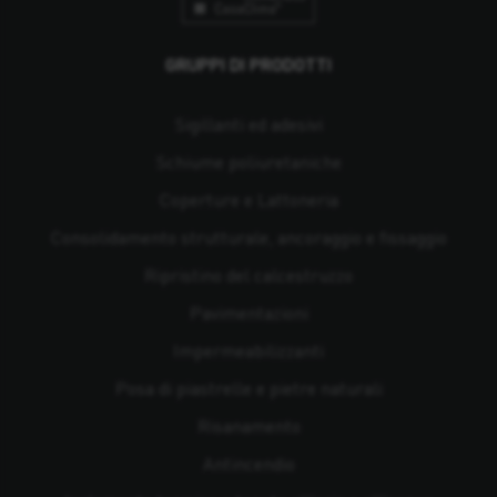
GRUPPI DI PRODOTTI
Sigillanti ed adesivi
Schiume poliuretaniche
Coperture e Lattoneria
Consolidamento strutturale, ancoraggio e fissaggio
Ripristino del calcestruzzo
Pavimentazioni
Impermeabilizzanti
Posa di piastrelle e pietre naturali
Risanamento
Antincendio