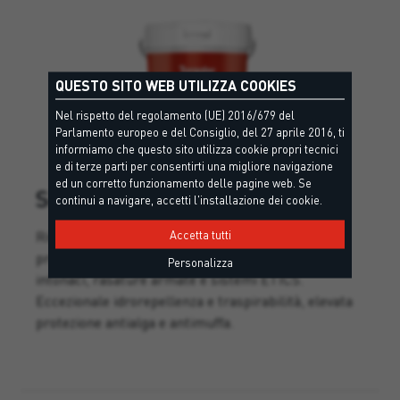
QUESTO SITO WEB UTILIZZA COOKIES
Nel rispetto del regolamento (UE) 2016/679 del
Parlamento europeo e del Consiglio, del 27 aprile 2016, ti
informiamo che questo sito utilizza cookie propri tecnici
e di terze parti per consentirti una migliore navigazione
ed un corretto funzionamento delle pagine web. Se
SKIN SILOXAN
continui a navigare, accetti l'installazione dei cookie.
Rivestimento silossanico in pasta altamente
Accetta tutti
protettivo, pronto all’uso, bianco o colorato per
Personalizza
intonaci, rasature armate e sistemi ETICS.
Eccezionale idrorepellenza e traspirabilità, elevata
protezione antialga e antimuffa.